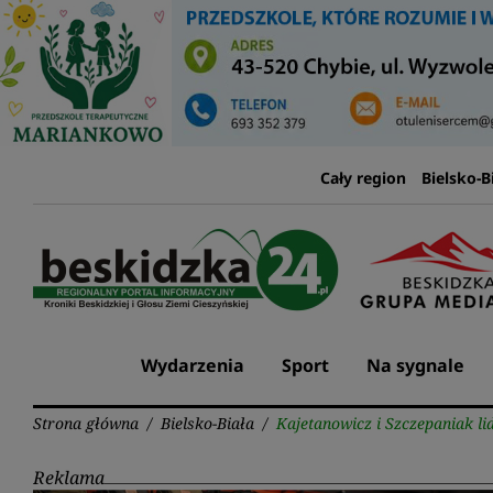
Przejdź
do
treści
Cały region
Bielsko-B
Wydarzenia
Sport
Na sygnale
Strona główna
/
Bielsko-Biała
/
Kajetanowicz i Szczepaniak li
Reklama