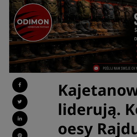
Kajetanow
Facebook
Twitter
liderują. 
LinkedIn
oesy Rajdu
Pinterest