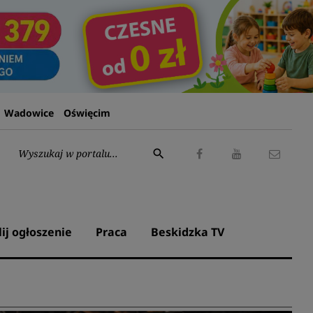
Wadowice
Oświęcim
Wyszukaj:
search
Facebook
Youtube
Kontak
lij ogłoszenie
Praca
Beskidzka TV