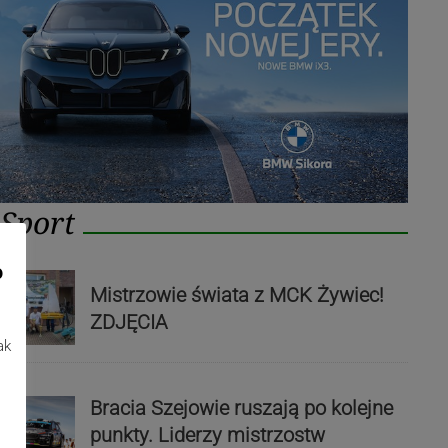
Sport
o
Mistrzowie świata z MCK Żywiec!
ZDJĘCIA
ak
Bracia Szejowie ruszają po kolejne
punkty. Liderzy mistrzostw