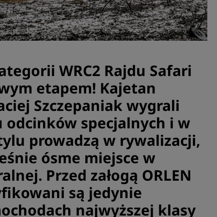
ategorii WRC2 Rajdu Safari
owym etapem! Kajetan
aciej Szczepaniak wygrali
iu odcinków specjalnych i w
lu prowadzą w rywalizacji,
eśnie ósme miejsce w
ralnej. Przed załogą ORLEN
yfikowani są jedynie
ochodach najwyższej klasy