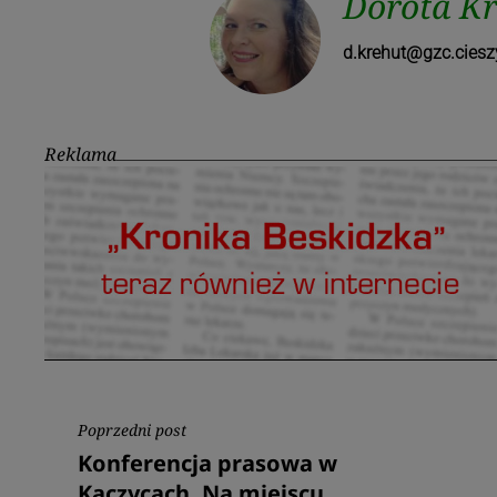
Dorota Kr
d.krehut@gzc.ciesz
Reklama
Nawigacja
Poprzedni post
Poprzedni
Konferencja prasowa w
wpisu
post
Kaczycach. Na miejscu