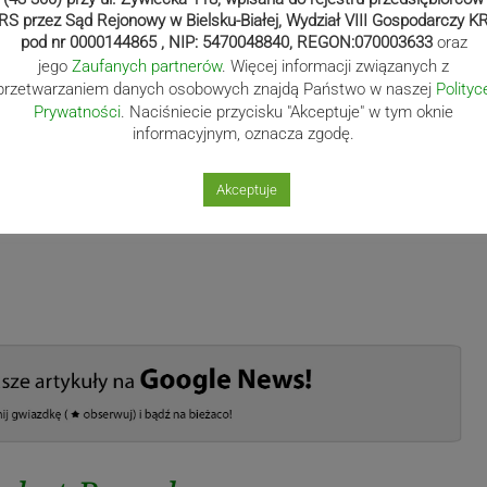
RS przez Sąd Rejonowy w Bielsku-Białej, Wydział VIII Gospodarczy K
pod nr 0000144865 , NIP: 5470048840, REGON:070003633
oraz
jego
Zaufanych partnerów
. Więcej informacji związanych z
przetwarzaniem danych osobowych znajdą Państwo w naszej
Polityc
Prywatności
. Naciśniecie przycisku "Akceptuje" w tym oknie
informacyjnym, oznacza zgodę.
Akceptuje