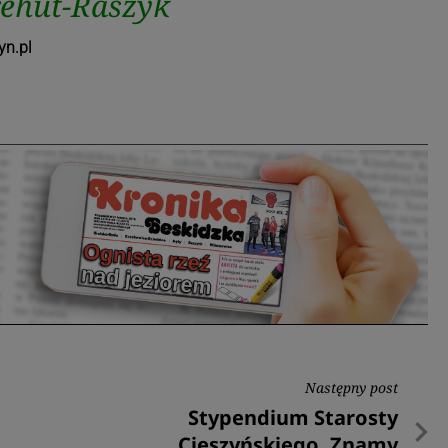
ehut-Raszyk
yn.pl
Następny post
Następny
Stypendium Starosty
post
Cieszyńskiego. Znamy