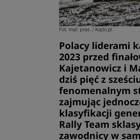
Fot. mat. pras. / Kajto.pl
Polacy liderami k
2023 przed finał
Kajetanowicz i M
dziś pięć z sześc
fenomenalnym sty
zajmując jednocz
klasyfikacji gene
Rally Team sklas
zawodnicy w sam