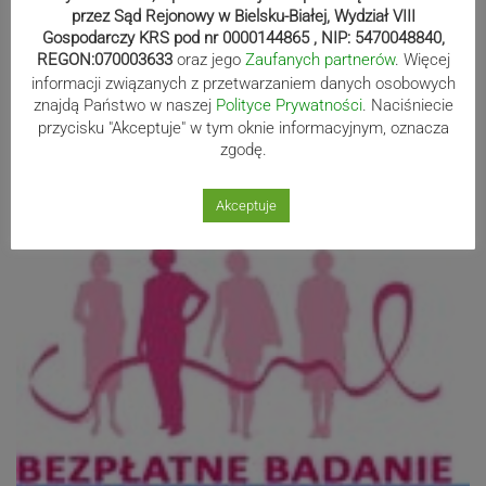
przez Sąd Rejonowy w Bielsku-Białej, Wydział VIII
Planuję długie życie
Gospodarczy KRS pod nr 0000144865 , NIP: 5470048840,
REGON:070003633
oraz jego
Zaufanych partnerów
. Więcej
informacji związanych z przetwarzaniem danych osobowych
26.08.2021 06:00
share
access_time
znajdą Państwo w naszej
Polityce Prywatności
. Naciśniecie
przycisku "Akceptuje" w tym oknie informacyjnym, oznacza
zgodę.
Akceptuje