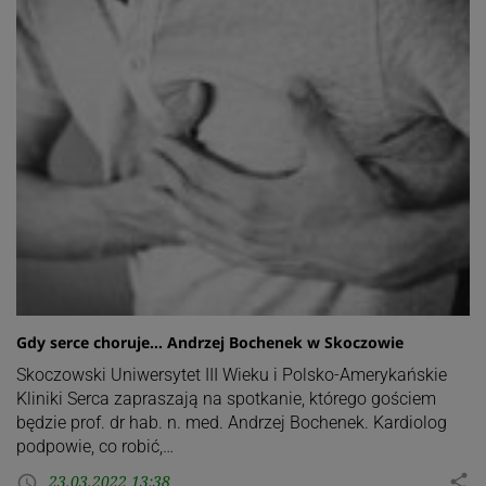
Gdy serce choruje… Andrzej Bochenek w Skoczowie
Skoczowski Uniwersytet III Wieku i Polsko-Amerykańskie
Kliniki Serca zapraszają na spotkanie, którego gościem
będzie prof. dr hab. n. med. Andrzej Bochenek. Kardiolog
podpowie, co robić,…
23.03.2022 13:38
share
access_time