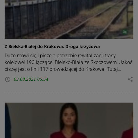
Z Bielska-Białej do Krakowa. Droga krzyżowa
Dużo mówi się i pisze o potrzebie rewitalizacji trasy
kolejowej 190 łączącej Bielsko-Białą ze Skoczowem. Jakoś
ciszej jest o linii 117 prowadzącej do Krakowa. Tutaj…
03.08.2021 05:54
share
access_time