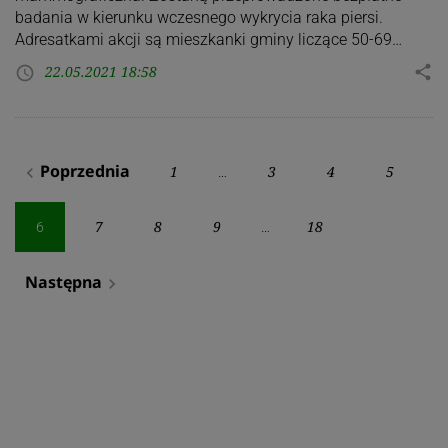
badania w kierunku wczesnego wykrycia raka piersi.
Adresatkami akcji są mieszkanki gminy liczące 50-69…
22.05.2021 18:58
share
access_time
Stronicowanie
Poprzednia
1
3
4
5
navigate_before
…
wpisów
7
8
9
18
6
…
Następna
navigate_next