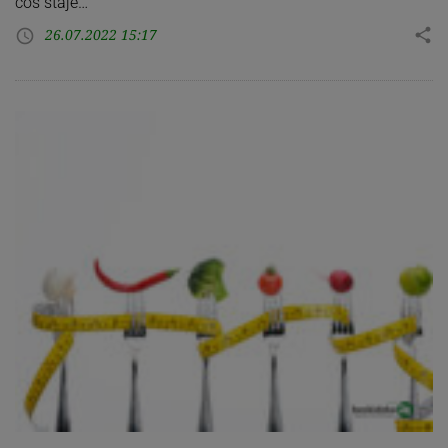
coś staje…
26.07.2022 15:17
share
access_time