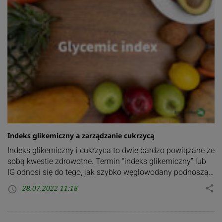
Indeks glikemiczny a zarządzanie cukrzycą
Indeks glikemiczny i cukrzyca to dwie bardzo powiązane ze
sobą kwestie zdrowotne. Termin “indeks glikemiczny” lub
IG odnosi się do tego, jak szybko węglowodany podnoszą…
28.07.2022 11:18
share
access_time