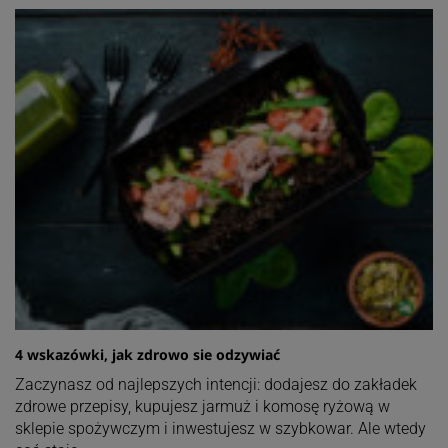
4 wskazówki, jak zdrowo sie odzywiać
Zaczynasz od najlepszych intencji: dodajesz do zakładek
zdrowe przepisy, kupujesz jarmuż i komosę ryżową w
sklepie spożywczym i inwestujesz w szybkowar. Ale wtedy