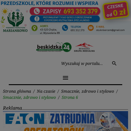
Przejdź
do
treści
Wysz
search
menu
Strona główna
/
Na czasie
/
Smacznie, zdrowo i stylowo
/
Smacznie, zdrowo i stylowo
/
Strona 6
Reklama