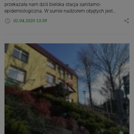
przekazała nam dziś bielska stacja sanitarno-
epidemiologiczna. W sumie nadzorem objętych jest…
02.04.2020 13:39
share
access_time