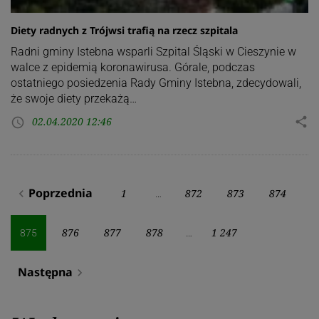
Diety radnych z Trójwsi trafią na rzecz szpitala
Radni gminy Istebna wsparli Szpital Śląski w Cieszynie w
walce z epidemią koronawirusa. Górale, podczas
ostatniego posiedzenia Rady Gminy Istebna, zdecydowali,
że swoje diety przekażą…
02.04.2020 12:46
share
access_time
Stronicowanie
Poprzednia
1
872
873
874
navigate_before
…
wpisów
876
877
878
1 247
875
…
Następna
navigate_next