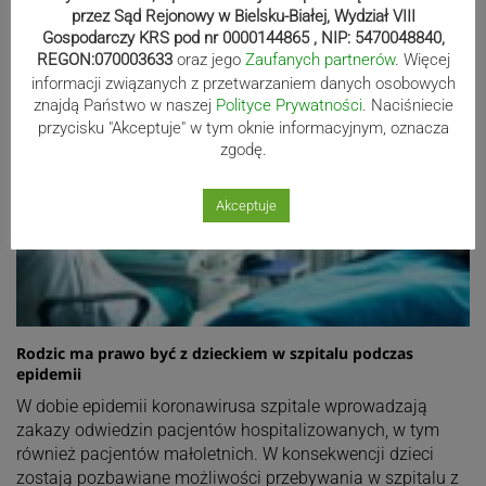
przez Sąd Rejonowy w Bielsku-Białej, Wydział VIII
Gospodarczy KRS pod nr 0000144865 , NIP: 5470048840,
REGON:070003633
oraz jego
Zaufanych partnerów
. Więcej
informacji związanych z przetwarzaniem danych osobowych
znajdą Państwo w naszej
Polityce Prywatności
. Naciśniecie
przycisku "Akceptuje" w tym oknie informacyjnym, oznacza
zgodę.
Akceptuje
Rodzic ma prawo być z dzieckiem w szpitalu podczas
epidemii
W dobie epidemii koronawirusa szpitale wprowadzają
zakazy odwiedzin pacjentów hospitalizowanych, w tym
również pacjentów małoletnich. W konsekwencji dzieci
zostają pozbawiane możliwości przebywania w szpitalu z