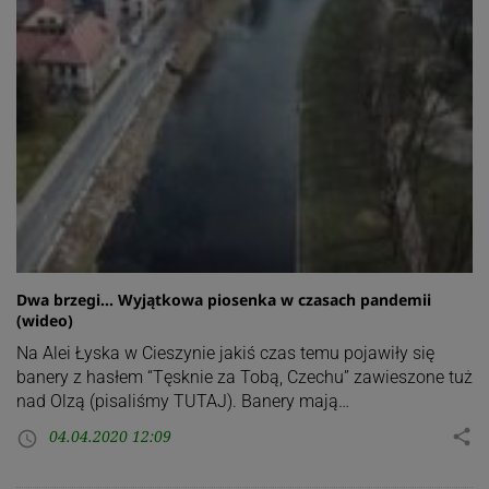
Dwa brzegi… Wyjątkowa piosenka w czasach pandemii
(wideo)
Na Alei Łyska w Cieszynie jakiś czas temu pojawiły się
banery z hasłem “Tęsknie za Tobą, Czechu” zawieszone tuż
nad Olzą (pisaliśmy TUTAJ). Banery mają…
04.04.2020 12:09
share
access_time