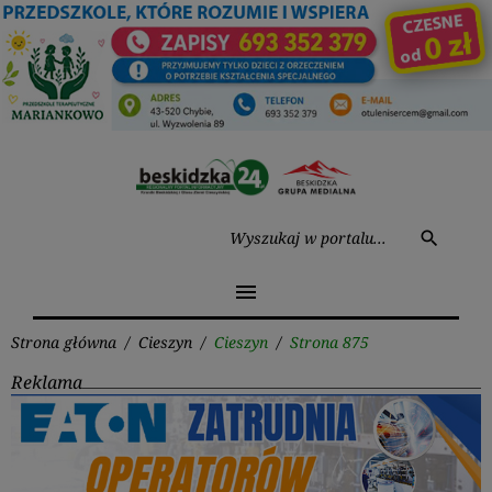
Przejdź
do
treści
Wysz
search
menu
Strona główna
/
Cieszyn
/
Cieszyn
/
Strona 875
Reklama