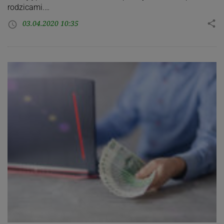
rodzicami.…
03.04.2020 10:35
share
access_time