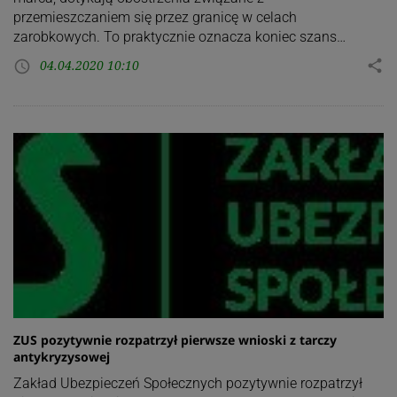
przemieszczaniem się przez granicę w celach
zarobkowych. To praktycznie oznacza koniec szans…
04.04.2020 10:10
share
access_time
ZUS pozytywnie rozpatrzył pierwsze wnioski z tarczy
antykryzysowej
Zakład Ubezpieczeń Społecznych pozytywnie rozpatrzył