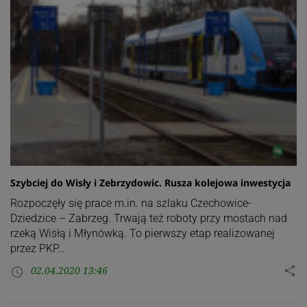
Szybciej do Wisły i Zebrzydowic. Rusza kolejowa inwestycja
Rozpoczęły się prace m.in. na szlaku Czechowice-
Dziedzice – Zabrzeg. Trwają też roboty przy mostach nad
rzeką Wisłą i Młynówką. To pierwszy etap realizowanej
przez PKP…
02.04.2020 13:46
share
access_time