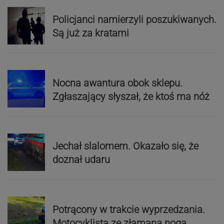
Policjanci namierzyli poszukiwanych.
Są już za kratami
Nocna awantura obok sklepu.
Zgłaszający słyszał, że ktoś ma nóż
Jechał slalomem. Okazało się, że
doznał udaru
Potrącony w trakcie wyprzedzania.
Motocyklista ze złamaną nogą