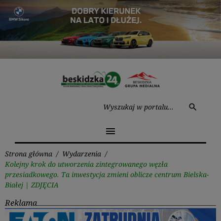
Przejdź
do
treści
Wysz
search
menu
Strona główna
/
Wydarzenia
/
Kolejny krok do utworzenia zintegrowanego węzła
przesiadkowego. Ta inwestycja zmieni oblicze centrum Bielska-
Białej | ZDJĘCIA
Reklama