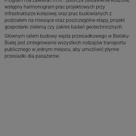
Program ma zawierać m.in.: zbiorcze zestawienie kosztów,
wstępny harmonogram prac projektowych przy
infrastrukturze kolejowej oraz prac budowlanych z
podziałem na miesiące oraz poszczególne etapy, projekt
gospodarki zielenią czy zakres badań geotechnicznych.
Głównym celem budowy węzła przesiadkowego w Bielsku-
Białej jest zintegrowanie wszystkich rodzajów transportu
publicznego w jednym miejscu, aby umożliwić płynne
przesiadki dla pasażerów.