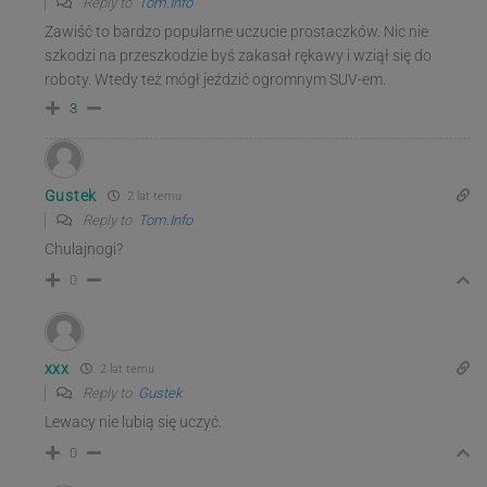
Reply to
Tom.Info
Zawiść to bardzo popularne uczucie prostaczków. Nic nie
szkodzi na przeszkodzie byś zakasał rękawy i wziął się do
roboty. Wtedy też mógł jeździć ogromnym SUV-em.
3
Gustek
2 lat temu
Reply to
Tom.Info
Chulajnogi?
0
xxx
2 lat temu
Reply to
Gustek
Lewacy nie lubią się uczyć.
0