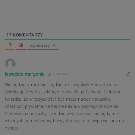
Poprzedni
Nastę
wpisu
post
post
17
KOMENTARZY
najnowszy
lewackie marzenia
2 lat temu
Nie będziesz miał nic i będziesz szczęśliwy – to założenie
„Wielkiego Resetu”, o którym mówi Klaus Schwab. Globaliści
twierdzą, że w przyszłości, być może nawet niedalekiej,
własność prywatna nie będzie miała większego znaczenia.
Przewidują chociażby, że ludzie w większości nie będą mieli
własnych samochodów, bo wystarczą im te wypożyczane na
minuty.