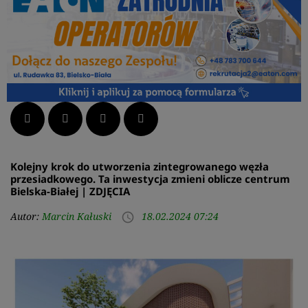
Facebook
Twitter
LinkedIn
Pinterest
Kolejny krok do utworzenia zintegrowanego węzła
przesiadkowego. Ta inwestycja zmieni oblicze centrum
Bielska-Białej | ZDJĘCIA
Autor:
Marcin Kałuski
18.02.2024 07:24
access_time