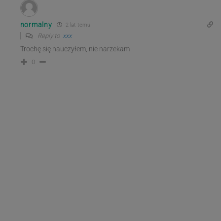
normalny
2 lat temu
Reply to
xxx
Trochę się nauczyłem, nie narzekam
0