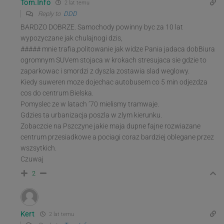
Tom.Info
2 lat temu
Reply to
DDD
BARDZO DOBRZE. Samochody powinny byc za 10 lat
wypozyczane jak chulajnogi dzis,
##### mnie trafia,politowanie jak widze Pania jadaca dobBiura
ogromnym SUVem stojaca w krokach stresujaca sie gdzie to
zaparkowac i smordzi z dyszla zostawia slad weglowy.
Kiedy suweren moze dojechac autobusem co 5 min odjezdza
cos do centrum Bielska.
Pomyslec ze w latach ’70 mielismy tramwaje.
Gdzies ta urbanizacja poszla w zlym kierunku.
Zobaczcie na Pszczyne jakie maja dupne fajne rozwiazane
centrum przesiadkowe a pociagi coraz bardziej oblegane przez
wszsytkich.
Czuwaj
2
Kert
2 lat temu