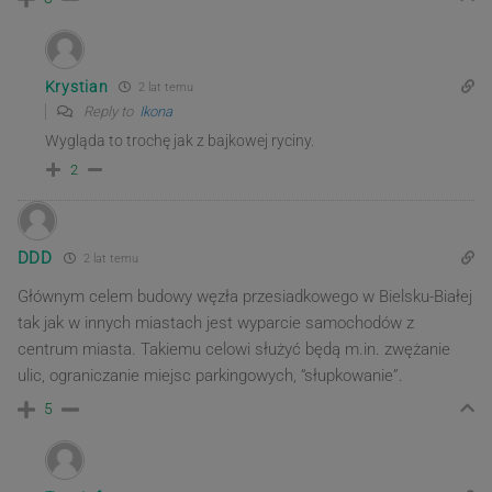
Krystian
2 lat temu
Reply to
Ikona
Wygląda to trochę jak z bajkowej ryciny.
2
DDD
2 lat temu
Głównym celem budowy węzła przesiadkowego w Bielsku-Białej
tak jak w innych miastach jest wyparcie samochodów z
centrum miasta. Takiemu celowi służyć będą m.in. zwężanie
ulic, ograniczanie miejsc parkingowych, “słupkowanie”.
5