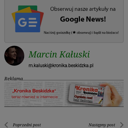
Marcin Kałuski
m.kaluski@kronika.beskidzka.pl
Reklama
Nawigacja
Poprzedni post
Następny post