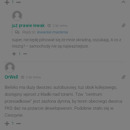
1
już prawie lewak
2 lat temu
Reply to
lewackie marzenia
super, nie będę pilnował się że mnie okradną, oszukają. A co z
resztą? – samochody nie są najważniejsze.
1
OrWell
2 lat temu
Bielsko ma duży dworzec autobusowy, tuż obok kolejowego,
dostępny wprost z kładki nad torami. Tzw. “centrum
przesiadkowe” jest zasłona dymna, by teren obecnego dworca
PKS dać na pożarcie dewelopweom. Podobnie stało się w
Cieszynie.
1