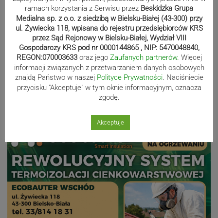
polo. Kilkadziesiąt drużyn z całej
ramach korzystania z Serwisu przez
Beskidzka Grupa
Europy rywalizowało przez trzy dni
Medialna sp. z o.o. z siedzibą w Bielsku-Białej (43-300) przy
ul. Żywiecka 118, wpisana do rejestru przedsiębiorców KRS
przez Sąd Rejonowy w Bielsku-Białej, Wydział VIII
Gospodarczy KRS pod nr 0000144865 , NIP: 5470048840,
Nakamura z dubletem w Wiśle.
REGON:070003633
oraz jego
Zaufanych partnerów
. Więcej
Dyskwalifikacja Waszka zmieniła
informacji związanych z przetwarzaniem danych osobowych
znajdą Państwo w naszej
Polityce Prywatności
. Naciśniecie
klasyfikację Polaków
przycisku "Akceptuje" w tym oknie informacyjnym, oznacza
zgodę.
Reklama
Akceptuje