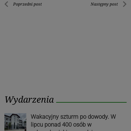
Nawigacja
Poprzedni post
Następny post
Poprzedni
Nastę
wpisu
post
post
Wydarzenia
Wakacyjny szturm po dowody. W
lipcu ponad 400 osób w