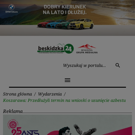
Przejdź
do
treści
Wysz
search
menu
Strona główna
/
Wydarzenia
/
Koszarawa: Przedłużyli termin na wnioski o usunięcie azbestu
Reklama