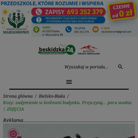
Przejdź
do
treści
Wysz
search
menu
Strona główna
/
Bielsko-Biała
/
Kozy: zadymienie w kotłowni budynku. Przyczyną… para wodna
| ZDJĘCIA
Reklama