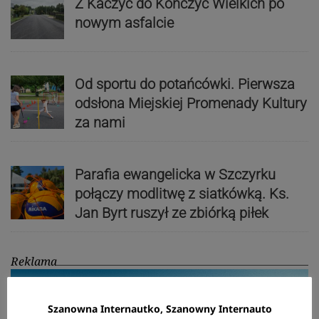
Z Kaczyc do Kończyc Wielkich po
nowym asfalcie
Od sportu do potańcówki. Pierwsza
odsłona Miejskiej Promenady Kultury
za nami
Parafia ewangelicka w Szczyrku
połączy modlitwę z siatkówką. Ks.
Jan Byrt ruszył ze zbiórką piłek
Reklama
Szanowna Internautko, Szanowny Internauto