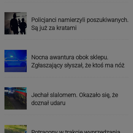
Policjanci namierzyli poszukiwanych.
Są już za kratami
Nocna awantura obok sklepu.
Zgłaszający słyszał, że ktoś ma nóż
Jechał slalomem. Okazało się, że
doznał udaru
Potrącony w trakcie wyprzedzania.