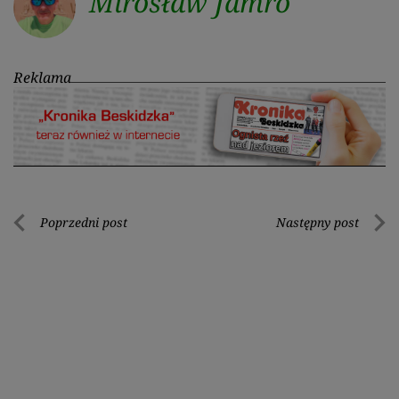
Mirosław Jamro
Reklama
Nawigacja
Poprzedni post
Następny post
Poprzedni
Nastę
wpisu
post
post