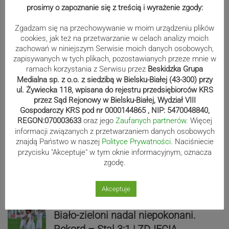
prosimy o zapoznanie się z treścią i wyrażenie zgody:
Zgadzam się na przechowywanie w moim urządzeniu plików
cookies, jak też na przetwarzanie w celach analizy moich
zachowań w niniejszym Serwisie moich danych osobowych,
zapisywanych w tych plikach, pozostawianych przeze mnie w
ramach korzystania z Serwisu przez
Beskidzka Grupa
Medialna sp. z o.o. z siedzibą w Bielsku-Białej (43-300) przy
ul. Żywiecka 118, wpisana do rejestru przedsiębiorców KRS
przez Sąd Rejonowy w Bielsku-Białej, Wydział VIII
Sport
Gospodarczy KRS pod nr 0000144865 , NIP: 5470048840,
REGON:070003633
oraz jego
Zaufanych partnerów
. Więcej
informacji związanych z przetwarzaniem danych osobowych
znajdą Państwo w naszej
Polityce Prywatności
. Naciśniecie
Beniaminek ze spadkowiczem na
przycisku "Akceptuje" w tym oknie informacyjnym, oznacza
remis. Podbeskidzie – Lechia 2:2 |
zgodę.
ZDJĘCIA
Akceptuje
Biało-zieloni nadal niepokonani.
Rekord – Stal 3:1 | ZDJĘCIA