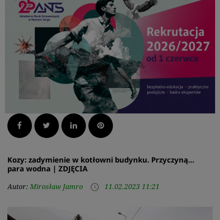
Facebook
Twitter
LinkedIn
Pinterest
Kozy: zadymienie w kotłowni budynku. Przyczyną…
para wodna | ZDJĘCIA
Autor:
Mirosław Jamro
11.02.2023 11:21
access_time