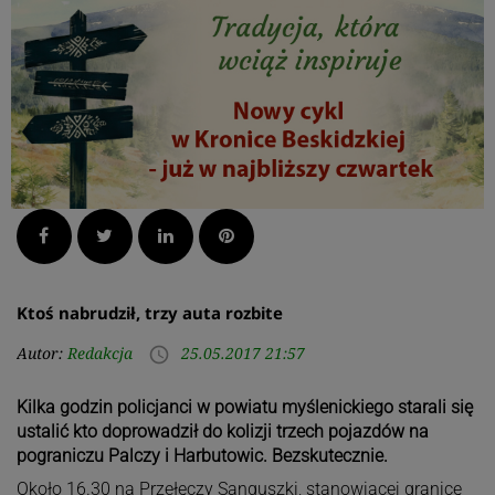
Facebook
Twitter
LinkedIn
Pinterest
Ktoś nabrudził, trzy auta rozbite
Autor:
Redakcja
25.05.2017 21:57
access_time
Kilka godzin policjanci w powiatu myślenickiego starali się
ustalić kto doprowadził do kolizji trzech pojazdów na
pograniczu Palczy i Harbutowic. Bezskutecznie.
Około 16.30 na Przełęczy Sanguszki, stanowiącej granicę