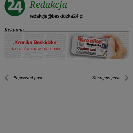
Redakcja
redakcja@beskidzka24.pl
Reklama
Nawigacja
Poprzedni post
Następny post
Poprzedni
Nastę
wpisu
post
post