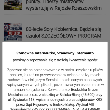
punkty. Liderzy mistrzostw
wystartują w Rajdzie Rzeszowskim
80-lecie Soły Kobiernice. Będzie się
działo! SZCZEGÓŁOWY PROGRAM
Szanowna Internautko, Szanowny Internauto
Kaniów stolicą europejskiego kajak
prosimy o zapoznanie się z treścią i wyrażenie zgody:
polo. Kilkadziesiąt drużyn z całej
Europy rywalizowało przez trzy dni
Zgadzam się na przechowywanie w moim urządzeniu plików
cookies, jak też na przetwarzanie w celach analizy moich
zachowań w niniejszym Serwisie moich danych osobowych,
zapisywanych w tych plikach, pozostawianych przeze mnie w
Nakamura z dubletem w Wiśle.
ramach korzystania z Serwisu przez
Beskidzka Grupa
Dyskwalifikacja Waszka zmieniła
Medialna sp. z o.o. z siedzibą w Bielsku-Białej (43-300) przy
ul. Żywiecka 118, wpisana do rejestru przedsiębiorców KRS
klasyfikację Polaków
przez Sąd Rejonowy w Bielsku-Białej, Wydział VIII
Gospodarczy KRS pod nr 0000144865 , NIP: 5470048840,