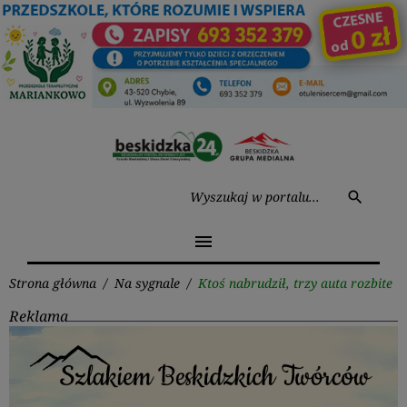
Przejdź
do
treści
Wysz
search
menu
Strona główna
/
Na sygnale
/
Ktoś nabrudził, trzy auta rozbite
Reklama