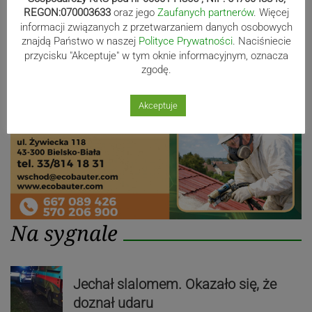
REGON:070003633
oraz jego
Zaufanych partnerów
. Więcej
Reklama
informacji związanych z przetwarzaniem danych osobowych
znajdą Państwo w naszej
Polityce Prywatności
. Naciśniecie
przycisku "Akceptuje" w tym oknie informacyjnym, oznacza
zgodę.
Akceptuje
Na sygnale
Jechał slalomem. Okazało się, że
doznał udaru