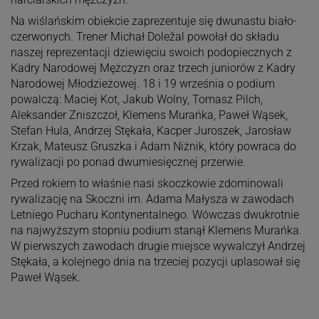
Na wiślańskim obiekcie zaprezentuje się dwunastu biało-
czerwonych. Trener Michał Doležal powołał do składu
naszej reprezentacji dziewięciu swoich podopiecznych z
Kadry Narodowej Mężczyzn oraz trzech juniorów z Kadry
Narodowej Młodzieżowej. 18 i 19 września o podium
powalczą: Maciej Kot, Jakub Wolny, Tomasz Pilch,
Aleksander Zniszczoł, Klemens Murańka, Paweł Wąsek,
Stefan Hula, Andrzej Stękała, Kacper Juroszek, Jarosław
Krzak, Mateusz Gruszka i Adam Niżnik, który powraca do
rywalizacji po ponad dwumiesięcznej przerwie.
Przed rokiem to właśnie nasi skoczkowie zdominowali
rywalizację na Skoczni im. Adama Małysza w zawodach
Letniego Pucharu Kontynentalnego. Wówczas dwukrotnie
na najwyższym stopniu podium stanął Klemens Murańka.
W pierwszych zawodach drugie miejsce wywalczył Andrzej
Stękała, a kolejnego dnia na trzeciej pozycji uplasował się
Paweł Wąsek.