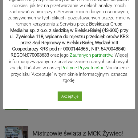
cookies, jak też na przetwarzanie w celach analizy moich
zachowań w niniejszym Serwisie moich danych osobowych,
zapisywanych w tych plikach, pozostawianych przeze mnie w
ramach korzystania z Serwisu przez
Beskidzka Grupa
Sport
Medialna sp. z o.o. z siedzibą w Bielsku-Białej (43-300) przy
ul. Żywiecka 118, wpisana do rejestru przedsiębiorców KRS
przez Sąd Rejonowy w Bielsku-Białej, Wydział VIII
Gospodarczy KRS pod nr 0000144865 , NIP: 5470048840,
Beniaminek ze spadkowiczem na
REGON:070003633
oraz jego
Zaufanych partnerów
. Więcej
remis. Podbeskidzie – Lechia 2:2 |
informacji związanych z przetwarzaniem danych osobowych
ZDJĘCIA
znajdą Państwo w naszej
Polityce Prywatności
. Naciśniecie
przycisku "Akceptuje" w tym oknie informacyjnym, oznacza
zgodę.
Biało-zieloni nadal niepokonani.
Akceptuje
Rekord – Stal 3:1 | ZDJĘCIA
Mistrzowie świata z MCK Żywiec!