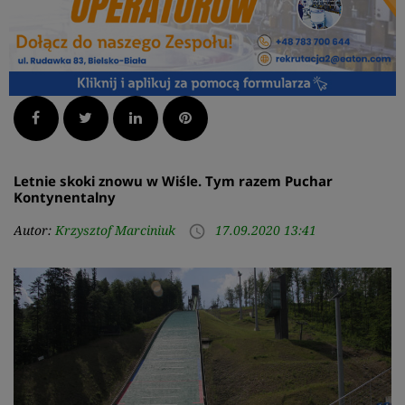
Facebook
Twitter
LinkedIn
Pinterest
Letnie skoki znowu w Wiśle. Tym razem Puchar
Kontynentalny
Autor:
Krzysztof Marciniuk
17.09.2020 13:41
access_time