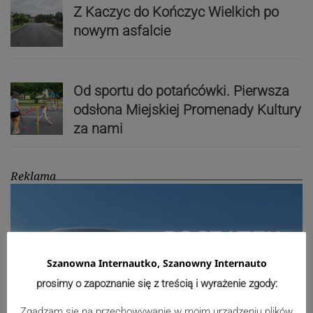
Z Kaczyc do Kończyc Wielkich po
nowym asfalcie
Od sportu do potańcówki. Pierwsza
odsłona Miejskiej Promenady Kultury
za nami
Reklama
Szanowna Internautko, Szanowny Internauto
prosimy o zapoznanie się z treścią i wyrażenie zgody:
Zgadzam się na przechowywanie w moim urządzeniu plików