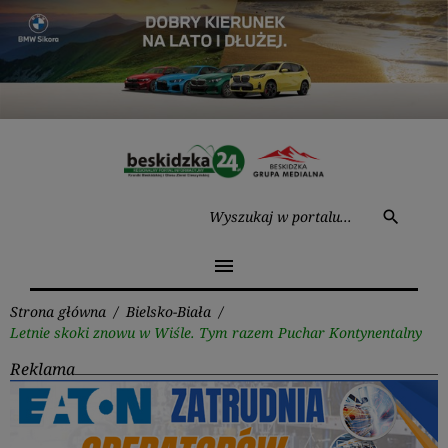
Przejdź
do
treści
Wysz
search
menu
Strona główna
/
Bielsko-Biała
/
Letnie skoki znowu w Wiśle. Tym razem Puchar Kontynentalny
Reklama