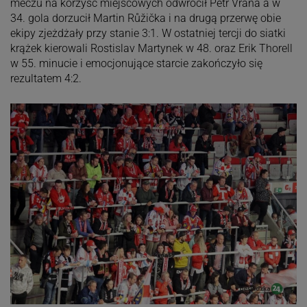
meczu na korzyść miejscowych odwrócił Petr Vrána a w
34. gola dorzucił Martin Růžička i na drugą przerwę obie
ekipy zjeżdżały przy stanie 3:1. W ostatniej tercji do siatki
krążek kierowali Rostislav Martynek w 48. oraz Erik Thorell
w 55. minucie i emocjonujące starcie zakończyło się
rezultatem 4:2.