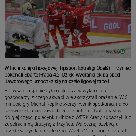
W hicie kolejki hokejowej Tipsport Extraligi Oceláři Trzyniec
pokonali Spartę Praga 4:2. Dzięki wygranej ekipa spod
Jaworowego umocniła się na czele ligowej tabeli.
Pierwsza tercja nie była najlepsza w wykonaniu
gospodarzy, z czego skwapliwie skorzystali prażanie. W 6.
minucie gry Michal Řepík otworzył wynik spotkania, na co
czerwono-biali odpowiedzieć nie potrafili. Natomiast w
drugiej części pojedynku kibice z WERK Areny zobaczyli już
zupełnie inną drużynę z Trzyńca. Waleczną, szybką, a
przede wszystkim skuteczną. W 24. i 29. minucie rezultat