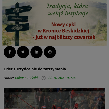
Facebook
Twitter
LinkedIn
Pinterest
Lider z Trzyńca nie do zatrzymania
Autor:
Łukasz Bielski
30.10.2021 01:24
access_time