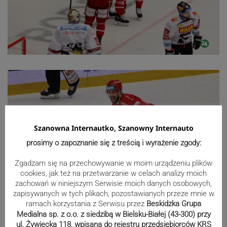
Szanowna Internautko, Szanowny Internauto
prosimy o zapoznanie się z treścią i wyrażenie zgody:
Zgadzam się na przechowywanie w moim urządzeniu plików
cookies, jak też na przetwarzanie w celach analizy moich
zachowań w niniejszym Serwisie moich danych osobowych,
zapisywanych w tych plikach, pozostawianych przeze mnie w
ramach korzystania z Serwisu przez
Beskidzka Grupa
Medialna sp. z o.o. z siedzibą w Bielsku-Białej (43-300) przy
ul. Żywiecka 118, wpisana do rejestru przedsiębiorców KRS