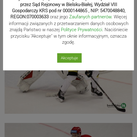
przez Sąd Rejonowy w Bielsku-Białej, Wydział VIII
Gospodarczy KRS pod nr 0000144865 , NIP: 5470048840,
REGON:070003633
oraz jego
Zaufanych partnerów
. Więcej
informacji związanych z przetwarzaniem danych osobowych
znajdą Państwo w naszej
Polityce Prywatności
. Naciśniecie
przycisku "Akceptuje" w tym oknie informacyjnym, oznacza
zgodę.
Akceptuje