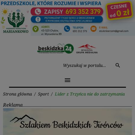
Przejdź
do
treści
Wysz
search
menu
Strona główna
/
Sport
/
Lider z Trzyńca nie do zatrzymania
Reklama