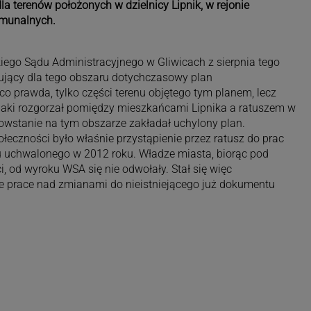
 terenów położonych w dzielnicy Lipnik, w rejonie
munalnych.
ego Sądu Administracyjnego w Gliwicach z sierpnia tego
ujący dla tego obszaru dotychczasowy plan
o prawda, tylko części terenu objętego tym planem, lecz
u, jaki rozgorzał pomiędzy mieszkańcami Lipnika a ratuszem w
powstanie na tym obszarze zakładał uchylony plan.
łeczności było właśnie przystąpienie przez ratusz do prac
uchwalonego w 2012 roku. Władze miasta, biorąc pod
, od wyroku WSA się nie odwołały. Stał się więc
e prace nad zmianami do nieistniejącego już dokumentu