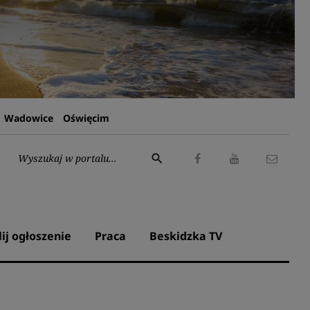
Wadowice
Oświęcim
Wyszukaj:
search
Facebook
Youtube
Kontak
lij ogłoszenie
Praca
Beskidzka TV