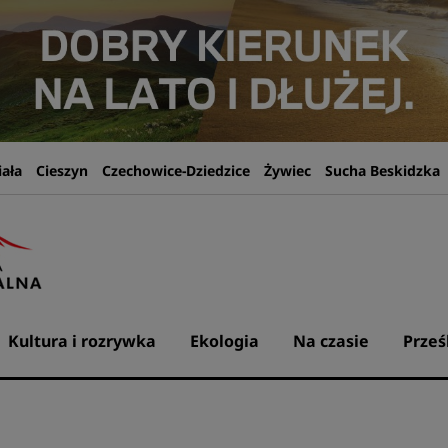
iała
Cieszyn
Czechowice-Dziedzice
Żywiec
Sucha Beskidzka
Kultura i rozrywka
Ekologia
Na czasie
Prześ