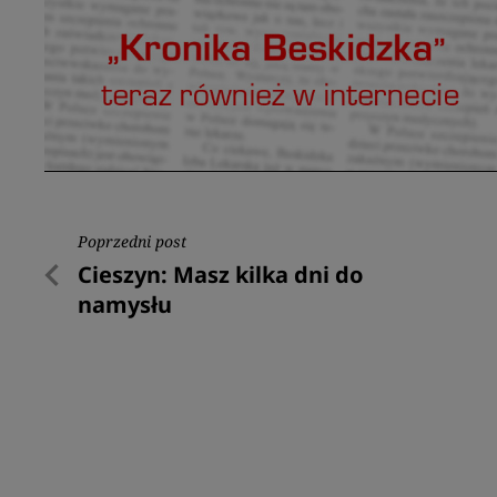
Nawigacja
Poprzedni post
Poprzedni
Cieszyn: Masz kilka dni do
wpisu
post
namysłu