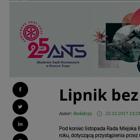
Lipnik bez
Facebook
Twitter
Autor:
Redakcja
23.12.2017 13:2
access_time
LinkedIn
Pod koniec listopada Rada Miejska B
roku, dotyczącą przystąpienia prze