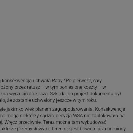
j konsekwencją uchwała Rady? Po pierwsze, cały
łożony przez ratusz – w tym poniesione koszty – w
żna wyrzucić do kosza. Szkoda, bo projekt dokumentu był
ło, że zostanie uchwalony jeszcze w tym roku.
objęte jakimkolwiek planem zagospodarowania. Konsekwencje
 co mogą niektórzy sądzić, decyzja WSA nie zablokowała na
jnej. Wręcz przeciwnie. Teraz można tam wybudować
rakterze przemysłowym. Teren nie jest bowiem już chroniony