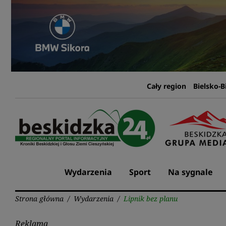
Przejdź
do
treści
Cały region
Bielsko-B
Wydarzenia
Sport
Na sygnale
Strona główna
/
Wydarzenia
/
Lipnik bez planu
Reklama