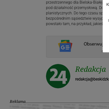
przestrzennego dla Bielska-Białej, 
K
pod działalność przemysłową. Dokona
planistycznych. Do tego czasu spr
bezpośrednim sąsiedztwie wysypiska
powstało tam, na przykład, jakieś w
Redakcja
redakcja@beskidzk
Reklama