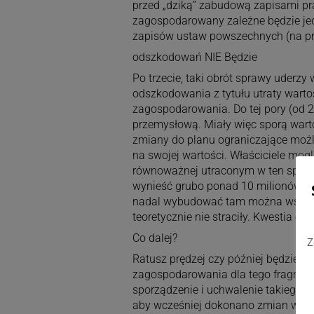
przed „dziką” zabudową zapisami pr
zagospodarowany zależne będzie jedy
zapisów ustaw powszechnych (na prz
odszkodowań NIE Będzie
Po trzecie, taki obrót sprawy uderzy 
odszkodowania z tytułu utraty wart
zagospodarowania. Do tej pory (od 2
przemysłową. Miały więc sporą wart
zmiany do planu ograniczające możli
na swojej wartości. Właściciele mo
równoważnej utraconym w ten spos
wynieść grubo ponad 10 milionów zło
nadal wybudować tam można wszystko
teoretycznie nie straciły. Kwestia 
Co dalej?
Z
Ratusz prędzej czy później będzie m
zagospodarowania dla tego fragmentu
sporządzenie i uchwalenie takiego 
aby wcześniej dokonano zmian w s