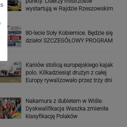
punkty. Liderzy mistrzostw
RS
wystartują w Rajdzie Rzeszowskim
e
80-lecie Soły Kobiernice. Będzie się
działo! SZCZEGÓŁOWY PROGRAM
Kaniów stolicą europejskiego kajak
polo. Kilkadziesiąt drużyn z całej
Europy rywalizowało przez trzy dni
Nakamura z dubletem w Wiśle.
Dyskwalifikacja Waszka zmieniła
klasyfikację Polaków