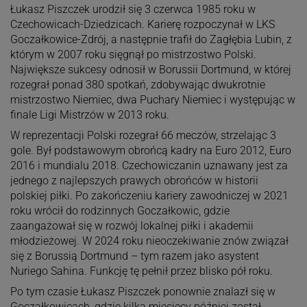
Łukasz Piszczek urodził się 3 czerwca 1985 roku w
Czechowicach-Dziedzicach. Karierę rozpoczynał w LKS
Goczałkowice-Zdrój, a następnie trafił do Zagłębia Lubin, z
którym w 2007 roku sięgnął po mistrzostwo Polski.
Największe sukcesy odnosił w Borussii Dortmund, w której
rozegrał ponad 380 spotkań, zdobywając dwukrotnie
mistrzostwo Niemiec, dwa Puchary Niemiec i występując w
finale Ligi Mistrzów w 2013 roku.
W reprezentacji Polski rozegrał 66 meczów, strzelając 3
gole. Był podstawowym obrońcą kadry na Euro 2012, Euro
2016 i mundialu 2018. Czechowiczanin uznawany jest za
jednego z najlepszych prawych obrońców w historii
polskiej piłki. Po zakończeniu kariery zawodniczej w 2021
roku wrócił do rodzinnych Goczałkowic, gdzie
zaangażował się w rozwój lokalnej piłki i akademii
młodzieżowej. W 2024 roku nieoczekiwanie znów związał
się z Borussią Dortmund – tym razem jako asystent
Nuriego Sahina. Funkcję tę pełnił przez blisko pół roku.
Po tym czasie Łukasz Piszczek ponownie znalazł się w
Goczałkowicach, gdzie kilka miesięcy później został