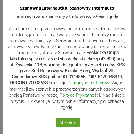
Szanowna Internautko, Szanowny Internauto
prosimy o zapoznanie się z treścią i wyrażenie zgody:
„Miesiofoto” i jego interpretacje
okiem członków Cieszyńskiego
Zgadzam się na przechowywanie w moim urządzeniu plików
Towarzystwa Fotograficznego-
cookies, jak też na przetwarzanie w celach analizy moich
zachowań w niniejszym Serwisie moich danych osobowych,
wernisaż wystawy| ZDJĘCIA
zapisywanych w tych plikach, pozostawianych przeze mnie w
ramach korzystania z Serwisu przez
Beskidzka Grupa
Medialna sp. z o.o. z siedzibą w Bielsku-Białej (43-300) przy
ul. Żywiecka 118, wpisana do rejestru przedsiębiorców KRS
Zaginiony 82-latek. Mieszka na
przez Sąd Rejonowy w Bielsku-Białej, Wydział VIII
Złotych Łanach
Gospodarczy KRS pod nr 0000144865 , NIP: 5470048840,
REGON:070003633
oraz jego
Zaufanych partnerów
. Więcej
informacji związanych z przetwarzaniem danych osobowych
znajdą Państwo w naszej
Polityce Prywatności
. Naciśniecie
przycisku "Akceptuje" w tym oknie informacyjnym, oznacza
Kolarze przemknęli przez region
zgodę.
Akceptuje