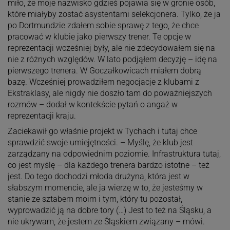
miło, że moje nazwisko gdzieś pojawia się w gronie osób,
które miałyby zostać asystentami selekcjonera. Tylko, że ja
po Dortmundzie zdałem sobie sprawę z tego, że chce
pracować w klubie jako pierwszy trener. Te opcje w
reprezentacji wcześniej były, ale nie zdecydowałem się na
nie z różnych względów. W lato podjąłem decyzję – idę na
pierwszego trenera. W Goczałkowicach miałem dobrą
bazę. Wcześniej prowadziłem negocjacje z klubami z
Ekstraklasy, ale nigdy nie doszło tam do poważniejszych
rozmów – dodał w kontekście pytań o angaż w
reprezentacji kraju.
Zaciekawił go właśnie projekt w Tychach i tutaj chce
sprawdzić swoje umiejętności. – Myślę, że klub jest
zarządzany na odpowiednim poziomie. Infrastruktura tutaj,
co jest myślę – dla każdego trenera bardzo istotne – też
jest. Do tego dochodzi młoda drużyna, która jest w
słabszym momencie, ale ja wierzę w to, że jesteśmy w
stanie ze sztabem moim i tym, który tu pozostał,
wyprowadzić ją na dobre tory (…) Jest to też na Śląsku, a
nie ukrywam, że jestem ze Śląskiem związany – mówi.