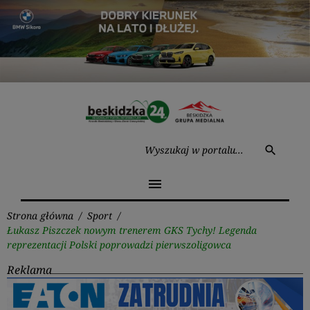
Przejdź
do
treści
Wysz
search
menu
Strona główna
/
Sport
/
Łukasz Piszczek nowym trenerem GKS Tychy! Legenda
reprezentacji Polski poprowadzi pierwszoligowca
Reklama