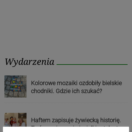
Wydarzenia
Kolorowe mozaiki ozdobiły bielskie
chodniki. Gdzie ich szukać?
Haftem zapisuje żywiecką historię.
Twórczyni z pasją i wielkim talentem