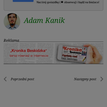
Adam Kanik
Reklama
Nawigacja
Poprzedni post
Następny post
Poprzedni
Nastę
wpisu
post
post