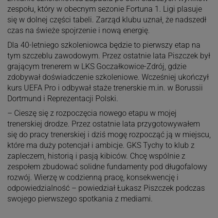
zespołu, który w obecnym sezonie Fortuna 1. Ligi plasuje
się w dolnej części tabeli. Zarząd klubu uznał, że nadszedł
czas na świeże spojrzenie i nową energię.
Dla 40-letniego szkoleniowca będzie to pierwszy etap na
tym szczeblu zawodowym. Przez ostatnie lata Piszczek był
grającym trenerem w LKS Goczałkowice-Zdrój, gdzie
zdobywał doświadczenie szkoleniowe. Wcześniej ukończył
kurs UEFA Pro i odbywał staże trenerskie m.in. w Borussii
Dortmund i Reprezentacji Polski.
– Cieszę się z rozpoczęcia nowego etapu w mojej
trenerskiej drodze. Przez ostatnie lata przygotowywałem
się do pracy trenerskiej i dziś mogę rozpocząć ją w miejscu,
które ma duży potencjał i ambicje. GKS Tychy to klub z
zapleczem, historią i pasją kibiców. Chcę wspólnie z
zespołem zbudować solidne fundamenty pod długofalowy
rozwój. Wierzę w codzienną pracę, konsekwencję i
odpowiedzialność – powiedział Łukasz Piszczek podczas
swojego pierwszego spotkania z mediami.