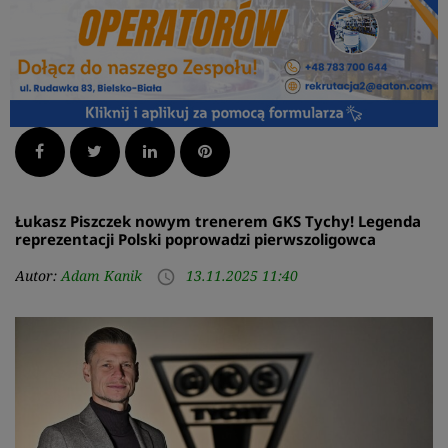
Facebook
Twitter
LinkedIn
Pinterest
Łukasz Piszczek nowym trenerem GKS Tychy! Legenda
reprezentacji Polski poprowadzi pierwszoligowca
Autor:
Adam Kanik
13.11.2025 11:40
access_time