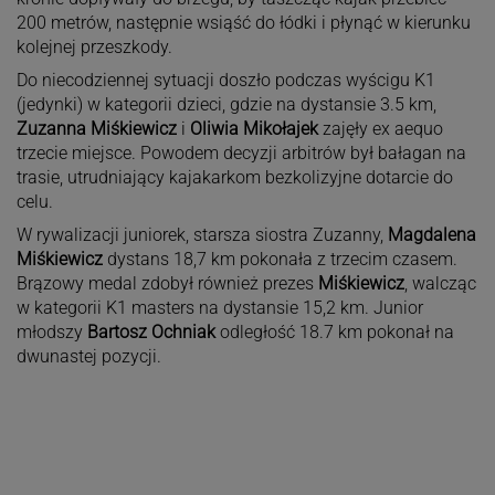
200 metrów, następnie wsiąść do łódki i płynąć w kierunku
kolejnej przeszkody.
Do niecodziennej sytuacji doszło podczas wyścigu K1
(jedynki) w kategorii dzieci, gdzie na dystansie 3.5 km,
Zuzanna Miśkiewicz
i
Oliwia Mikołajek
zajęły ex aequo
trzecie miejsce. Powodem decyzji arbitrów był bałagan na
trasie, utrudniający kajakarkom bezkolizyjne dotarcie do
celu.
W rywalizacji juniorek, starsza siostra Zuzanny,
Magdalena
Miśkiewicz
dystans 18,7 km pokonała z trzecim czasem.
Brązowy medal zdobył również prezes
Miśkiewicz
, walcząc
w kategorii K1 masters na dystansie 15,2 km. Junior
młodszy
Bartosz Ochniak
odległość 18.7 km pokonał na
dwunastej pozycji.