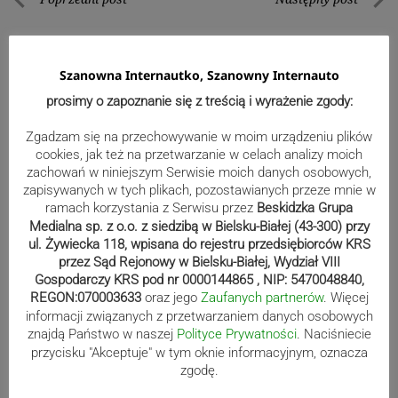
Nawigacja
Poprzedni
Nastę
wpisu
post
post
Szanowna Internautko, Szanowny Internauto
prosimy o zapoznanie się z treścią i wyrażenie zgody:
Zgadzam się na przechowywanie w moim urządzeniu plików
cookies, jak też na przetwarzanie w celach analizy moich
zachowań w niniejszym Serwisie moich danych osobowych,
zapisywanych w tych plikach, pozostawianych przeze mnie w
ramach korzystania z Serwisu przez
Beskidzka Grupa
Medialna sp. z o.o. z siedzibą w Bielsku-Białej (43-300) przy
ul. Żywiecka 118, wpisana do rejestru przedsiębiorców KRS
przez Sąd Rejonowy w Bielsku-Białej, Wydział VIII
Wydarzenia
Gospodarczy KRS pod nr 0000144865 , NIP: 5470048840,
REGON:070003633
oraz jego
Zaufanych partnerów
. Więcej
informacji związanych z przetwarzaniem danych osobowych
Plac zabaw przy ul. ks. Mocko w
znajdą Państwo w naszej
Polityce Prywatności
. Naciśniecie
przycisku "Akceptuje" w tym oknie informacyjnym, oznacza
Skoczowie zaprasza najmłodsze
zgodę.
dzieci. Oficjalne otwarcie na