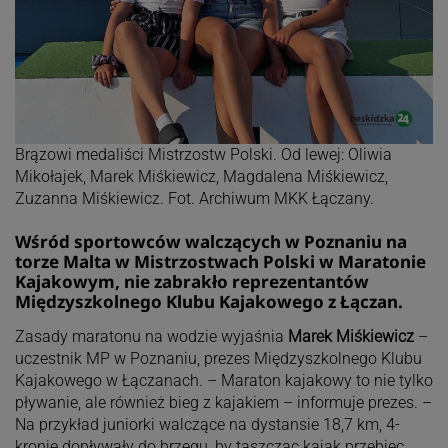
Brązowi medaliści Mistrzostw Polski. Od lewej: Oliwia
Mikołajek, Marek Miśkiewicz, Magdalena Miśkiewicz,
Zuzanna Miśkiewicz. Fot. Archiwum MKK Łączany.
Wśród sportowców walczących w Poznaniu na
torze Malta w Mistrzostwach Polski w Maratonie
Kajakowym, nie zabrakło reprezentantów
Międzyszkolnego Klubu Kajakowego z Łączan.
Zasady maratonu na wodzie wyjaśnia
Marek Miśkiewicz
–
uczestnik MP w Poznaniu, prezes Międzyszkolnego Klubu
Kajakowego w Łączanach. – Maraton kajakowy to nie tylko
pływanie, ale również bieg z kajakiem – informuje prezes. –
Na przykład juniorki walczące na dystansie 18,7 km, 4-
kronie dopływały do brzegu, by taszcząc kajak przebiec