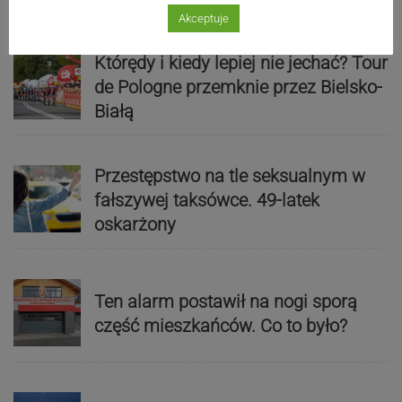
zakończenie wakacji
Akceptuje
Którędy i kiedy lepiej nie jechać? Tour
de Pologne przemknie przez Bielsko-
Białą
Przestępstwo na tle seksualnym w
fałszywej taksówce. 49-latek
oskarżony
Ten alarm postawił na nogi sporą
część mieszkańców. Co to było?