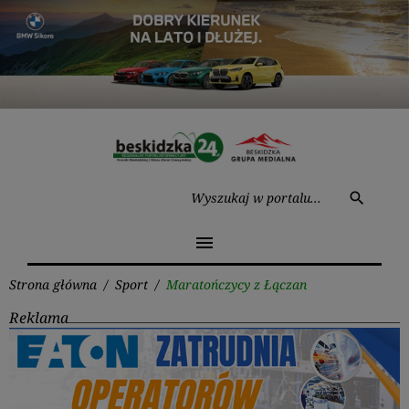
Przejdź
do
treści
Wysz
search
menu
Strona główna
/
Sport
/
Maratończycy z Łączan
Reklama