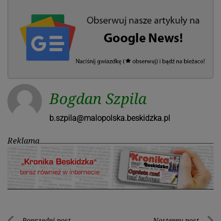
Bogdan Szpila
b.szpila@malopolska.beskidzka.pl
Reklama
Poprzedni post
Następny post