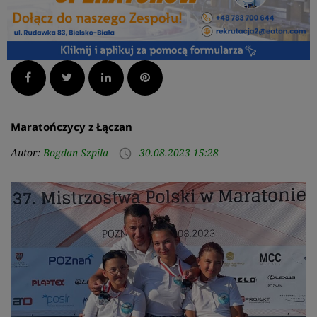
Facebook
Twitter
LinkedIn
Pinterest
Maratończycy z Łączan
Autor:
Bogdan Szpila
30.08.2023 15:28
access_time