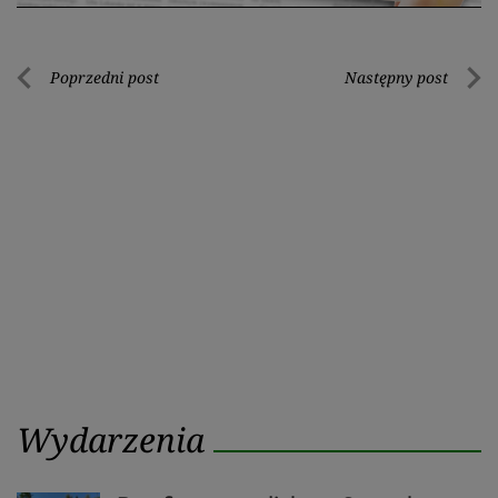
Nawigacja
Poprzedni post
Następny post
Poprzedni
Nastę
wpisu
post
post
Wydarzenia