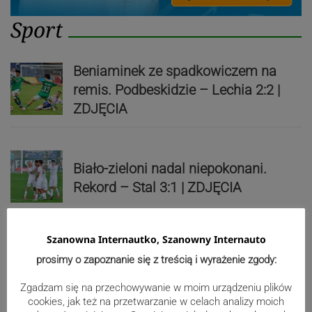
Sport
Beniaminek ze spadkowiczem na
remis. Podbeskidzie – Lechia 2:2 |
ZDJĘCIA
Biało-zieloni nadal niepokonani.
Rekord – Stal 3:1 | ZDJĘCIA
Szanowna Internautko, Szanowny Internauto
Mistrzowie świata z MCK Żywiec!
prosimy o zapoznanie się z treścią i wyrażenie zgody:
ZDJĘCIA
Zgadzam się na przechowywanie w moim urządzeniu plików
cookies, jak też na przetwarzanie w celach analizy moich