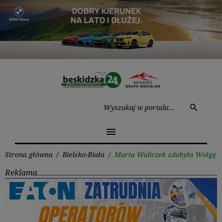
Przejdź
do
treści
Wysz
search
menu
Strona główna
/
Bielsko-Biała
/
Marta Waliczek zdobyła Wołgę
Reklama