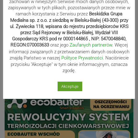
zachowań w niniejszym Serwisie moich danych osobowych,
zapisywanych w tych plikach, pozostawianych przeze mnie w
Bracia Szejowie ruszają po kolejne
ramach korzystania z Serwisu przez
Beskidzka Grupa
punkty. Liderzy mistrzostw
Medialna sp. z o.o. z siedzibą w Bielsku-Białej (43-300) przy
wystartują w Rajdzie Rzeszowskim
ul. Żywiecka 118, wpisana do rejestru przedsiębiorców KRS
przez Sąd Rejonowy w Bielsku-Białej, Wydział VIII
Gospodarczy KRS pod nr 0000144865 , NIP: 5470048840,
REGON:070003633
oraz jego
Zaufanych partnerów
. Więcej
informacji związanych z przetwarzaniem danych osobowych
80-lecie Soły Kobiernice. Będzie się
znajdą Państwo w naszej
Polityce Prywatności
. Naciśniecie
działo! SZCZEGÓŁOWY PROGRAM
przycisku "Akceptuje" w tym oknie informacyjnym, oznacza
zgodę.
Reklama
Akceptuje