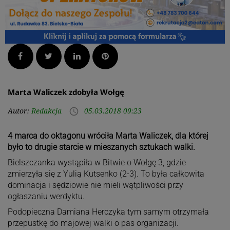
Facebook
Twitter
LinkedIn
Pinterest
Marta Waliczek zdobyła Wołgę
Autor:
Redakcja
05.03.2018 09:23
access_time
4 marca do oktagonu wróciła Marta Waliczek, dla której
było to drugie starcie w mieszanych sztukach walki.
Bielszczanka wystąpiła w Bitwie o Wołgę 3, gdzie
zmierzyła się z Yulią Kutsenko (2-3). To była całkowita
dominacja i sędziowie nie mieli wątpliwości przy
ogłaszaniu werdyktu.
Podopieczna Damiana Herczyka tym samym otrzymała
przepustkę do majowej walki o pas organizacji.