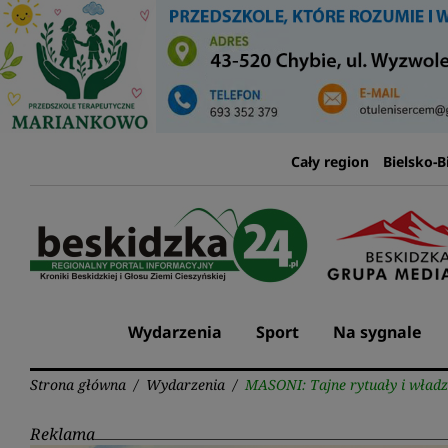
Przejdź
do
treści
Cały region
Bielsko-B
Wydarzenia
Sport
Na sygnale
Strona główna
/
Wydarzenia
/
MASONI: Tajne rytuały i wład
Reklama