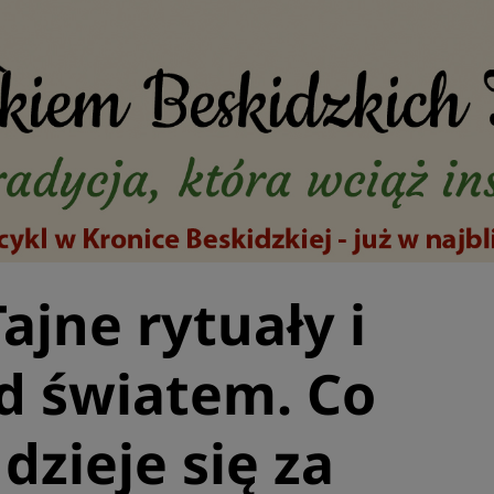
jne rytuały i
d światem. Co
zieje się za