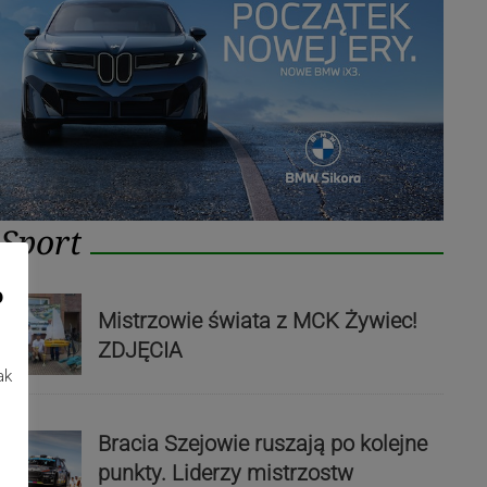
Sport
o
Mistrzowie świata z MCK Żywiec!
ZDJĘCIA
ak
Bracia Szejowie ruszają po kolejne
punkty. Liderzy mistrzostw