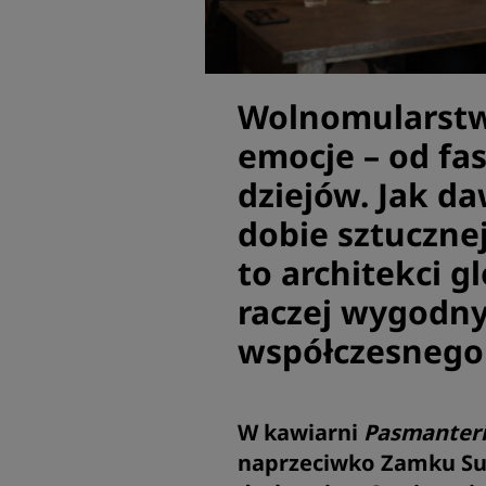
Wolnomularstwo
emocje – od fas
dziejów. Jak d
dobie sztucznej
to architekci g
raczej wygodny 
współczesnego
W kawiarni
Pasmanter
naprzeciwko Zamku Suł