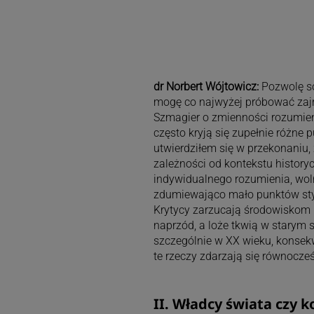
dr Norbert Wójtowicz:
Pozwolę so
mogę co najwyżej próbować zajr
Szmagier o zmienności rozumien
często kryją się zupełnie różne 
utwierdziłem się w przekonaniu,
zależności od kontekstu historyc
indywidualnego rozumienia, wol
zdumiewająco mało punktów styc
Krytycy zarzucają środowiskom
naprzód, a loże tkwią w starym
szczególnie w XX wieku, konsek
te rzeczy zdarzają się równocześ
II. Władcy świata czy k