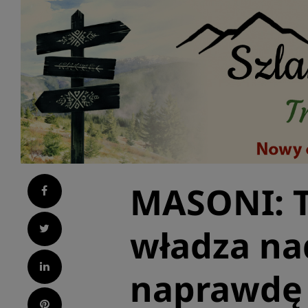
MASONI: Ta
Facebook
Twitter
władza na
LinkedIn
naprawdę d
Pinterest