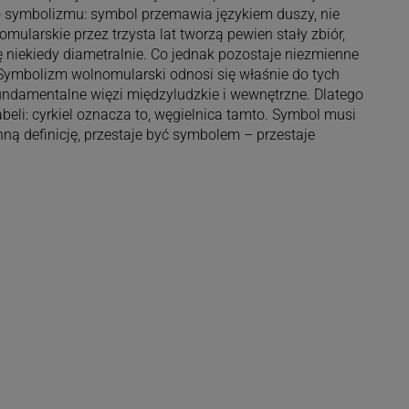
kno symbolizmu: symbol przemawia językiem duszy, nie
omularskie przez trzysta lat tworzą pewien stały zbiór,
ę niekiedy diametralnie. Co jednak pozostaje niezmienne
 Symbolizm wolnomularski odnosi się właśnie do tych
 fundamentalne więzi międzyludzkie i wewnętrzne. Dlatego
abeli: cyrkiel oznacza to, węgielnica tamto. Symbol musi
ną definicję, przestaje być symbolem – przestaje