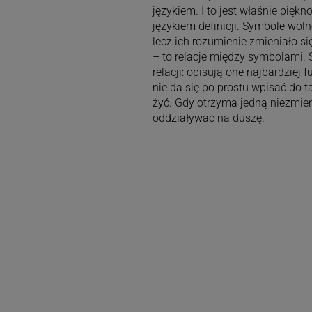
językiem. I to jest właśnie pię
językiem definicji. Symbole woln
lecz ich rozumienie zmieniało si
– to relacje między symbolami.
relacji: opisują one najbardziej
nie da się po prostu wpisać do t
żyć. Gdy otrzyma jedną niezmien
oddziaływać na duszę.