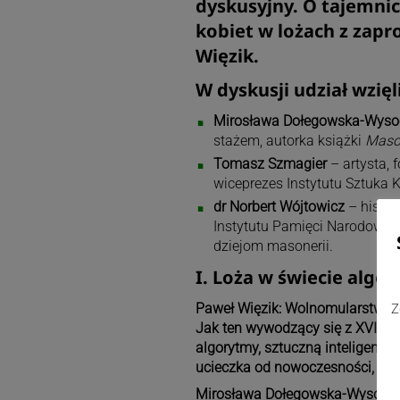
dyskusyjny. O tajemnicac
kobiet w lożach z zap
Więzik
.
W dyskusji udział wzięli
Mirosława Dołegowska-Wyso
stażem, autorka książki
Maso
Tomasz Szmagier
– artysta, 
wiceprezes Instytutu Sztuka 
dr Norbert Wójtowicz
– histor
Instytutu Pamięci Narodowej,
dziejom masonerii.
I. Loża w świecie algo
Paweł Więzik: Wolnomularstwo od
Z
Jak ten wywodzący się z XVIII w
algorytmy, sztuczną inteligencję
ucieczka od nowoczesności, czy
Mirosława Dołegowska-Wysocka