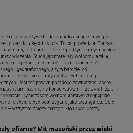
bie na perspektywę badacza patrzącego z zewnątrz –
zeć przez dziurkę od klucza. To, co powiedział Tomasz
ia symboli, jest bardzo istotne: pod tym samym hasłem
punkty widzenia. Studiując materiały wolnomularskie,
 że nie ma jednej „masonerii” – są masonerie. W
znego i geograficznego, a tym bardziej od
nomularze, których teksty analizowałem, mają
znych. Jest też pewien paradoks zewnętrznej oceny.
 masońskim nadmierny konserwatyzm – że świat idzie
 schemacie. Tymczasem wolnomularstwo europejskie,
wentnie chciało być postrzegane jako awangarda. Obie
nie – wszystko zależy od tego, kto i skąd patrzy.
ozły ofiarne? Mit masoński przez wieki