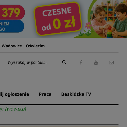
Wadowice
Oświęcim
Wyszukaj:
search
Facebook
Youtube
Kontak
lij ogłoszenie
Praca
Beskidzka TV
loży? [WYWIAD]