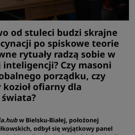
 od stuleci budzi skrajne
cynacji po spiskowe teorie
awne rytuały radzą sobie w
 inteligencji? Czy masoni
lobalnego porządku, czy
kozioł ofiarny dla
 świata?
ia.hub
w Bielsku-Białej, położonej
kowskich, odbył się wyjątkowy panel