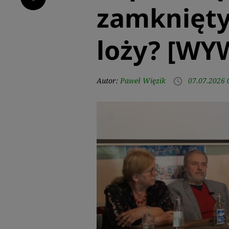
zamknięty
loży? [WY
Autor:
Paweł Więzik
07.07.2026 
access_time