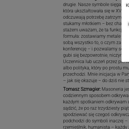
drugie. Nasze symbole sięgają s
K
która ukształtowała się w XVIII w
odczuwają potrzebę zatrzymania 
stukamy młotkiem – bez chaosu,
stażem uważam, że ta funkcja sta
formuła: zostawiamy metale poz
sobą wszystko to, o czym zapom
konferencję – i pozwalamy sobie
gubi się bezpowrotnie, niczym u 
Uczennica lub uczeń przez pierw
albo polityka, który po prostu m
przechodzi. Mnie inicjacja w Pary
– jak się okazuje – do dziś nie st
Tomasz Szmagier:
Masoneria jes
codziennym sposobem odkrywani
każdym spotkaniem odkrywam c
sądzić, że po raz trzydziesty pią
spodziewać się czegoś odkrywcz
podchodzi do symboli inaczej 
rzemieślnik, humanista – każdy