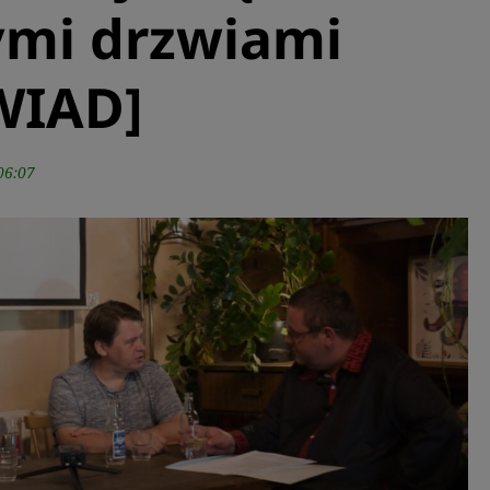
mi drzwiami
WIAD]
06:07