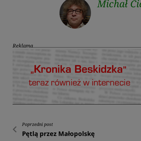
Michał Ci
Reklama
Nawigacja
Poprzedni post
Poprzedni
Pętlą przez Małopolskę