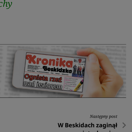
chy
Następny post
Następny
W Beskidach zaginął