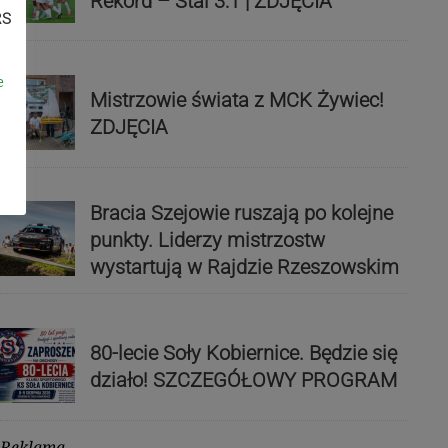
Rekord – Stal 3:1 | ZDJĘCIA
RS
e
Mistrzowie świata z MCK Żywiec!
ZDJĘCIA
Bracia Szejowie ruszają po kolejne
punkty. Liderzy mistrzostw
wystartują w Rajdzie Rzeszowskim
80-lecie Soły Kobiernice. Będzie się
działo! SZCZEGÓŁOWY PROGRAM
Reklama