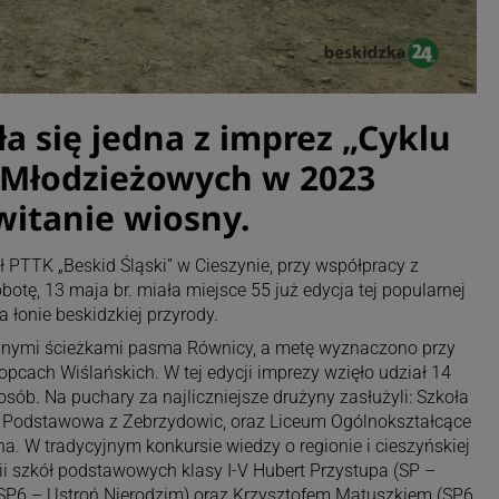
 się jedna z imprez „Cyklu
 Młodzieżowych w 2023
witanie wiosny.
ł PTTK „Beskid Śląski” w Cieszynie, przy współpracy z
tę, 13 maja br. miała miejsce 55 już edycja tej popularnej
łonie beskidzkiej przyrody.
nymi ścieżkami pasma Równicy, a metę wyznaczono przy
opcach Wiślańskich. W tej edycji imprezy wzięło udział 14
osób. Na puchary za najliczniejsze drużyny zasłużyli: Szkoła
a Podstawowa z Zebrzydowic, oraz Liceum Ogólnokształcące
na. W tradycyjnym konkursie wiedzy o regionie i cieszyńskiej
rii szkół podstawowych klasy I-V Hubert Przystupa (SP –
SP6 – Ustroń Nierodzim) oraz Krzysztofem Matuszkiem (SP6