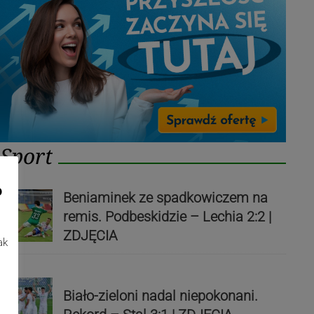
Sport
o
Beniaminek ze spadkowiczem na
remis. Podbeskidzie – Lechia 2:2 |
ZDJĘCIA
ak
Biało-zieloni nadal niepokonani.