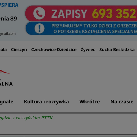
iała
Cieszyn
Czechowice-Dziedzice
Żywiec
Sucha Beskidzka
gnale
Kultura i rozrywka
Wkrótce
Na czasie
ajdzie z cieszyńskim PTTK