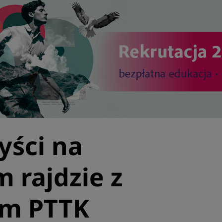
yści na
 rajdzie z
im PTTK