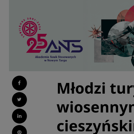
Młodzi tur
Facebook
Twitter
wiosennym
LinkedIn
cieszyńsk
Pinterest