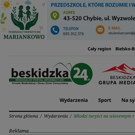
Przejdź
do
treści
Cały region
Bielsko-B
Wydarzenia
Sport
Na sy
Strona główna
/
Wydarzenia
/
Młodzi turyści na wiosennym r
Reklama