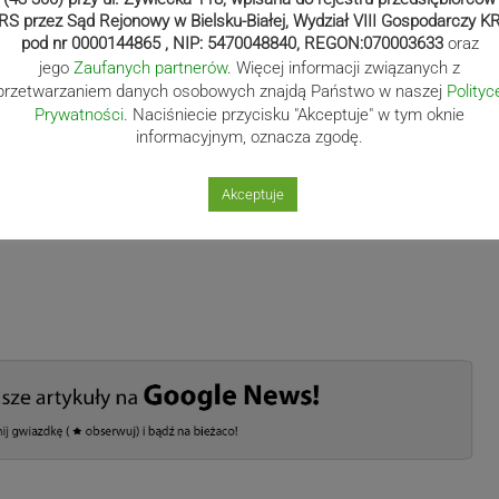
RS przez Sąd Rejonowy w Bielsku-Białej, Wydział VIII Gospodarczy K
pod nr 0000144865 , NIP: 5470048840, REGON:070003633
oraz
jego
Zaufanych partnerów
. Więcej informacji związanych z
przetwarzaniem danych osobowych znajdą Państwo w naszej
Polityc
Prywatności
. Naciśniecie przycisku "Akceptuje" w tym oknie
informacyjnym, oznacza zgodę.
Akceptuje