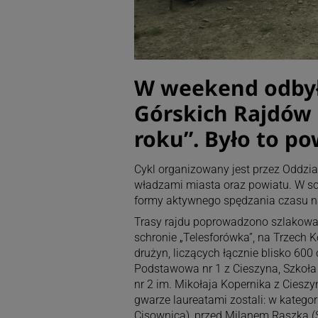
W weekend odbyła
Górskich Rajdów
roku”. Było to po
Cykl organizowany jest przez Oddzia
władzami miasta oraz powiatu. W sobo
formy aktywnego spędzania czasu na 
Trasy rajdu poprowadzono szlakowa
schronie „Telesforówka”, na Trzech K
drużyn, liczących łącznie blisko 600 
Podstawowa nr 1 z Cieszyna, Szkoł
nr 2 im. Mikołaja Kopernika z Cieszy
gwarze laureatami zostali: w katego
Cisownica), przed Milanem Raszką (