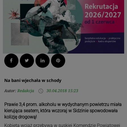
Facebook
Twitter
LinkedIn
Pinterest
Na bani wjechała w schody
Autor:
Redakcja
30.04.2018 15:23
access_time
Prawie 3,4 prom. alkoholu w wydychanym powietrzu miała
kierująca seatem, która wczoraj w Sidzinie spowodowała
kolizję drogową!
Kobieta wciąż przebywa w suskiej Komendzie Powiatowej