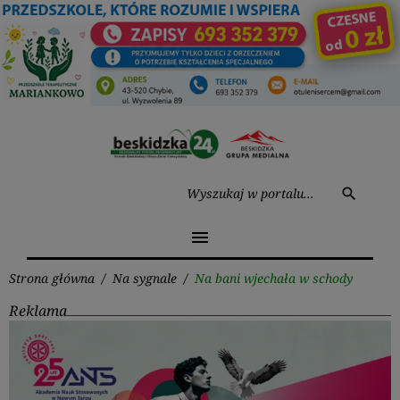
Przejdź
do
treści
Wysz
search
menu
Strona główna
/
Na sygnale
/
Na bani wjechała w schody
Reklama