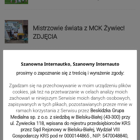
Mistrzowie świata z MCK Żywiec!
ZDJĘCIA
Bracia Szejowie ruszają po kolejne
Szanowna Internautko, Szanowny Internauto
punkty. Liderzy mistrzostw
prosimy o zapoznanie się z treścią i wyrażenie zgody:
wystartują w Rajdzie Rzeszowskim
Zgadzam się na przechowywanie w moim urządzeniu plików
cookies, jak też na przetwarzanie w celach analizy moich
zachowań w niniejszym Serwisie moich danych osobowych,
zapisywanych w tych plikach, pozostawianych przeze mnie w
80-lecie Soły Kobiernice. Będzie się
ramach korzystania z Serwisu przez
Beskidzka Grupa
działo! SZCZEGÓŁOWY PROGRAM
Medialna sp. z o.o. z siedzibą w Bielsku-Białej (43-300) przy
ul. Żywiecka 118, wpisana do rejestru przedsiębiorców KRS
przez Sąd Rejonowy w Bielsku-Białej, Wydział VIII
Gospodarczy KRS pod nr 0000144865 , NIP: 5470048840,