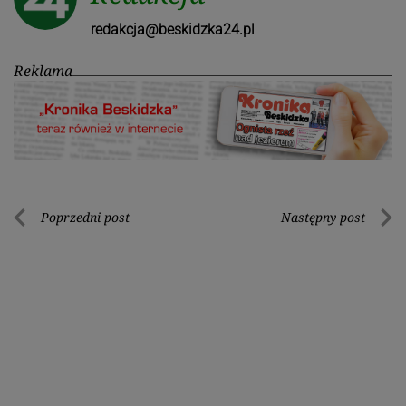
redakcja@beskidzka24.pl
Reklama
Nawigacja
Poprzedni post
Następny post
Poprzedni
Nastę
wpisu
post
post