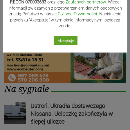
Reklama
REGON:070003633
oraz jego
Zaufanych partnerów
. Więcej
informacji związanych z przetwarzaniem danych osobowych
znajdą Państwo w naszej
Polityce Prywatności
. Naciśniecie
przycisku "Akceptuje" w tym oknie informacyjnym, oznacza
zgodę.
Akceptuje
Na sygnale
Ustroń. Ukradła dostawczego
Nissana. Ucieczkę zakończyła w
ślepej uliczce