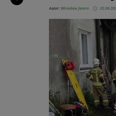
Autor:
Mirosław Jamro
02.06.20
access_time