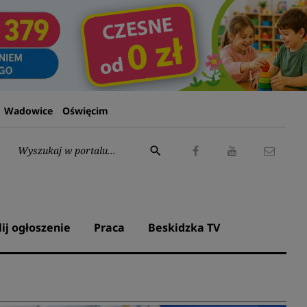
Wadowice
Oświęcim
Wyszukaj:
search
Facebook
Youtube
Kontak
lij ogłoszenie
Praca
Beskidzka TV