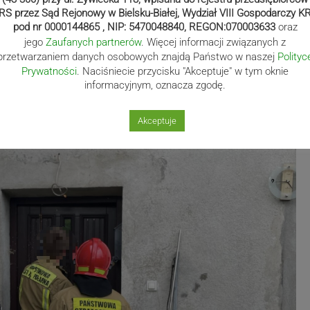
RS przez Sąd Rejonowy w Bielsku-Białej, Wydział VIII Gospodarczy K
pod nr 0000144865 , NIP: 5470048840, REGON:070003633
oraz
jego
Zaufanych partnerów
. Więcej informacji związanych z
przetwarzaniem danych osobowych znajdą Państwo w naszej
Polityc
Prywatności
. Naciśniecie przycisku "Akceptuje" w tym oknie
informacyjnym, oznacza zgodę.
Akceptuje