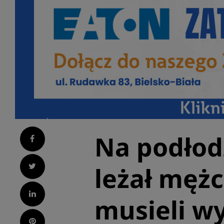
Na podłod
Facebook
Twitter
leżał mężc
LinkedIn
musieli wy
Pinterest