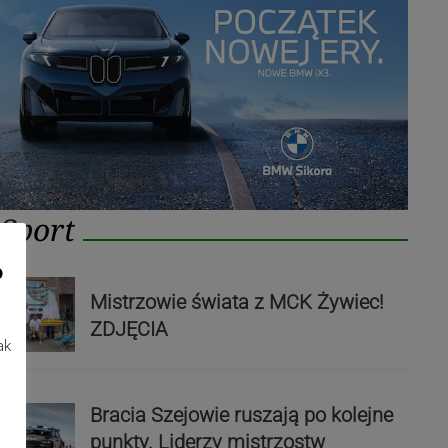
Sport
o
Mistrzowie świata z MCK Żywiec!
ZDJĘCIA
ak
Bracia Szejowie ruszają po kolejne
punkty. Liderzy mistrzostw