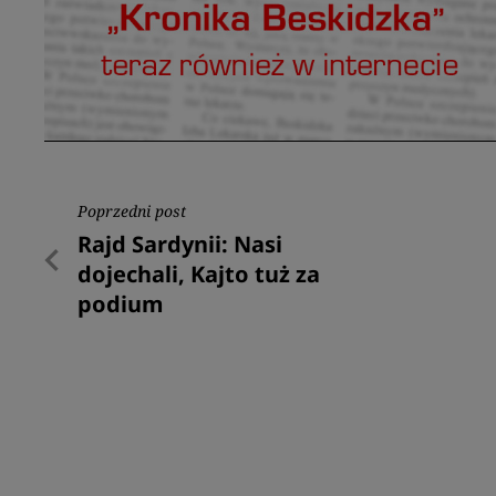
Nawigacja
Poprzedni post
Poprzedni
Rajd Sardynii: Nasi
wpisu
post
dojechali, Kajto tuż za
podium