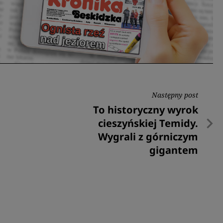
Następny post
Następny
To historyczny wyrok
post
cieszyńskiej Temidy.
Wygrali z górniczym
gigantem