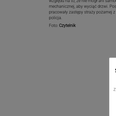
względu na to, że nie mógł ani samodz
mechanicznej, aby wyciąć drzwi. Po
pracowały zastępy straży pożarnej 
policja.
Foto:
Czytelnik
Z