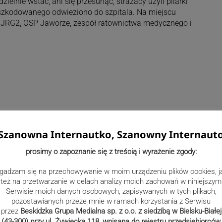
ielnie wstać, ani się przesunąć, strażacy użyli pilarki
szkodowanego odwieziono do szpitala. Na miejscu
z JRG2, OSP Jaworze, zespół ratownictwa medycznego i
Szanowna Internautko, Szanowny Internaut
prosimy o zapoznanie się z treścią i wyrażenie zgody:
gadzam się na przechowywanie w moim urządzeniu plików cookies, j
też na przetwarzanie w celach analizy moich zachowań w niniejszym
Serwisie moich danych osobowych, zapisywanych w tych plikach,
pozostawianych przeze mnie w ramach korzystania z Serwisu
przez
Beskidzka Grupa Medialna sp. z o.o. z siedzibą w Bielsku-Białej
(43-300) przy ul. Żywiecka 118, wpisana do rejestru przedsiębiorców