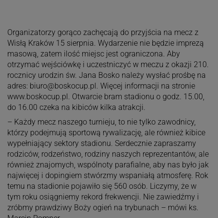
Organizatorzy gorąco zachęcają do przyjścia na mecz z
Wisłą Kraków 15 sierpnia. Wydarzenie nie będzie imprezą
masową, zatem ilość miejsc jest ograniczona. Aby
otrzymać wejściówkę i uczestniczyć w meczu z okazji 210.
rocznicy urodzin św. Jana Bosko należy wysłać prośbę na
adres:
biuro@boskocup.pl
. Więcej informacji na stronie
www.boskocup.pl. Otwarcie bram stadionu o godz. 15.00,
do 16.00 czeka na kibiców kilka atrakcji.
– Każdy mecz naszego turnieju, to nie tylko zawodnicy,
którzy podejmują sportową rywalizację, ale również kibice
wypełniający sektory stadionu. Serdecznie zapraszamy
rodziców, rodzeństwo, rodziny naszych reprezentantów, ale
również znajomych, wspólnoty parafialne, aby nas było jak
najwięcej i dopingiem stwórzmy wspaniałą atmosferę. Rok
temu na stadionie pojawiło się 560 osób. Liczymy, że w
tym roku osiągniemy rekord frekwencji. Nie zawiedźmy i
zróbmy prawdziwy Boży ogień na trybunach – mówi ks.