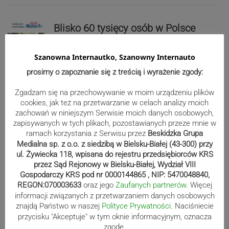
Blisko 60 tysięcy osób w Polsce
pobiera świadczenie Mama 4 plus.
Najwięcej w województwie śląskim
Szanowna Internautko, Szanowny Internauto
prosimy o zapoznanie się z treścią i wyrażenie zgody:
Reklama
Zgadzam się na przechowywanie w moim urządzeniu plików
cookies, jak też na przetwarzanie w celach analizy moich
zachowań w niniejszym Serwisie moich danych osobowych,
zapisywanych w tych plikach, pozostawianych przeze mnie w
ramach korzystania z Serwisu przez
Beskidzka Grupa
Medialna sp. z o.o. z siedzibą w Bielsku-Białej (43-300) przy
ul. Żywiecka 118, wpisana do rejestru przedsiębiorców KRS
przez Sąd Rejonowy w Bielsku-Białej, Wydział VIII
Gospodarczy KRS pod nr 0000144865 , NIP: 5470048840,
REGON:070003633
oraz jego
Zaufanych partnerów
. Więcej
informacji związanych z przetwarzaniem danych osobowych
znajdą Państwo w naszej
Polityce Prywatności
. Naciśniecie
przycisku "Akceptuje" w tym oknie informacyjnym, oznacza
zgodę.