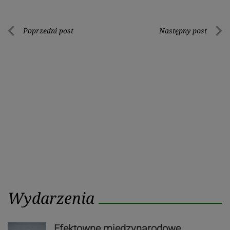
Nawigacja
Poprzedni post
Następny post
Poprzedni
Nastę
wpisu
post
post
Wydarzenia
Efektowne międzynarodowe