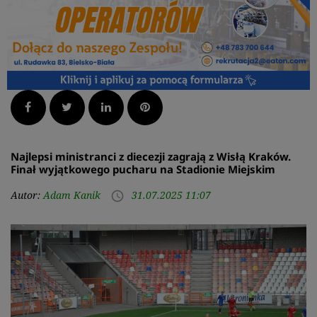
Facebook
Twitter
LinkedIn
Pinterest
Najlepsi ministranci z diecezji zagrają z Wisłą Kraków.
Finał wyjątkowego pucharu na Stadionie Miejskim
Autor:
Adam Kanik
31.07.2025 11:07
access_time