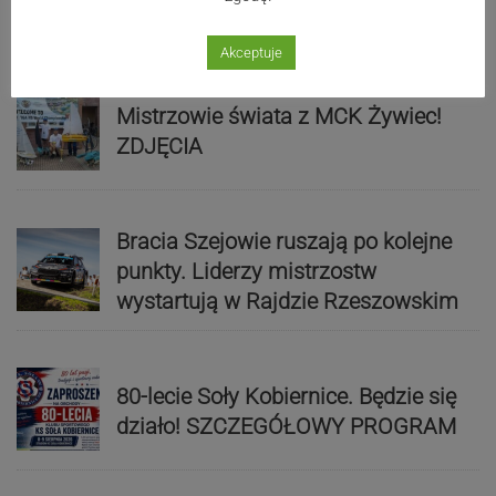
Sport
Akceptuje
Mistrzowie świata z MCK Żywiec!
ZDJĘCIA
Bracia Szejowie ruszają po kolejne
punkty. Liderzy mistrzostw
wystartują w Rajdzie Rzeszowskim
80-lecie Soły Kobiernice. Będzie się
działo! SZCZEGÓŁOWY PROGRAM