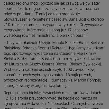
całego regionu mogli poczuć się jak prawdziwe gwiazdy
sportu. Jest to nagroda, za cały sezon walki w meczach
między parafiami. Turniej co roku organizuje
Stowarzyszenie Persette na cześć św. Jana Bosko, którego
210. rocznica urodzin przypada w tym roku. Oczywiście w
rozgrywkach, które mają za sobą już 17 sezonów,
występują również ministranci z bielskich parafii.
– Przy współudziale Urzędu Miasta Bielsko-Biała i Bielsko-
Bialskiego Ośrodka Sportu i Rekreacji, będziemy świadkami
tego sportowego wydarzenia na Stadionie Miejskim w
Bielsku-Białej. Turniej Bosko Cup, to rozgrywki kierowane
do Liturgicznej Służby Ołtarza Diecezji Bielsko-Żywieckiej.
W obecnym sezonie uczestniczyło 1000 zawodników,
spośród których wybranych zostało 16 najlepszych,
tworzących reprezentację – tłumaczy ks. Marcin Pomper,
zaangażowany w organizację turnieju.
Reprezentacja bielsko-żywieckich ministrantów w dniach
12-15 sierpnia przygotowywać się będzie do meczu na
zgrupowaniu w Jaworzu. Na obiektach Czarnych Jaworze
trenować będą pod okiem Adrian Sikory, niegdyś dobrym