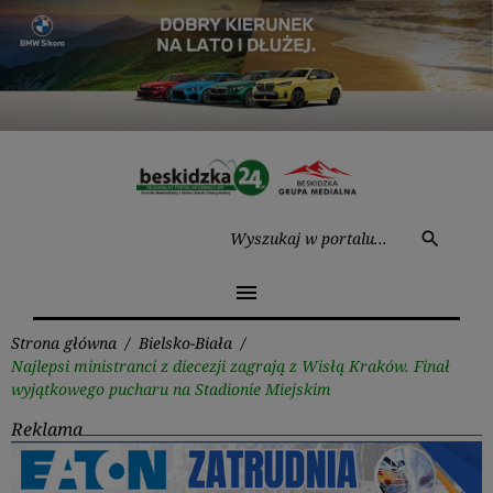
Przejdź
do
treści
Wysz
search
menu
Strona główna
/
Bielsko-Biała
/
Najlepsi ministranci z diecezji zagrają z Wisłą Kraków. Finał
wyjątkowego pucharu na Stadionie Miejskim
Reklama