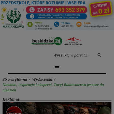
Przejdź
do
treści
Wysz
search
menu
Strona główna
/
Wydarzenia
/
Nowinki, inspiracje i eksperci. Targi Budownictwa jeszcze do
niedzieli
Reklama