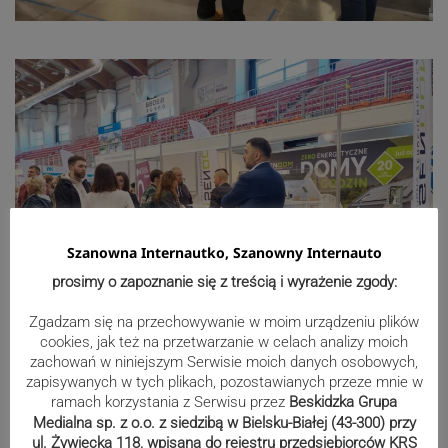
Szanowna Internautko, Szanowny Internauto
prosimy o zapoznanie się z treścią i wyrażenie zgody:
Zgadzam się na przechowywanie w moim urządzeniu plików
cookies, jak też na przetwarzanie w celach analizy moich
zachowań w niniejszym Serwisie moich danych osobowych,
zapisywanych w tych plikach, pozostawianych przeze mnie w
ramach korzystania z Serwisu przez
Beskidzka Grupa
Medialna sp. z o.o. z siedzibą w Bielsku-Białej (43-300) przy
ul. Żywiecka 118, wpisana do rejestru przedsiębiorców KRS