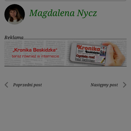
Magdalena Nycz
Reklama
Nawigacja
Poprzedni post
Następny post
Poprzedni
Nastę
wpisu
post
post