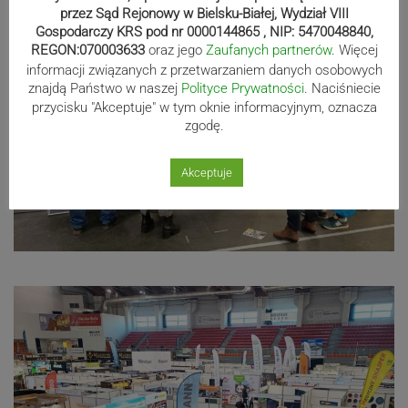
przez Sąd Rejonowy w Bielsku-Białej, Wydział VIII
Gospodarczy KRS pod nr 0000144865 , NIP: 5470048840,
REGON:070003633
oraz jego
Zaufanych partnerów
. Więcej
informacji związanych z przetwarzaniem danych osobowych
znajdą Państwo w naszej
Polityce Prywatności
. Naciśniecie
przycisku "Akceptuje" w tym oknie informacyjnym, oznacza
zgodę.
Akceptuje