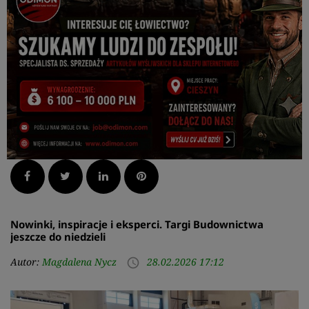
Facebook
Twitter
LinkedIn
Pinterest
Nowinki, inspiracje i eksperci. Targi Budownictwa
jeszcze do niedzieli
Autor:
Magdalena Nycz
28.02.2026 17:12
access_time