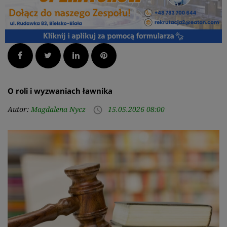
Facebook
Twitter
LinkedIn
Pinterest
O roli i wyzwaniach ławnika
Autor:
Magdalena Nycz
15.05.2026 08:00
access_time