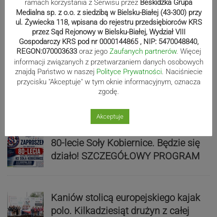
ramach korzystania z Serwisu przez
Beskidzka Grupa
Medialna sp. z o.o. z siedzibą w Bielsku-Białej (43-300) przy
Mistrzowie świata z MCK Żywiec!
ul. Żywiecka 118, wpisana do rejestru przedsiębiorców KRS
ZDJĘCIA
przez Sąd Rejonowy w Bielsku-Białej, Wydział VIII
Gospodarczy KRS pod nr 0000144865 , NIP: 5470048840,
REGON:070003633
oraz jego
Zaufanych partnerów
. Więcej
informacji związanych z przetwarzaniem danych osobowych
znajdą Państwo w naszej
Polityce Prywatności
. Naciśniecie
Bracia Szejowie ruszają po kolejne
przycisku "Akceptuje" w tym oknie informacyjnym, oznacza
punkty. Liderzy mistrzostw
zgodę.
wystartują w Rajdzie Rzeszowskim
Akceptuje
80-lecie Soły Kobiernice. Będzie się
działo! SZCZEGÓŁOWY PROGRAM
Kaniów stolicą europejskiego kajak
polo. Kilkadziesiąt drużyn z całej