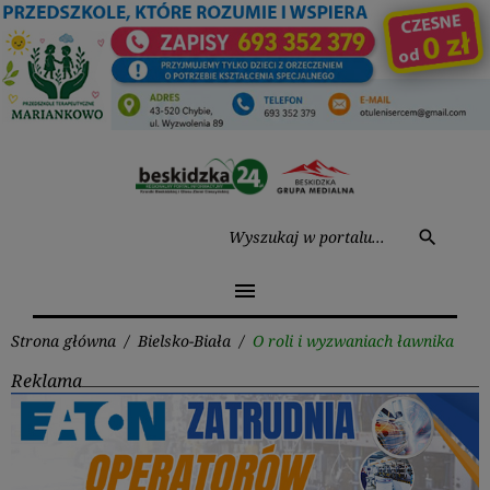
Przejdź
do
treści
Wysz
search
menu
Strona główna
/
Bielsko-Biała
/
O roli i wyzwaniach ławnika
Reklama