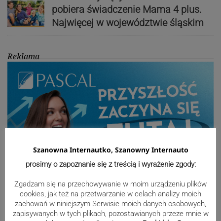
pobiera świadczenie Mama 4 plus.
Najwięcej w województwie śląskim
Reklama
Szanowna Internautko, Szanowny Internauto
prosimy o zapoznanie się z treścią i wyrażenie zgody:
Zgadzam się na przechowywanie w moim urządzeniu plików
cookies, jak też na przetwarzanie w celach analizy moich
Sport
zachowań w niniejszym Serwisie moich danych osobowych,
zapisywanych w tych plikach, pozostawianych przeze mnie w