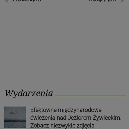
Nawigacja
Poprzedni
Nastę
wpisu
post
post
Wydarzenia
Efektowne międzynarodowe
ćwiczenia nad Jeziorem Żywieckim.
Zobacz niezwykłe zdjęcia