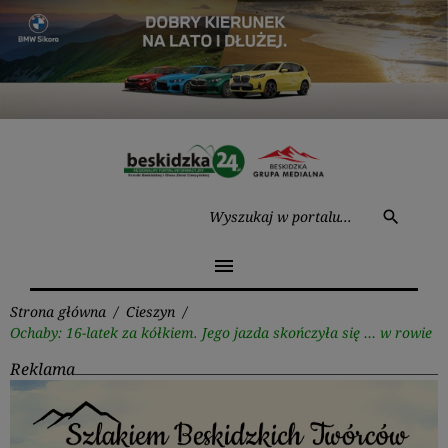
Przejdź
do
treści
Wysz
search
menu
Strona główna
/
Cieszyn
/
Ochaby: 16-latek za kółkiem. Jego jazda skończyła się … w rowie
Reklama