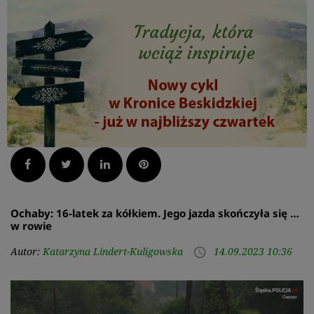
Facebook
Twitter
LinkedIn
Pinterest
Ochaby: 16-latek za kółkiem. Jego jazda skończyła się …
w rowie
Autor:
Katarzyna Lindert-Kuligowska
14.09.2023 10:36
access_time