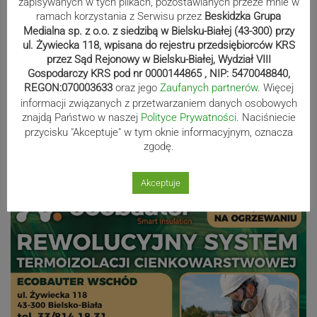
zapisywanych w tych plikach, pozostawianych przeze mnie w
polo. Kilkadziesiąt drużyn z całej
ramach korzystania z Serwisu przez
Beskidzka Grupa
Medialna sp. z o.o. z siedzibą w Bielsku-Białej (43-300) przy
Europy rywalizowało przez trzy dni
ul. Żywiecka 118, wpisana do rejestru przedsiębiorców KRS
przez Sąd Rejonowy w Bielsku-Białej, Wydział VIII
Gospodarczy KRS pod nr 0000144865 , NIP: 5470048840,
Nakamura z dubletem w Wiśle.
REGON:070003633
oraz jego
Zaufanych partnerów
. Więcej
informacji związanych z przetwarzaniem danych osobowych
Dyskwalifikacja Waszka zmieniła
znajdą Państwo w naszej
Polityce Prywatności
. Naciśniecie
klasyfikację Polaków
przycisku "Akceptuje" w tym oknie informacyjnym, oznacza
zgodę.
Reklama
Akceptuje