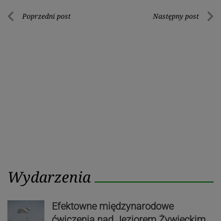
Nawigacja
Poprzedni post
Następny post
Poprzedni
Nastę
wpisu
post
post
Wydarzenia
Efektowne międzynarodowe
ćwiczenia nad Jeziorem Żywieckim.