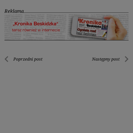
Reklama
Nawigacja
Poprzedni post
Następny post
Poprzedni
Nastę
wpisu
post
post