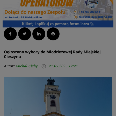
Facebook
Twitter
LinkedIn
Pinterest
Ogłoszono wybory do Młodzieżowej Rady Miejskiej
Cieszyna
Autor:
Michał Cichy
21.05.2025 12:21
access_time