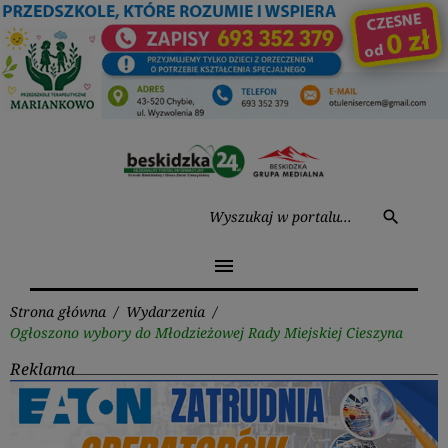
Przejdź
do
treści
Wysz
search
menu
Strona główna
/
Wydarzenia
/
Ogłoszono wybory do Młodzieżowej Rady Miejskiej Cieszyna
Reklama