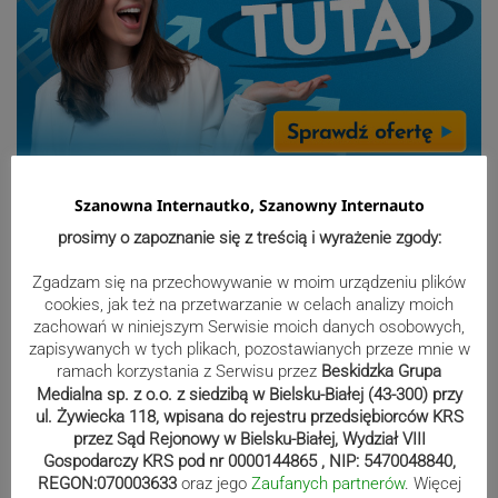
Sport
Szanowna Internautko, Szanowny Internauto
prosimy o zapoznanie się z treścią i wyrażenie zgody:
Beniaminek ze spadkowiczem na
Zgadzam się na przechowywanie w moim urządzeniu plików
remis. Podbeskidzie – Lechia 2:2 |
cookies, jak też na przetwarzanie w celach analizy moich
ZDJĘCIA
zachowań w niniejszym Serwisie moich danych osobowych,
zapisywanych w tych plikach, pozostawianych przeze mnie w
ramach korzystania z Serwisu przez
Beskidzka Grupa
Medialna sp. z o.o. z siedzibą w Bielsku-Białej (43-300) przy
Biało-zieloni nadal niepokonani.
ul. Żywiecka 118, wpisana do rejestru przedsiębiorców KRS
Rekord – Stal 3:1 | ZDJĘCIA
przez Sąd Rejonowy w Bielsku-Białej, Wydział VIII
Gospodarczy KRS pod nr 0000144865 , NIP: 5470048840,
REGON:070003633
oraz jego
Zaufanych partnerów
. Więcej