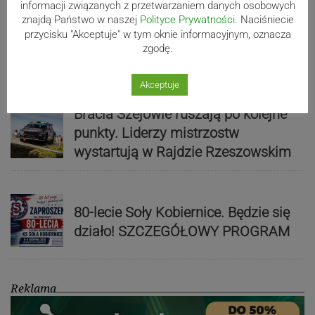
informacji związanych z przetwarzaniem danych osobowych
znajdą Państwo w naszej
Polityce Prywatności
. Naciśniecie
Mistrzowie świata z MCK Żywiec!
przycisku "Akceptuje" w tym oknie informacyjnym, oznacza
zgodę.
ZDJĘCIA
Akceptuje
Bracia Szejowie ruszają po kolejne
punkty. Liderzy mistrzostw
wystartują w Rajdzie Rzeszowskim
80-lecie Soły Kobiernice. Będzie się
działo! SZCZEGÓŁOWY PROGRAM
Reklama