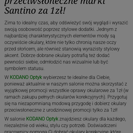
przeciwsłoneczne marki
Santino za 1zł!
Zima to idealny czas, aby odświeżyć swój wygląd i wyrazić
swoją osobowość poprzez stylowe dodatki. Jednym z
najbardziej charakterystycznych elementów mody są
oczywiście okulary, które nie tylko chronią nasze oczy
przed słońcem, ale również stanowią wyrazisty stylowy
akcent. Dobrze dobrane okulary potrafią też dodać
pewności siebie, odmłodzić nas wizualnie lub być
symbolem statusu.
W
KODANO Optyk
wybierzesz te idealne dla Ciebie,
ponieważ aktualnie w naszym salonie można skorzystać z
wyjątkowej promocji wszystkie oprawy okularowe za 1zł (w
ramach zakupu pełnych okularów korekcyjnych). Przygotuj
się na niezapomnianą modową przygodę i dobierz okulary
przeciwsłoneczne z urodzinowej promocji tylko za 1zł!
W salonie
KODANO Optyk
znajdziesz okulary dla każdego,
niezależnie od wieku, stylu czy potrzeb. Doświadczeni
pracownicy pomogą Ci dobrać okulary korekcyjne, które