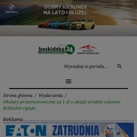
Przejdź
do
treści
Wysz
search
menu
Strona główna
/
Wydarzenia
/
Okulary przeciwsłoneczne za 1 zł z okazji urodzin salonów
KODANO Optyk!
Reklama