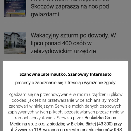
Skoczów zaprasza na noc pod
gwiazdami
Wakacyjny szturm po dowody. W
lipcu ponad 400 osób w
zebrzydowickim urzędzie
Szanowna Internautko, Szanowny Internauto
Koniec skoczowskiej „Syberii”.
prosimy o zapoznanie się z treścią i wyrażenie zgody:
Budynek zostanie rozebrany
Zgadzam się na przechowywanie w moim urządzeniu plików
cookies, jak też na przetwarzanie w celach analizy moich
zachowań w niniejszym Serwisie moich danych osobowych,
zapisywanych w tych plikach, pozostawianych przeze mnie w
Kolorowe mozaiki ozdobiły bielskie
ramach korzystania z Serwisu przez
Beskidzka Grupa
chodniki. Gdzie ich szukać?
Medialna sp. z o.o. z siedzibą w Bielsku-Białej (43-300) przy
ul. Żywiecka 118, wpisana do rejestru przedsiębiorców KRS