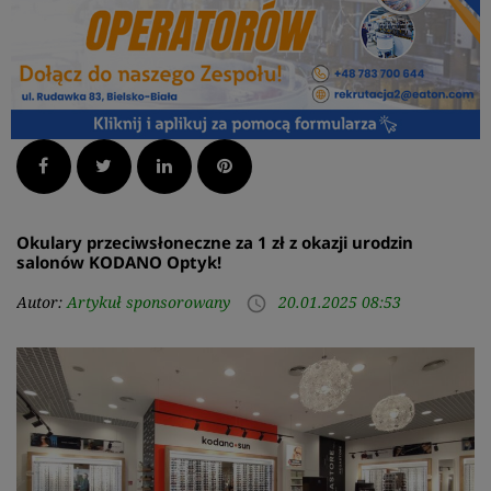
Facebook
Twitter
LinkedIn
Pinterest
Okulary przeciwsłoneczne za 1 zł z okazji urodzin
salonów KODANO Optyk!
Autor:
Artykuł sponsorowany
20.01.2025 08:53
access_time