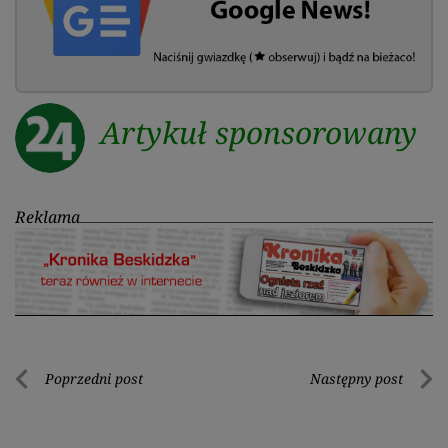
Artykuł sponsorowany
Reklama
Nawigacja
Poprzedni post
Następny post
Poprzedni
Nastę
wpisu
post
post