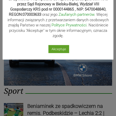
przez Sąd Rejonowy w Bielsku-Białej, Wydział VIII
Gospodarczy KRS pod nr 0000144865 , NIP: 5470048840,
Reklama
REGON:070003633
oraz jego
Zaufanych partnerów
. Więcej
informacji związanych z przetwarzaniem danych osobowych
znajdą Państwo w naszej
Polityce Prywatności
. Naciśniecie
przycisku "Akceptuje" w tym oknie informacyjnym, oznacza
zgodę.
Akceptuje
Sport
Beniaminek ze spadkowiczem na
remis. Podbeskidzie – Lechia 2:2 |