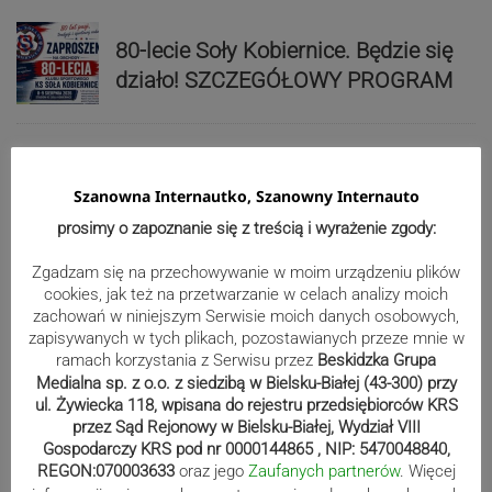
80-lecie Soły Kobiernice. Będzie się
działo! SZCZEGÓŁOWY PROGRAM
Kaniów stolicą europejskiego kajak
Szanowna Internautko, Szanowny Internauto
polo. Kilkadziesiąt drużyn z całej
prosimy o zapoznanie się z treścią i wyrażenie zgody:
Europy rywalizowało przez trzy dni
Zgadzam się na przechowywanie w moim urządzeniu plików
cookies, jak też na przetwarzanie w celach analizy moich
Nakamura z dubletem w Wiśle.
zachowań w niniejszym Serwisie moich danych osobowych,
zapisywanych w tych plikach, pozostawianych przeze mnie w
Dyskwalifikacja Waszka zmieniła
ramach korzystania z Serwisu przez
Beskidzka Grupa
klasyfikację Polaków
Medialna sp. z o.o. z siedzibą w Bielsku-Białej (43-300) przy
ul. Żywiecka 118, wpisana do rejestru przedsiębiorców KRS
przez Sąd Rejonowy w Bielsku-Białej, Wydział VIII
Reklama
Gospodarczy KRS pod nr 0000144865 , NIP: 5470048840,
REGON:070003633
oraz jego
Zaufanych partnerów
. Więcej