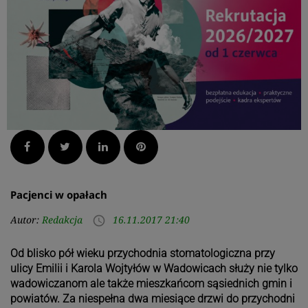
Facebook
Twitter
LinkedIn
Pinterest
Pacjenci w opałach
Autor:
Redakcja
16.11.2017 21:40
access_time
Od blisko pół wieku przychodnia stomatologiczna przy
ulicy Emilii i Karola Wojtyłów w Wadowicach służy nie tylko
wadowiczanom ale także mieszkańcom sąsiednich gmin i
powiatów. Za niespełna dwa miesiące drzwi do przychodni