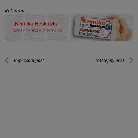
Reklama
Nawigacja
Poprzedni post
Następny post
Poprzedni
Nastę
wpisu
post
post