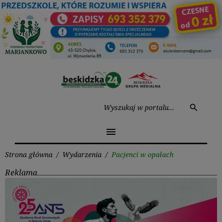
Przejdź
do
treści
Wysz
search
menu
Strona główna
/
Wydarzenia
/
Pacjenci w opałach
Reklama