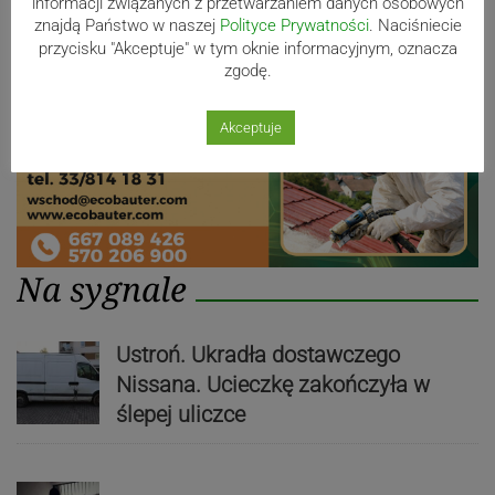
informacji związanych z przetwarzaniem danych osobowych
znajdą Państwo w naszej
Polityce Prywatności
. Naciśniecie
przycisku "Akceptuje" w tym oknie informacyjnym, oznacza
zgodę.
Akceptuje
Na sygnale
Ustroń. Ukradła dostawczego
Nissana. Ucieczkę zakończyła w
ślepej uliczce