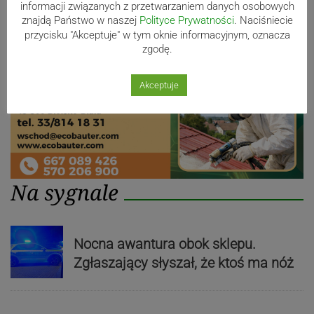
informacji związanych z przetwarzaniem danych osobowych
znajdą Państwo w naszej
Polityce Prywatności
. Naciśniecie
przycisku "Akceptuje" w tym oknie informacyjnym, oznacza
zgodę.
Akceptuje
Na sygnale
Nocna awantura obok sklepu.
Zgłaszający słyszał, że ktoś ma nóż