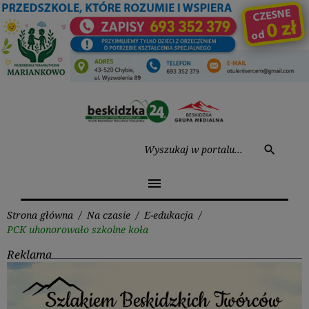
Przejdź
do
treści
Wysz
search
menu
Strona główna
/
Na czasie
/
E-edukacja
/
PCK uhonorowało szkolne koła
Reklama