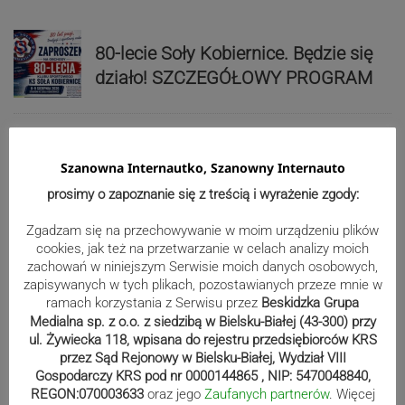
80-lecie Soły Kobiernice. Będzie się
działo! SZCZEGÓŁOWY PROGRAM
Kaniów stolicą europejskiego kajak
Szanowna Internautko, Szanowny Internauto
polo. Kilkadziesiąt drużyn z całej
prosimy o zapoznanie się z treścią i wyrażenie zgody:
Europy rywalizowało przez trzy dni
Zgadzam się na przechowywanie w moim urządzeniu plików
cookies, jak też na przetwarzanie w celach analizy moich
zachowań w niniejszym Serwisie moich danych osobowych,
Nakamura z dubletem w Wiśle.
zapisywanych w tych plikach, pozostawianych przeze mnie w
Dyskwalifikacja Waszka zmieniła
ramach korzystania z Serwisu przez
Beskidzka Grupa
klasyfikację Polaków
Medialna sp. z o.o. z siedzibą w Bielsku-Białej (43-300) przy
ul. Żywiecka 118, wpisana do rejestru przedsiębiorców KRS
przez Sąd Rejonowy w Bielsku-Białej, Wydział VIII
Gospodarczy KRS pod nr 0000144865 , NIP: 5470048840,
Reklama
REGON:070003633
oraz jego
Zaufanych partnerów
. Więcej