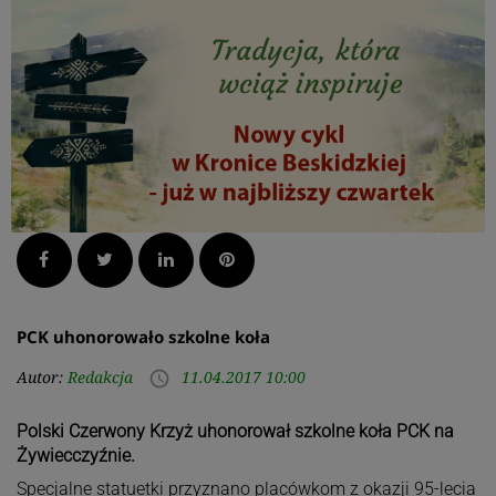
Facebook
Twitter
LinkedIn
Pinterest
PCK uhonorowało szkolne koła
Autor:
Redakcja
11.04.2017 10:00
access_time
Polski Czerwony Krzyż uhonorował szkolne koła PCK na
Żywiecczyźnie.
Specjalne statuetki przyznano placówkom z okazji 95-lecia