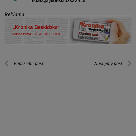
redakcja@beskidzka24.pl
Reklama
Nawigacja
Poprzedni post
Następny post
Poprzedni
Nastę
wpisu
post
post