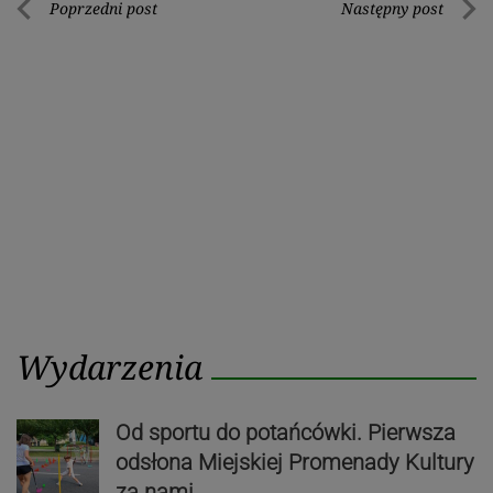
Nawigacja
Poprzedni post
Następny post
Poprzedni
Nastę
wpisu
post
post
Wydarzenia
Od sportu do potańcówki. Pierwsza
odsłona Miejskiej Promenady Kultury
za nami