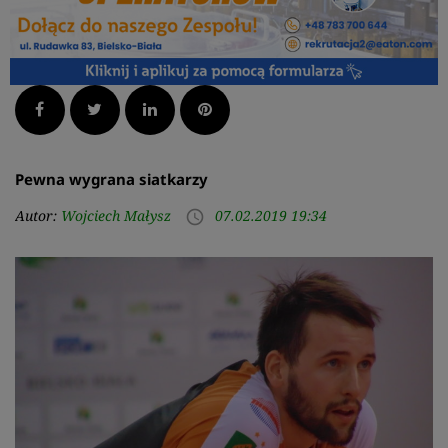
Facebook
Twitter
LinkedIn
Pinterest
Pewna wygrana siatkarzy
Autor:
Wojciech Małysz
07.02.2019 19:34
access_time