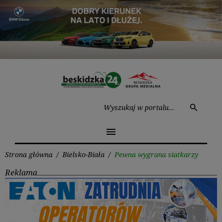
Przejdź
do
treści
Wysz
search
menu
Strona główna
/
Bielsko-Biała
/
Pewna wygrana siatkarzy
Reklama