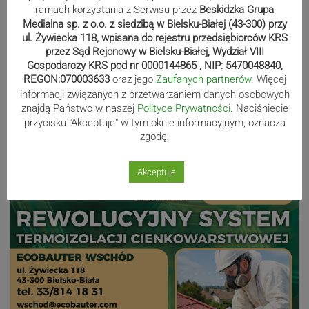
ramach korzystania z Serwisu przez
Beskidzka Grupa
wystartują w Rajdzie Rzeszowskim
Medialna sp. z o.o. z siedzibą w Bielsku-Białej (43-300) przy
ul. Żywiecka 118, wpisana do rejestru przedsiębiorców KRS
przez Sąd Rejonowy w Bielsku-Białej, Wydział VIII
Gospodarczy KRS pod nr 0000144865 , NIP: 5470048840,
80-lecie Soły Kobiernice. Będzie się
REGON:070003633
oraz jego
Zaufanych partnerów
. Więcej
działo! SZCZEGÓŁOWY PROGRAM
informacji związanych z przetwarzaniem danych osobowych
znajdą Państwo w naszej
Polityce Prywatności
. Naciśniecie
przycisku "Akceptuje" w tym oknie informacyjnym, oznacza
zgodę.
Reklama
Akceptuje