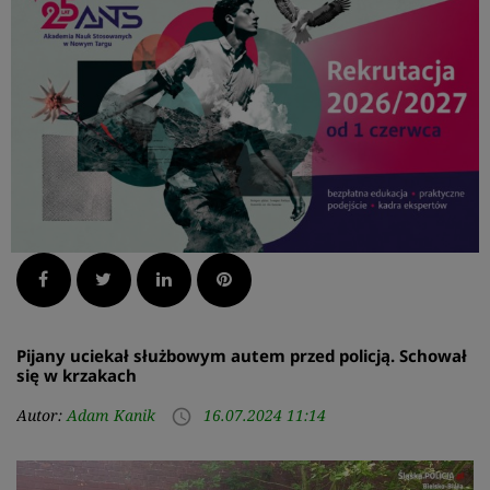
Facebook
Twitter
LinkedIn
Pinterest
Pijany uciekał służbowym autem przed policją. Schował
się w krzakach
Autor:
Adam Kanik
16.07.2024 11:14
access_time