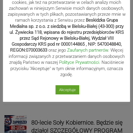
cookies, jak też na przetwarzanie w celach analizy moich
zachowań w niniejszym Serwisie moich danych osobowych,
zapisywanych w tych plikach, pozostawianych przeze mnie w
ramach korzystania z Serwisu przez
Beskidzka Grupa
Sport
Medialna sp. z o.o. z siedzibą w Bielsku-Białej (43-300) przy
ul. Żywiecka 118, wpisana do rejestru przedsiębiorców KRS
przez Sąd Rejonowy w Bielsku-Białej, Wydział VIII
Gospodarczy KRS pod nr 0000144865 , NIP: 5470048840,
Mistrzowie świata z MCK Żywiec!
REGON:070003633
oraz jego
Zaufanych partnerów
. Więcej
ZDJĘCIA
informacji związanych z przetwarzaniem danych osobowych
znajdą Państwo w naszej
Polityce Prywatności
. Naciśniecie
przycisku "Akceptuje" w tym oknie informacyjnym, oznacza
zgodę.
Bracia Szejowie ruszają po kolejne
punkty. Liderzy mistrzostw
Akceptuje
wystartują w Rajdzie Rzeszowskim
80-lecie Soły Kobiernice. Będzie się
działo! SZCZEGÓŁOWY PROGRAM