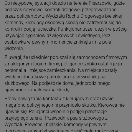
Do nietypowej sytuacji doszło na terenie Pisarzowic, gdzie
podczas rutynowej kontroli drogowej przeprowadzanej
przez policjantów z Wydziału Ruchu Drogowego bielskiej
komendy, kierujący osobową skodą nie zatrzymał się do
kontroli i podjął ucieczkę. Funkcjonariusze ruszyli w pościg,
używając sygnałów dźwiękowych i świetlnych, lecz
osobówka w pewnym momencie zniknęła im z pola
widzenia.
Z uwagi, że uciekinier poruszał się samochodem firmowym
z naklejonym logiem firmy, policjanci szybko ustalili jego
personalia i miejsce zamieszkania. Na miejsce zostały
wysłane dodatkowe patrole oraz przewodnik psa
służbowego. Na podjeździe domu jednorodzinnego
ujawniono zaparkowaną skodę.
Próby nawiązania kontaktu z kierującym oraz użycie
megafonu policyjnego nie przyniosło skutku. Kierowca nie
ujawnił się. Policjanci wspólnie podjęli penetracje
przyległego terenu. Przewodnik psa służbowego z
Wydziału Prewencji bielskiej komendy w pewnym
momencie zauważył wystającą część ciała mężczyzny