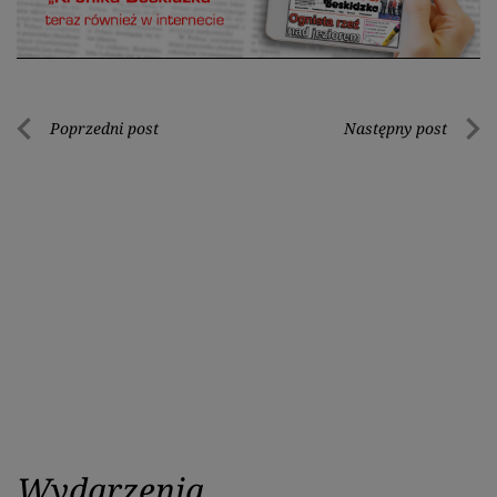
Nawigacja
Poprzedni post
Następny post
Poprzedni
Nastę
wpisu
post
post
Wydarzenia