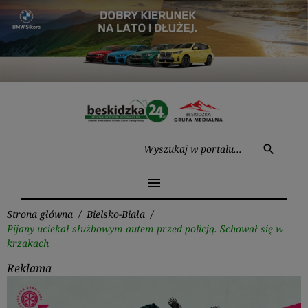
Przejdź
do
treści
Wysz
search
menu
Strona główna
/
Bielsko-Biała
/
Pijany uciekał służbowym autem przed policją. Schował się w
krzakach
Reklama