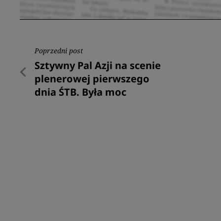
Nawigacja
Poprzedni post
Poprzedni
Sztywny Pal Azji na scenie
wpisu
post
plenerowej pierwszego
dnia ŚTB. Była moc