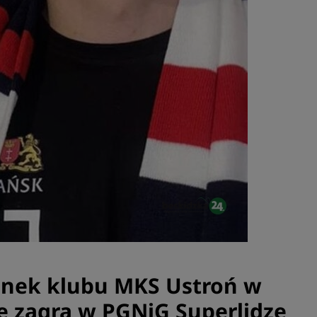
nek klubu MKS Ustroń w
e zagra w PGNiG Superlidze