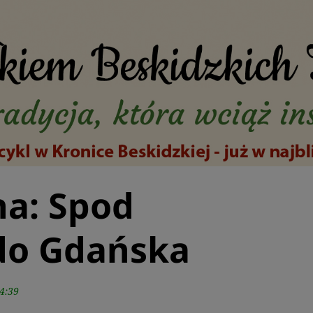
na: Spod
 do Gdańska
4:39