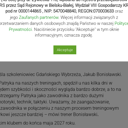
RS przez Sąd Rejonowy w Bielsku-Białej, Wydział VIII Gospodarczy K
pod nr 0000144865 , NIP: 5470048840, REGON:070003633
oraz
jego
Zaufanych partnerów
. Więcej informacji związanych z
przetwarzaniem danych osobowych znajdą Państwo w naszej
Polityc
Prywatności
. Naciśniecie przycisku "Akceptuje" w tym oknie
informacyjnym, oznacza zgodę.
Akceptuje
eśla szkoleniowiec Gdańskiego Wybrzeża, Jakub Bonisławski.
ryka na naszych treningach, spędził u nas kilka dni w
ędem szybkości i skoczności wygląda bardzo dobrze, a to na
strzegamy Patryka jako zawodnika z bardzo dużymi
toryki, technik, taktyki. Uważamy, że zaangażowanie,
ny zawodnika w połączeniu z naszym procesem treningowym
kowi jeszcze bardziej – mówi trener Bonisławski
.
skim klubem do końca maja 2027 roku.