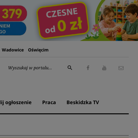
Wadowice
Oświęcim
Wyszukaj:
search
Facebook
Youtube
Kontak
lij ogłoszenie
Praca
Beskidzka TV