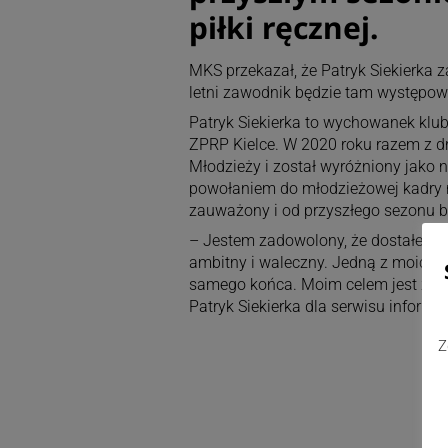
piłki ręcznej.
MKS przekazał, że Patryk Siekierka
letni zawodnik będzie tam występow
Patryk Siekierka to wychowanek klu
ZPRP Kielce. W 2020 roku razem z d
Młodzieży i został wyróżniony jako
powołaniem do młodzieżowej kadry na
zauważony i od przyszłego sezonu b
– Jestem zadowolony, że dostałem s
ambitny i waleczny. Jedną z moich mo
samego końca. Moim celem jest zdob
Patryk Siekierka dla serwisu inform
Z