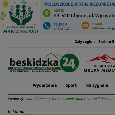
Przejdź
do
treści
Cały region
Bielsko-B
Wydarzenia
Sport
Na sygnale
Strona główna
/
Sport
/
Piłka ręczna: Spod Czantorii do Gda
Reklama