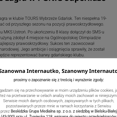
 zagra w klubie TOURS Wybrzeże Gdańsk. Ten niespełna 19-
ać od przyszłego sezonu na pozycji prawoskrzydłowego.
bu MKS Ustroń. Po ukończeniu 8 klasy dołączył do SMS-u
rużyną zdobył 4 miejsce na Ogólnopolskiej Olimpiadzie
 najlepszy prawoskrzydłowy. Sukces ten zaowocował
rodowej. Jego ambicje i osiągnięcia sprawiły, że został
ędzie reprezentować barwy gdańskiego klubu.
zansę na grę w superligowym klubie. Jestem bardzo
cnych stron jest to, że szybko się nie poddaję i walczę do
Szanowna Internautko, Szanowny Internaut
ycie tytułu najlepszego skrzydłowego sezonu – powiedział
acyjnego klubu z Gdańska.
prosimy o zapoznanie się z treścią i wyrażenie zgody:
gadzam się na przechowywanie w moim urządzeniu plików cookies, j
też na przetwarzanie w celach analizy moich zachowań w niniejszym
Serwisie moich danych osobowych, zapisywanych w tych plikach,
pozostawianych przeze mnie w ramach korzystania z Serwisu
przez
Beskidzka Grupa Medialna sp. z o.o. z siedzibą w Bielsku-Białej
(43-300) przy ul. Żywiecka 118, wpisana do rejestru przedsiębiorców