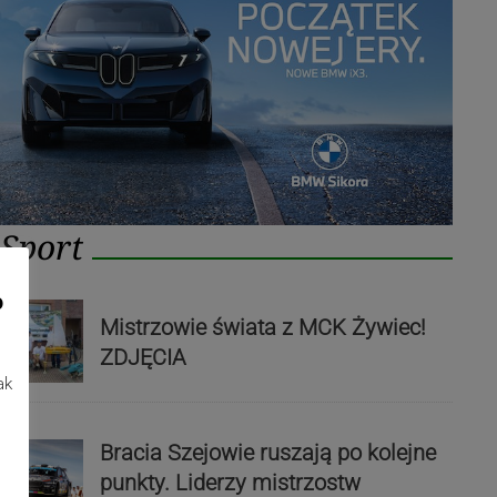
Sport
o
Mistrzowie świata z MCK Żywiec!
ZDJĘCIA
ak
Bracia Szejowie ruszają po kolejne
punkty. Liderzy mistrzostw