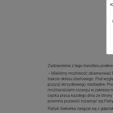
K
Zadowolenie z tego transferu podkr
– Mieliśmy możliwość obserwować Pat
trakcie okresu startowego. Pod wzgl
pozycji skrzydłowego niezbędne. Po
możliwościami rozwoju w zakresie mo
ciężka praca każdego dnia ze stro
powinna pozwolić rozwinąć się Patry
Patryk Siekierka związał się z gdań