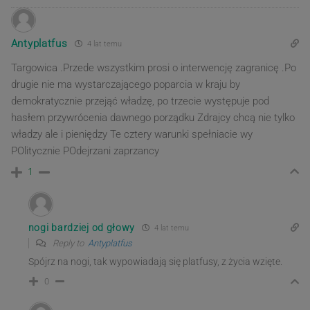
Antyplatfus
4 lat temu
Targowica .Przede wszystkim prosi o interwencję zagranicę .Po
drugie nie ma wystarczającego poparcia w kraju by
demokratycznie przejąć władzę, po trzecie występuje pod
hasłem przywrócenia dawnego porządku Zdrajcy chcą nie tylko
władzy ale i pieniędzy Te cztery warunki spełniacie wy
POlitycznie POdejrzani zaprzancy
1
nogi bardziej od głowy
4 lat temu
Reply to
Antyplatfus
Spójrz na nogi, tak wypowiadają się platfusy, z życia wzięte.
0