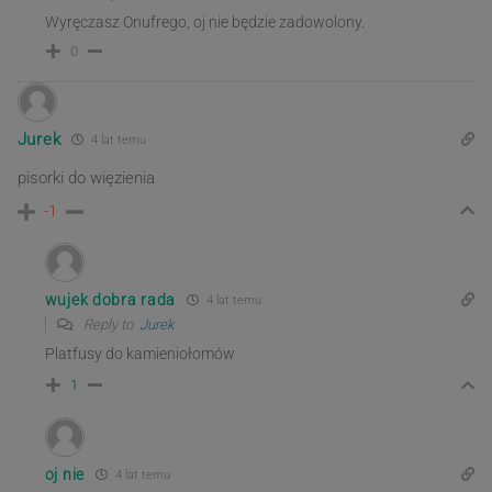
Wyręczasz Onufrego, oj nie będzie zadowolony.
0
Jurek
4 lat temu
pisorki do więzienia
-1
wujek dobra rada
4 lat temu
Reply to
Jurek
Platfusy do kamieniołomów
1
oj nie
4 lat temu