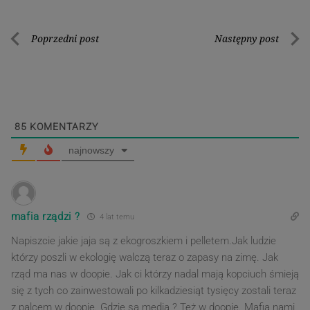
Nawigacja
Poprzedni post
Następny post
Poprzedni
Nastę
wpisu
post
post
85
KOMENTARZY
najnowszy
mafia rządzi ?
4 lat temu
Napiszcie jakie jaja są z ekogroszkiem i pelletem.Jak ludzie
którzy poszli w ekologię walczą teraz o zapasy na zimę. Jak
rząd ma nas w doopie. Jak ci którzy nadal mają kopciuch śmieją
się z tych co zainwestowali po kilkadziesiąt tysięcy zostali teraz
z palcem w doopie. Gdzie są media ? Też w doopie. Mafia nami