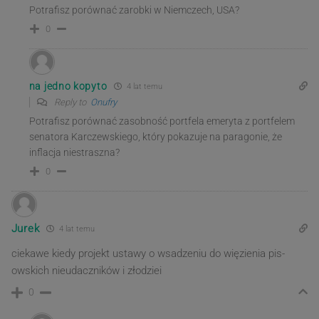
Potrafisz porównać zarobki w Niemczech, USA?
0
na jedno kopyto
4 lat temu
Reply to
Onufry
Potrafisz porównać zasobność portfela emeryta z portfelem
senatora Karczewskiego, który pokazuje na paragonie, że
inflacja niestraszna?
0
Jurek
4 lat temu
ciekawe kiedy projekt ustawy o wsadzeniu do więzienia pis-
owskich nieudaczników i złodziei
0