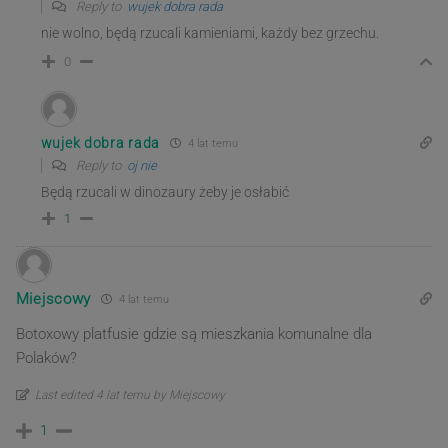
Reply to
wujek dobra rada
nie wolno, będą rzucali kamieniami, każdy bez grzechu.
0
wujek dobra rada
4 lat temu
Reply to
oj nie
Będą rzucali w dinozaury żeby je osłabić
1
Miejscowy
4 lat temu
Botoxowy platfusie gdzie są mieszkania komunalne dla
Polaków?
Last edited 4 lat temu by Miejscowy
1