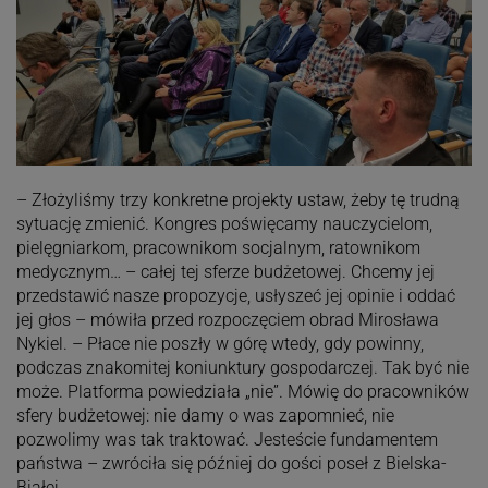
– Złożyliśmy trzy konkretne projekty ustaw, żeby tę trudną
sytuację zmienić. Kongres poświęcamy nauczycielom,
pielęgniarkom, pracownikom socjalnym, ratownikom
medycznym… – całej tej sferze budżetowej. Chcemy jej
przedstawić nasze propozycje, usłyszeć jej opinie i oddać
jej głos – mówiła przed rozpoczęciem obrad Mirosława
Nykiel. – Płace nie poszły w górę wtedy, gdy powinny,
podczas znakomitej koniunktury gospodarczej. Tak być nie
może. Platforma powiedziała „nie”. Mówię do pracowników
sfery budżetowej: nie damy o was zapomnieć, nie
pozwolimy was tak traktować. Jesteście fundamentem
państwa – zwróciła się później do gości poseł z Bielska-
Białej.