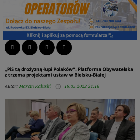
Facebook
Twitter
LinkedIn
Pinterest
„PiS tą drożyzną łupi Polaków”. Platforma Obywatelska
z trzema projektami ustaw w Bielsku-Białej
Autor:
Marcin Kałuski
19.05.2022 21:16
access_time