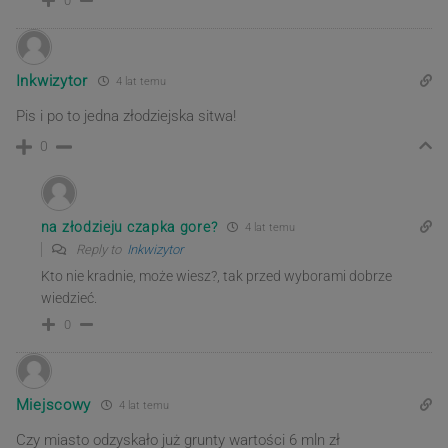
0
Inkwizytor
4 lat temu
Pis i po to jedna złodziejska sitwa!
0
na złodzieju czapka gore?
4 lat temu
Reply to
Inkwizytor
Kto nie kradnie, może wiesz?, tak przed wyborami dobrze
wiedzieć.
0
Miejscowy
4 lat temu
Czy miasto odzyskało już grunty wartości 6 mln zł