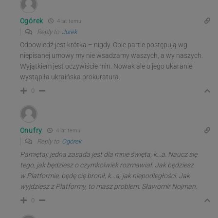
Ogórek
4 lat temu
Reply to
Jurek
Odpowiedź jest krótka – nigdy. Obie partie postępują wg
niepisanej umowy my nie wsadzamy waszych, a wy naszych.
Wyjątkiem jest oczywiście min. Nowak ale o jego ukaranie
wystąpiła ukraińska prokuratura.
0
Onufry
4 lat temu
Reply to
Ogórek
Pamiętaj: jedna zasada jest dla mnie święta, k…a. Naucz się
tego, jak będziesz o czymkolwiek rozmawiał. Jak będziesz
w Platformie, będę cię bronił, k…a, jak niepodległości. Jak
wyjdziesz z Platformy, to masz problem. Sławomir Nojman.
0