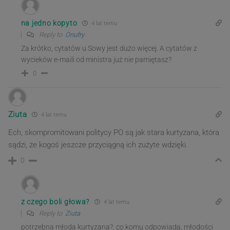
na jedno kopyto
4 lat temu
Reply to
Onufry
Za krótko, cytatów u Sowy jest dużo więcej. A cytatów z
wycieków e-maili od ministra już nie pamiętasz?
0
Ziuta
4 lat temu
Ech, skompromitowani politycy PO są jak stara kurtyzana, która
sądzi, że kogoś jeszcze przyciągną ich zużyte wdzięki.
0
z czego boli głowa?
4 lat temu
Reply to
Ziuta
potrzebna młoda kurtyzana?, co komu odpowiada, młodości