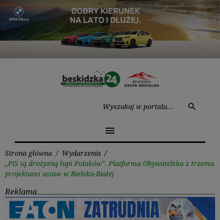
Przejdź
do
treści
Wysz
search
menu
Strona główna
/
Wydarzenia
/
„PiS tą drożyzną łupi Polaków”. Platforma Obywatelska z trzema
projektami ustaw w Bielsku-Białej
Reklama