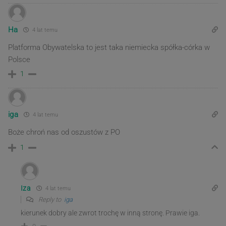
Ha
4 lat temu
Platforma Obywatelska to jest taka niemiecka spółka-córka w
Polsce
1
iga
4 lat temu
Boże chroń nas od oszustów z PO
1
Iza
4 lat temu
Reply to
iga
kierunek dobry ale zwrot trochę w inną stronę. Prawie iga.