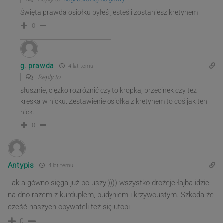
Święta prawda osiołku byłeś ,jesteś i zostaniesz kretynem
0
g. prawda
4 lat temu
Reply to
.
słusznie, ciężko rozróżnić czy to kropka, przecinek czy też
kreska w nicku. Zestawienie osiołka z kretynem to coś jak ten
nick.
0
Antypis
4 lat temu
Tak a gówno sięga już po uszy:)))) wszystko drożeje łajba idzie
na dno razem z kurduplem, budyniem i krzywoustym. Szkoda że
cześć naszych obywateli też się utopi
0