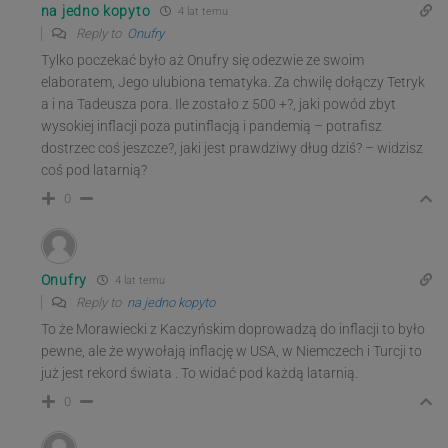
na jedno kopyto
4 lat temu
Reply to
Onufry
Tylko poczekać było aż Onufry się odezwie ze swoim
elaboratem, Jego ulubiona tematyka. Za chwilę dołączy Tetryk
a i na Tadeusza pora. Ile zostało z 500 +?, jaki powód zbyt
wysokiej inflacji poza putinflacją i pandemią – potrafisz
dostrzec coś jeszcze?, jaki jest prawdziwy dług dziś? – widzisz
coś pod latarnią?
0
Onufry
4 lat temu
Reply to
na jedno kopyto
To że Morawiecki z Kaczyńskim doprowadzą do inflacji to było
pewne, ale że wywołają inflację w USA, w Niemczech i Turcji to
już jest rekord świata . To widać pod każdą latarnią.
0