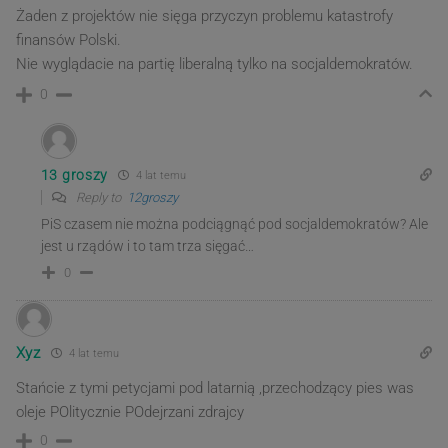
Żaden z projektów nie sięga przyczyn problemu katastrofy
finansów Polski.
Nie wyglądacie na partię liberalną tylko na socjaldemokratów.
0
13 groszy
4 lat temu
Reply to
12groszy
PiS czasem nie można podciągnąć pod socjaldemokratów? Ale
jest u rządów i to tam trza sięgać…
0
Xyz
4 lat temu
Stańcie z tymi petycjami pod latarnią ,przechodzący pies was
oleje POlitycznie POdejrzani zdrajcy
0