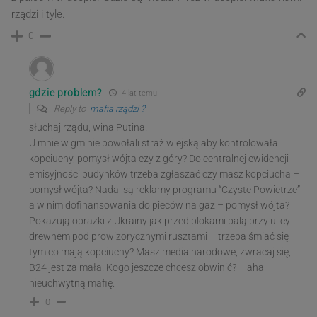
rządzi i tyle.
0
gdzie problem?
4 lat temu
Reply to
mafia rządzi ?
słuchaj rządu, wina Putina.
U mnie w gminie powołali straż wiejską aby kontrolowała
kopciuchy, pomysł wójta czy z góry? Do centralnej ewidencji
emisyjności budynków trzeba zgłaszać czy masz kopciucha –
pomysł wójta? Nadal są reklamy programu “Czyste Powietrze”
a w nim dofinansowania do pieców na gaz – pomysł wójta?
Pokazują obrazki z Ukrainy jak przed blokami palą przy ulicy
drewnem pod prowizorycznymi rusztami – trzeba śmiać się
tym co mają kopciuchy? Masz media narodowe, zwracaj się,
B24 jest za mała. Kogo jeszcze chcesz obwinić? – aha
nieuchwytną mafię.
0