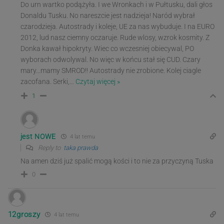
Do urn wartko podążyła. I we Wronkach i w Pułtusku, dali głos
Donaldu Tusku. No nareszcie jest nadzieja! Naród wybrał
czarodzieja. Autostrady i koleje, UE za nas wybuduje. I na EURO
2012, lud nasz ciemny oczaruje. Rude wlosy, wzrok kosmity. Z
Donka kawał hipokryty. Wiec co wczesniej obiecywal, PO
wyborach odwolywal. No więc w końcu stał się CUD. Czary
mary…mamy SMROD!! Autostrady nie zrobione. Kolej ciagle
zacofana. Serki,
…
Czytaj więcej »
1
jest NOWE
4 lat temu
Reply to
taka prawda
Na amen dziś już spalić mogą kości i to nie za przyczyną Tuska
0
12groszy
4 lat temu