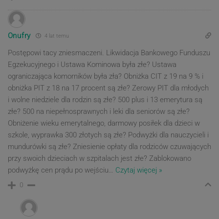
Onufry
4 lat temu
Postępowi tacy zniesmaczeni. Likwidacja Bankowego Funduszu
Egzekucyjnego i Ustawa Kominowa była złe? Ustawa
ograniczająca komorników była zła? Obniżka CIT z 19 na 9 % i
obniżka PIT z 18 na 17 procent są złe? Zerowy PIT dla młodych
i wolne niedziele dla rodzin są złe? 500 plus i 13 emerytura są
złe? 500 na niepełnosprawnych i leki dla seniorów są złe?
Obniżenie wieku emerytalnego, darmowy posiłek dla dzieci w
szkole, wyprawka 300 złotych są złe? Podwyżki dla nauczycieli i
mundurówki są złe? Zniesienie opłaty dla rodziców czuwających
przy swoich dzieciach w szpitalach jest złe? Zablokowano
podwyżkę cen prądu po wejściu
…
Czytaj więcej »
0