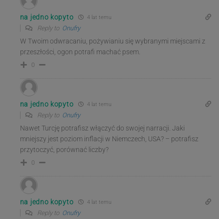
na jedno kopyto
4 lat temu
Reply to
Onufry
W Twoim odwracaniu, pożywianiu się wybranymi miejscami z
przeszłości, ogon potrafi machać psem.
0
na jedno kopyto
4 lat temu
Reply to
Onufry
Nawet Turcję potrafisz włączyć do swojej narracji. Jaki
mniejszy jest poziom inflacji w Niemczech, USA? – potrafisz
przytoczyć, porównać liczby?
0
na jedno kopyto
4 lat temu
Reply to
Onufry