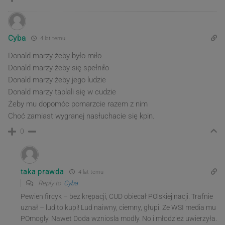
Cyba
4 lat temu
Donald marzy żeby było miło
Donald marzy żeby się spełniło
Donald marzy żeby jego ludzie
Donald marzy taplali się w cudzie
Żeby mu dopomóc pomarzcie razem z nim
Choć zamiast wygranej nasłuchacie się kpin.
0
taka prawda
4 lat temu
Reply to
Cyba
Pewien fircyk – bez krępacji, CUD obiecał POlskiej nacji. Trafnie
uznał – lud to kupi! Lud naiwny, ciemny, głupi. Ze WSI media mu
POmogly. Nawet Doda wzniosla modly. No i młodzież uwierzyła.