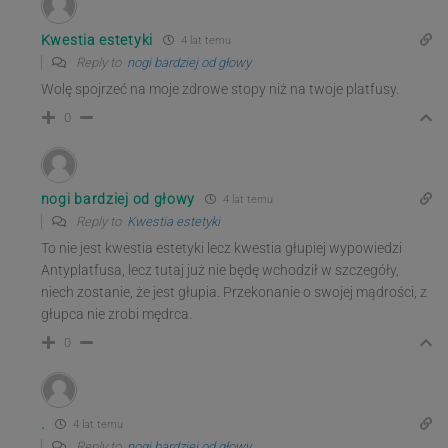
Kwestia estetyki
4 lat temu
Reply to
nogi bardziej od głowy
Wolę spojrzeć na moje zdrowe stopy niż na twoje platfusy.
0
nogi bardziej od głowy
4 lat temu
Reply to
Kwestia estetyki
To nie jest kwestia estetyki lecz kwestia głupiej wypowiedzi
Antyplatfusa, lecz tutaj już nie będę wchodził w szczegóły,
niech zostanie, że jest głupia. Przekonanie o swojej mądrości, z
głupca nie zrobi mędrca.
0
.
4 lat temu
Reply to
nogi bardziej od głowy