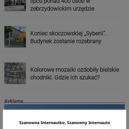
lipcu ponad 400 osób w
zebrzydowickim urzędzie
Koniec skoczowskiej „Syberii”.
Budynek zostanie rozebrany
Kolorowe mozaiki ozdobiły bielskie
chodniki. Gdzie ich szukać?
Reklama
Szanowna Internautko, Szanowny Internauto