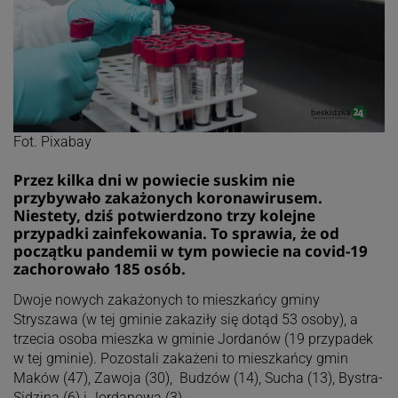
Fot. Pixabay
Przez kilka dni w powiecie suskim nie
przybywało zakażonych koronawirusem.
Niestety, dziś potwierdzono trzy kolejne
przypadki zainfekowania. To sprawia, że od
początku pandemii w tym powiecie na covid-19
zachorowało 185 osób.
Dwoje nowych zakażonych to mieszkańcy gminy
Stryszawa (w tej gminie zakaziły się dotąd 53 osoby), a
trzecia osoba mieszka w gminie Jordanów (19 przypadek
w tej gminie). Pozostali zakażeni to mieszkańcy gmin
Maków (47), Zawoja (30), Budzów (14), Sucha (13), Bystra-
Sidzina (6) i Jordanowa (3).