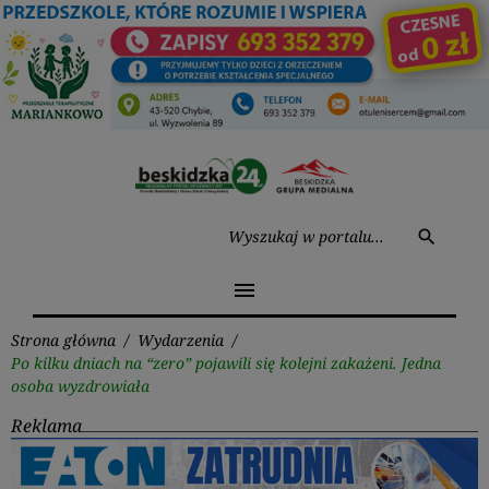
Przejdź
do
treści
Wysz
search
menu
Strona główna
/
Wydarzenia
/
Po kilku dniach na “zero” pojawili się kolejni zakażeni. Jedna
osoba wyzdrowiała
Reklama