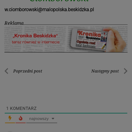
w.ciomborowski@malopolska.beskidzka.pl
Reklama
Nawigacja
Poprzedni post
Następny post
Poprzedni
Nastę
wpisu
post
post
1
KOMENTARZ
najnowszy