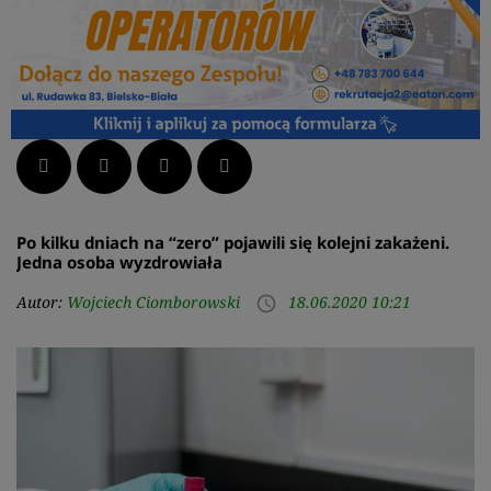
Facebook
Twitter
LinkedIn
Pinterest
Po kilku dniach na “zero” pojawili się kolejni zakażeni.
Jedna osoba wyzdrowiała
Autor:
Wojciech Ciomborowski
18.06.2020 10:21
access_time