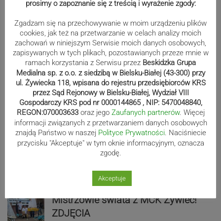
prosimy o zapoznanie się z treścią i wyrażenie zgody:
Zgadzam się na przechowywanie w moim urządzeniu plików
cookies, jak też na przetwarzanie w celach analizy moich
zachowań w niniejszym Serwisie moich danych osobowych,
zapisywanych w tych plikach, pozostawianych przeze mnie w
ramach korzystania z Serwisu przez
Beskidzka Grupa
Medialna sp. z o.o. z siedzibą w Bielsku-Białej (43-300) przy
ul. Żywiecka 118, wpisana do rejestru przedsiębiorców KRS
przez Sąd Rejonowy w Bielsku-Białej, Wydział VIII
Sport
Gospodarczy KRS pod nr 0000144865 , NIP: 5470048840,
REGON:070003633
oraz jego
Zaufanych partnerów
. Więcej
informacji związanych z przetwarzaniem danych osobowych
znajdą Państwo w naszej
Polityce Prywatności
. Naciśniecie
Biało-zieloni nadal niepokonani.
przycisku "Akceptuje" w tym oknie informacyjnym, oznacza
Rekord – Stal 3:1 | ZDJĘCIA
zgodę.
Akceptuje
Mistrzowie świata z MCK Żywiec!
ZDJĘCIA