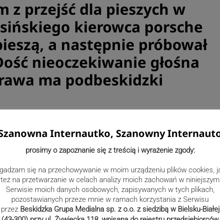
m z przejść dla pieszych w
rasińskiego kierowca porsche
pieszą, a następnie próbował
Dość nieoczekiwanie głośna
prawa ma podbeskidzki
ł zatrzymany wczoraj około 9.00 w jednej z
działaniach brali udział wyłącznie policjanci z Komendy
Szanowna Internautko, Szanowny Internaut
mogę powiedzieć z jakiego powodu ten mężczyzna przebywał w
prosimy o zapoznanie się z treścią i wyrażenie zgody:
ańcem województwa dolnośląskiego – powiedziała naszemu
owiązki rzecznika prasowego KMP w Lesznie. Dodała, że
gadzam się na przechowywanie w moim urządzeniu plików cookies, j
zi mu do 12 lat pozbawienia wolności.
też na przetwarzanie w celach analizy moich zachowań w niniejszym
Serwisie moich danych osobowych, zapisywanych w tych plikach,
pozostawianych przeze mnie w ramach korzystania z Serwisu
przez
Beskidzka Grupa Medialna sp. z o.o. z siedzibą w Bielsku-Białej
(43-300) przy ul. Żywiecka 118, wpisana do rejestru przedsiębiorców