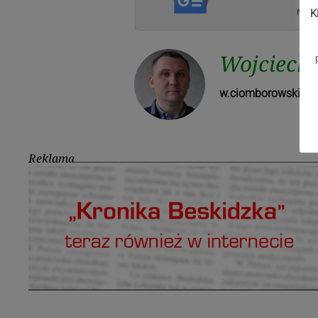
K
Wojciech
w.ciomborowski@ma
Reklama