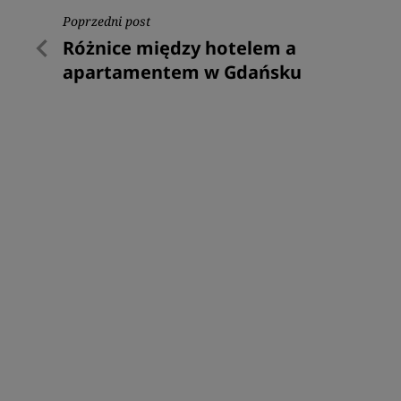
Nawigacja
Poprzedni post
Poprzedni
Różnice między hotelem a
wpisu
post
apartamentem w Gdańsku