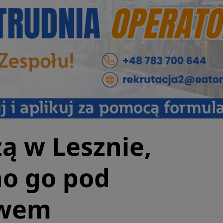
zą w Lesznie,
o go pod
owem