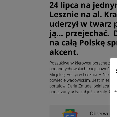
24 lipca na jedny
Lesznie na al. K
uderzył w twarz 
ją… przejechać. 
na całą Polskę s
akcent.
Poszukiwany kierowca porsche zosta
podandrychowskich miejscowości. W 
Miejskiej Policji w Lesznie. – Nie 
powiecie wadowickim. Jest mieszk
portalowi Daria Żmuda, pełniąca ob
Z
podejrzany usłyszał już zarzuty. Gro