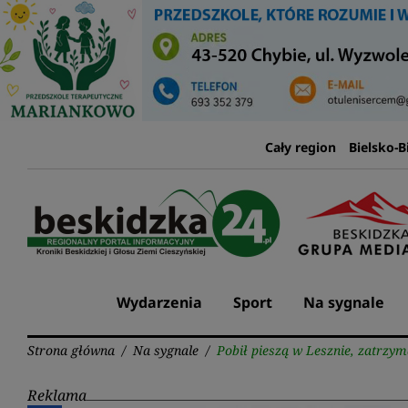
Przejdź
do
treści
Cały region
Bielsko-B
Wydarzenia
Sport
Na sygnale
Strona główna
/
Na sygnale
/
Pobił pieszą w Lesznie, zatrz
Reklama