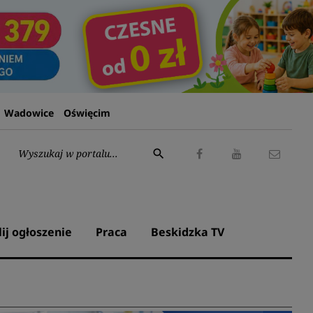
Wadowice
Oświęcim
Wyszukaj:
search
Facebook
Youtube
Kontak
lij ogłoszenie
Praca
Beskidzka TV