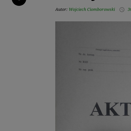
Autor:
Wojciech Ciomborowski
3
access_time