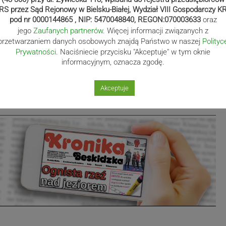
RS przez Sąd Rejonowy w Bielsku-Białej, Wydział VIII Gospodarczy K
pod nr 0000144865 , NIP: 5470048840, REGON:070003633
oraz
jego
Zaufanych partnerów
. Więcej informacji związanych z
 Ciomborowski
przetwarzaniem danych osobowych znajdą Państwo w naszej
Polityc
Prywatności
. Naciśniecie przycisku "Akceptuje" w tym oknie
informacyjnym, oznacza zgodę.
lopolska.beskidzka.pl
Akceptuje