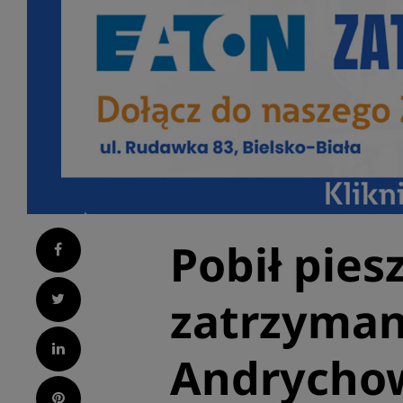
Pobił pies
Facebook
Twitter
zatrzyman
LinkedIn
Andrych
Pinterest