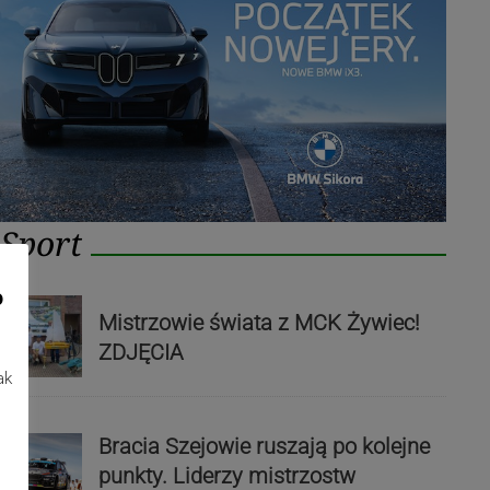
Sport
o
Mistrzowie świata z MCK Żywiec!
ZDJĘCIA
ak
Bracia Szejowie ruszają po kolejne
punkty. Liderzy mistrzostw