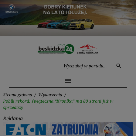
Przejdź
do
treści
Wysz
search
menu
Strona główna
/
Wydarzenia
/
Pobili rekord: świąteczna “Kronika” ma 80 stron! Już w
sprzedaży
Reklama