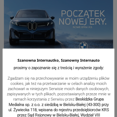
Szanowna Internautko, Szanowny Internauto
Sport
prosimy o zapoznanie się z treścią i wyrażenie zgody:
Zgadzam się na przechowywanie w moim urządzeniu plików
Beniaminek ze spadkowiczem na
cookies, jak też na przetwarzanie w celach analizy moich
zachowań w niniejszym Serwisie moich danych osobowych,
remis. Podbeskidzie – Lechia 2:2 |
zapisywanych w tych plikach, pozostawianych przeze mnie w
ZDJĘCIA
ramach korzystania z Serwisu przez
Beskidzka Grupa
Medialna sp. z o.o. z siedzibą w Bielsku-Białej (43-300) przy
ul. Żywiecka 118, wpisana do rejestru przedsiębiorców KRS
przez Sąd Rejonowy w Bielsku-Białej, Wydział VIII