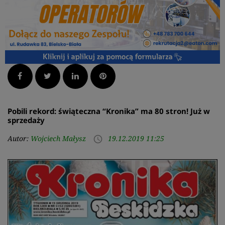
Facebook
Twitter
LinkedIn
Pinterest
Pobili rekord: świąteczna “Kronika” ma 80 stron! Już w
sprzedaży
Autor:
Wojciech Małysz
19.12.2019 11:25
access_time