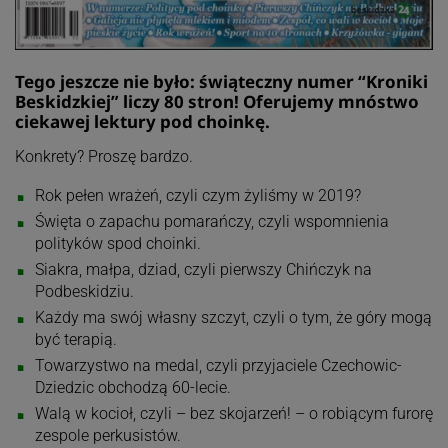
Tego jeszcze nie było: świąteczny numer “Kroniki
Beskidzkiej” liczy 80 stron! Oferujemy mnóstwo
ciekawej lektury pod choinkę.
Konkrety? Proszę bardzo.
Rok pełen wrażeń, czyli czym żyliśmy w 2019?
Święta o zapachu pomarańczy, czyli wspomnienia
polityków spod choinki.
Siakra, małpa, dziad, czyli pierwszy Chińczyk na
Podbeskidziu.
Każdy ma swój własny szczyt, czyli o tym, że góry mogą
być terapią.
Towarzystwo na medal, czyli przyjaciele Czechowic-
Dziedzic obchodzą 60-lecie.
Walą w kocioł, czyli – bez skojarzeń! – o robiącym furorę
zespole perkusistów.