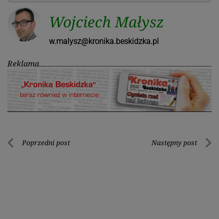
Wojciech Małysz
w.malysz@kronika.beskidzka.pl
Reklama
Nawigacja
Poprzedni post
Następny post
Poprzedni
Nastę
wpisu
post
post