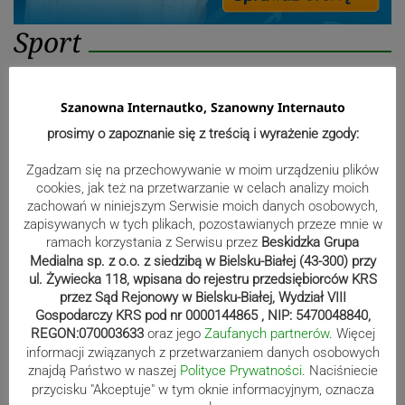
Sport
Mistrzowie świata z MCK Żywiec!
Szanowna Internautko, Szanowny Internauto
ZDJĘCIA
prosimy o zapoznanie się z treścią i wyrażenie zgody:
Zgadzam się na przechowywanie w moim urządzeniu plików
cookies, jak też na przetwarzanie w celach analizy moich
zachowań w niniejszym Serwisie moich danych osobowych,
Bracia Szejowie ruszają po kolejne
zapisywanych w tych plikach, pozostawianych przeze mnie w
punkty. Liderzy mistrzostw
ramach korzystania z Serwisu przez
Beskidzka Grupa
wystartują w Rajdzie Rzeszowskim
Medialna sp. z o.o. z siedzibą w Bielsku-Białej (43-300) przy
ul. Żywiecka 118, wpisana do rejestru przedsiębiorców KRS
przez Sąd Rejonowy w Bielsku-Białej, Wydział VIII
Gospodarczy KRS pod nr 0000144865 , NIP: 5470048840,
REGON:070003633
oraz jego
Zaufanych partnerów
. Więcej
80-lecie Soły Kobiernice. Będzie się
informacji związanych z przetwarzaniem danych osobowych
działo! SZCZEGÓŁOWY PROGRAM
znajdą Państwo w naszej
Polityce Prywatności
. Naciśniecie
przycisku "Akceptuje" w tym oknie informacyjnym, oznacza