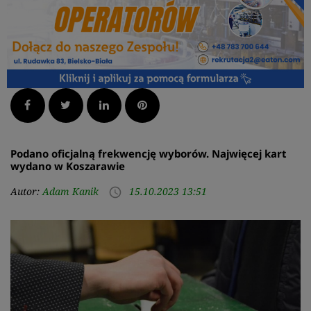
Facebook
Twitter
LinkedIn
Pinterest
Podano oficjalną frekwencję wyborów. Najwięcej kart
wydano w Koszarawie
Autor:
Adam Kanik
15.10.2023 13:51
access_time