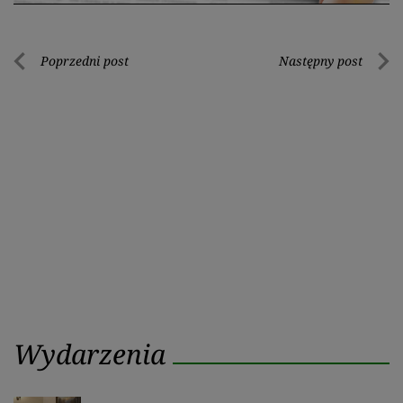
Nawigacja
Poprzedni post
Następny post
Poprzedni
Nastę
wpisu
post
post
Wydarzenia