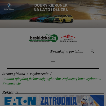
Przejdź
do
treści
Wysz
search
menu
Strona główna
/
Wydarzenia
/
Podano oficjalną frekwencję wyborów. Najwięcej kart wydano w
Koszarawie
Reklama