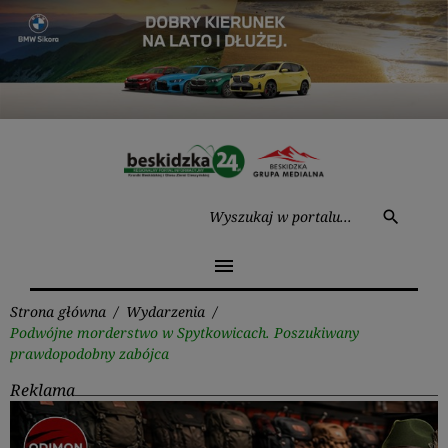
Przejdź
do
treści
Wysz
search
menu
Strona główna
/
Wydarzenia
/
Podwójne morderstwo w Spytkowicach. Poszukiwany
prawdopodobny zabójca
Reklama