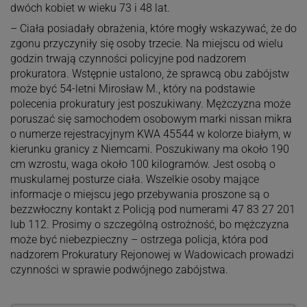
dwóch kobiet w wieku 73 i 48 lat.
– Ciała posiadały obrażenia, które mogły wskazywać, że do
zgonu przyczyniły się osoby trzecie. Na miejscu od wielu
godzin trwają czynności policyjne pod nadzorem
prokuratora. Wstępnie ustalono, że sprawcą obu zabójstw
może być 54-letni Mirosław M., który na podstawie
polecenia prokuratury jest poszukiwany. Mężczyzna może
poruszać się samochodem osobowym marki nissan mikra
o numerze rejestracyjnym KWA 45544 w kolorze białym, w
kierunku granicy z Niemcami. Poszukiwany ma około 190
cm wzrostu, waga około 100 kilogramów. Jest osobą o
muskularnej posturze ciała. Wszelkie osoby mające
informacje o miejscu jego przebywania proszone są o
bezzwłoczny kontakt z Policją pod numerami 47 83 27 201
lub 112. Prosimy o szczególną ostrożność, bo mężczyzna
może być niebezpieczny – ostrzega policja, która pod
nadzorem Prokuratury Rejonowej w Wadowicach prowadzi
czynności w sprawie podwójnego zabójstwa.