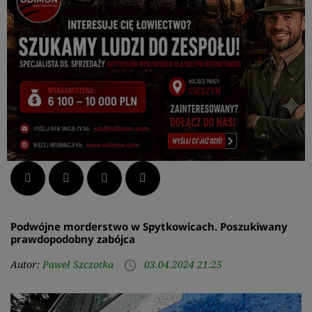
Facebook
Twitter
LinkedIn
Pinterest
Podwójne morderstwo w Spytkowicach. Poszukiwany
prawdopodobny zabójca
Autor:
Paweł Szczotka
03.04.2024 21:25
access_time