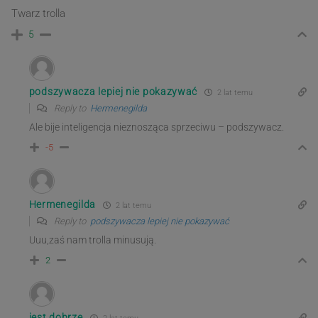
Twarz trolla
5
podszywacza lepiej nie pokazywać
2 lat temu
Reply to
Hermenegilda
Ale bije inteligencja nieznosząca sprzeciwu – podszywacz.
-5
Hermenegilda
2 lat temu
Reply to
podszywacza lepiej nie pokazywać
Uuu,zaś nam trolla minusują.
2
jest dobrze