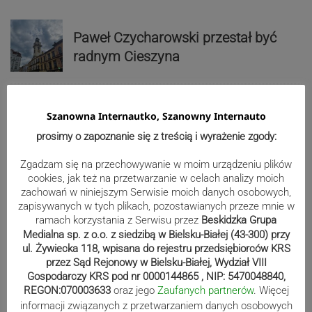
Paweł Czycharowski przestał być
radnym Cieszyna
Blisko 60 tysięcy osób w Polsce
Szanowna Internautko, Szanowny Internauto
pobiera świadczenie Mama 4 plus.
prosimy o zapoznanie się z treścią i wyrażenie zgody:
Najwięcej w województwie śląskim
Zgadzam się na przechowywanie w moim urządzeniu plików
cookies, jak też na przetwarzanie w celach analizy moich
zachowań w niniejszym Serwisie moich danych osobowych,
Reklama
zapisywanych w tych plikach, pozostawianych przeze mnie w
ramach korzystania z Serwisu przez
Beskidzka Grupa
Medialna sp. z o.o. z siedzibą w Bielsku-Białej (43-300) przy
ul. Żywiecka 118, wpisana do rejestru przedsiębiorców KRS
przez Sąd Rejonowy w Bielsku-Białej, Wydział VIII
Gospodarczy KRS pod nr 0000144865 , NIP: 5470048840,
REGON:070003633
oraz jego
Zaufanych partnerów
. Więcej
informacji związanych z przetwarzaniem danych osobowych