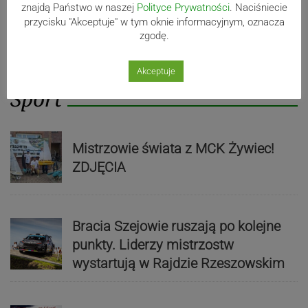
znajdą Państwo w naszej
Polityce Prywatności
. Naciśniecie
przycisku "Akceptuje" w tym oknie informacyjnym, oznacza
zgodę.
Akceptuje
Sport
Mistrzowie świata z MCK Żywiec!
ZDJĘCIA
Bracia Szejowie ruszają po kolejne
punkty. Liderzy mistrzostw
wystartują w Rajdzie Rzeszowskim