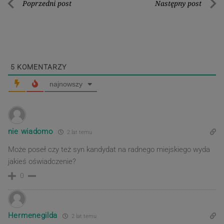
Nawigacja
Poprzedni post
Następny post
Poprzedni
Nastę
wpisu
post
post
5
KOMENTARZY
najnowszy
nie wiadomo
2 lat temu
Może poseł czy też syn kandydat na radnego miejskiego wyda
jakieś oświadczenie?
0
Hermenegilda
2 lat temu