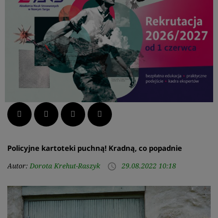
Facebook
Twitter
LinkedIn
Pinterest
Policyjne kartoteki puchną! Kradną, co popadnie
Autor:
Dorota Krehut-Raszyk
29.08.2022 10:18
access_time