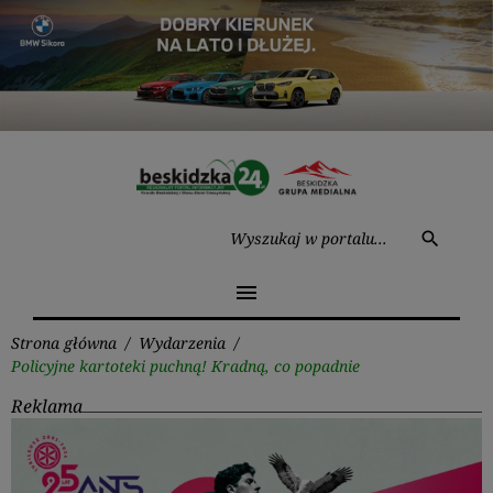
Przejdź
do
treści
Wysz
search
menu
Strona główna
/
Wydarzenia
/
Policyjne kartoteki puchną! Kradną, co popadnie
Reklama