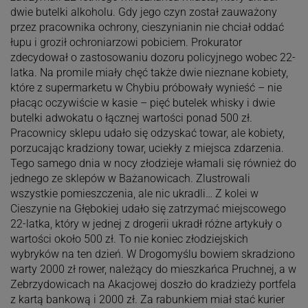
dwie butelki alkoholu. Gdy jego czyn został zauważony
przez pracownika ochrony, cieszynianin nie chciał oddać
łupu i groził ochroniarzowi pobiciem. Prokurator
zdecydował o zastosowaniu dozoru policyjnego wobec 22-
latka. Na promile miały chęć także dwie nieznane kobiety,
które z supermarketu w Chybiu próbowały wynieść – nie
płacąc oczywiście w kasie – pięć butelek whisky i dwie
butelki adwokatu o łącznej wartości ponad 500 zł.
Pracownicy sklepu udało się odzyskać towar, ale kobiety,
porzucając kradziony towar, uciekły z miejsca zdarzenia.
Tego samego dnia w nocy złodzieje włamali się również do
jednego ze sklepów w Bażanowicach. Zlustrowali
wszystkie pomieszczenia, ale nic ukradli… Z kolei w
Cieszynie na Głębokiej udało się zatrzymać miejscowego
22-latka, który w jednej z drogerii ukradł różne artykuły o
wartości około 500 zł. To nie koniec złodziejskich
wybryków na ten dzień. W Drogomyślu bowiem skradziono
warty 2000 zł rower, należący do mieszkańca Pruchnej, a w
Zebrzydowicach na Akacjowej doszło do kradzieży portfela
z kartą bankową i 2000 zł. Za rabunkiem miał stać kurier