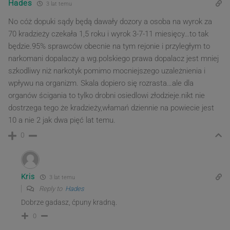
Hades
3 lat temu
No cóż dopuki sądy będą dawały dozory a osoba na wyrok za
70 kradzieży czekała 1,5 roku i wyrok 3-7-11 miesięcy…to tak
będzie.95% sprawców obecnie na tym rejonie i przyległym to
narkomani dopalaczy a wg.polskiego prawa dopalacz jest mniej
szkodliwy niż narkotyk pomimo mocniejszego uzależnienia i
wpływu na organizm. Skala dopiero się rozrasta…ale dla
organów ścigania to tylko drobni osiedlowi złodzieje.nikt nie
dostrzega tego że kradzieży,włamań dziennie na powiecie jest
10 a nie 2 jak dwa pięć lat temu.
0
Kris
3 lat temu
Reply to
Hades
Dobrze gadasz, ćpuny kradną.
0