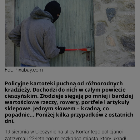
Fot. Pixabay.com
Policyjne kartoteki puchną od różnorodnych
kradzieży. Dochodzi do nich w całym powiecie
cieszyńskim. Złodzieje sięgają po mniej i bardziej
wartościowe rzeczy, rowery, portfele i artykuły
sklepowe. Jednym słowem – kradną, co
popadnie… Poniżej kilka przypadków z ostatnich
dni.
19 sierpnia w Cieszynie na ulicy Korfantego policjanci
zatrzymali 22-letniego mieszkańca miasta, który ukradł