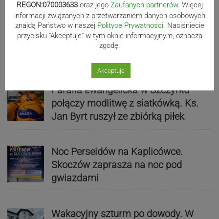
REGON:070003633
oraz jego
Zaufanych partnerów
. Więcej
informacji związanych z przetwarzaniem danych osobowych
znajdą Państwo w naszej
Polityce Prywatności
. Naciśniecie
przycisku "Akceptuje" w tym oknie informacyjnym, oznacza
zgodę.
Wydarzenia
Akceptuje
Parafia ewangelicka w Szczyrku
połączy modlitwę z siatkówką. Ks.
Jan Byrt ruszył ze zbiórką piłek
Noc Perseidów na Kaplicówce.
Skoczów zaprasza na noc pod
gwiazdami
Wakacyjny szturm po dowody. W