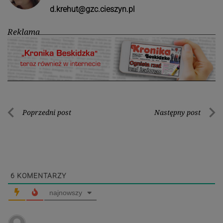
d.krehut@gzc.cieszyn.pl
Reklama
Nawigacja
Poprzedni post
Następny post
Poprzedni
Nastę
wpisu
post
post
6
KOMENTARZY
najnowszy