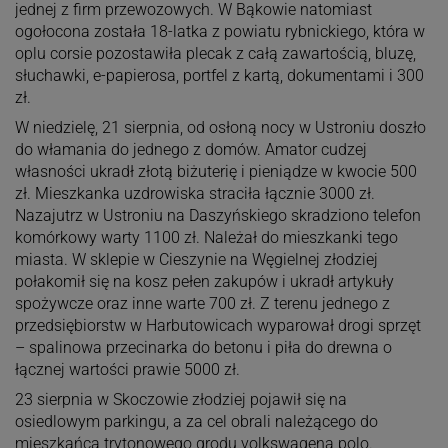
jednej z firm przewozowych. W Bąkowie natomiast
ogołocona została 18-latka z powiatu rybnickiego, która w
oplu corsie pozostawiła plecak z całą zawartością, bluzę,
słuchawki, e-papierosa, portfel z kartą, dokumentami i 300
zł.
W niedzielę, 21 sierpnia, od osłoną nocy w Ustroniu doszło
do włamania do jednego z domów. Amator cudzej
własności ukradł złotą biżuterię i pieniądze w kwocie 500
zł. Mieszkanka uzdrowiska straciła łącznie 3000 zł.
Nazajutrz w Ustroniu na Daszyńskiego skradziono telefon
komórkowy warty 1100 zł. Należał do mieszkanki tego
miasta. W sklepie w Cieszynie na Węgielnej złodziej
połakomił się na kosz pełen zakupów i ukradł artykuły
spożywcze oraz inne warte 700 zł. Z terenu jednego z
przedsiębiorstw w Harbutowicach wyparował drogi sprzęt
– spalinowa przecinarka do betonu i piła do drewna o
łącznej wartości prawie 5000 zł.
23 sierpnia w Skoczowie złodziej pojawił się na
osiedlowym parkingu, a za cel obrali należącego do
mieszkańca trytonowego grodu volkswagena polo.