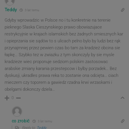
Teddy
3 lat temu
Gdyby wprowadzic w Polsce no i tu konkretnie na terenie
pieknego Slaska Cieszynskiego prawo obowiazujace
restrykcyjnie w krajach islamskich bez żadnych smiesznych kar
i opieprzania sie sądów to s ulicach pelno bylo by ludzi bez rąk
przynajmniej przez pewien czas bo tam za kradzież obcina sie
łapkę… Szybko tez w zwiazku z tym skonczyly by sie mysle
kradzieze wiec proponuje sedziom polskim zastosowac
arabskie zmiany karania przestepcow i bylby porzadek… Bez
dyskusji, ukradles prawa reka to zostanie ona odcięta… ciach
mieczem czy toporem a gawiedz rzadna krwi wrzaskami i
obelgami dokonczy dziela…
0
co zrobić
3 lat temu
Reply to
Teddy