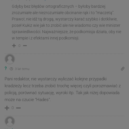
Gdyby bez błędów ortograficznych – byłoby bardziej
zrozumiałe ale niezrozumiałe obcinanie rąk i to “maczetą”.
Prawo!, nie idź tą drogą, wystarczy karać szybko i dotkliwie,
poseł Kukiz wie jak to zrobić ale nie wiadomo czy wie minister
sprawiedliwości. Najważniejsze, że podkomisja działa, oby nie
w tempie i z efektami innej podkomisji.
0
?
3 lat temu
Pani redaktor, nie wystarczy wyliczać kolejne przypadki
kradzieży lecz trzeba zrobić trochę więcej czyli porozmawiać z
policją, porównać sytuację, wyroki itp. Tak jak niżej dopowiada
może na czucie “Hades”.
0