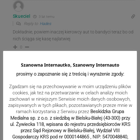
Skueciel
3 lat temu
Reply to
Hades
Dokładnie, powiem inaczej kierowcy aut to bandyci teraz bo od
nich ściąga się kasę najlatwiej
0
Szanowna Internautko, Szanowny Internauto
prosimy o zapoznanie się z treścią i wyrażenie zgody:
Zgadzam się na przechowywanie w moim urządzeniu plików
cookies, jak też na przetwarzanie w celach analizy moich
zachowań w niniejszym Serwisie moich danych osobowych,
zapisywanych w tych plikach, pozostawianych przeze mnie w
ramach korzystania z Serwisu przez
Beskidzka Grupa
Medialna sp. z o.o. z siedzibą w Bielsku-Białej (43-300) przy
ul. Żywiecka 118, wpisana do rejestru przedsiębiorców KRS
przez Sąd Rejonowy w Bielsku-Białej, Wydział VIII
Gospodarczy KRS pod nr 0000144865 , NIP: 5470048840,