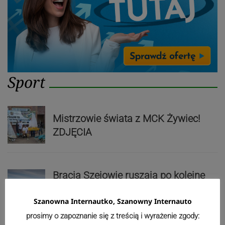
Sport
Mistrzowie świata z MCK Żywiec!
ZDJĘCIA
Bracia Szejowie ruszają po kolejne
punkty. Liderzy mistrzostw
wystartują w Rajdzie Rzeszowskim
Szanowna Internautko, Szanowny Internauto
prosimy o zapoznanie się z treścią i wyrażenie zgody: