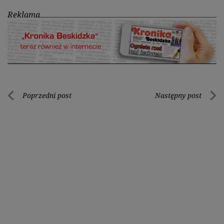
Reklama
Nawigacja
Poprzedni post
Następny post
Poprzedni
Nastę
wpisu
post
post