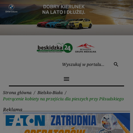
Przejdź
do
treści
Wysz
search
menu
Strona główna
/
Bielsko-Biała
/
Potrącenie kobiety na przejściu dla pieszych przy Piłsudskiego
Reklama