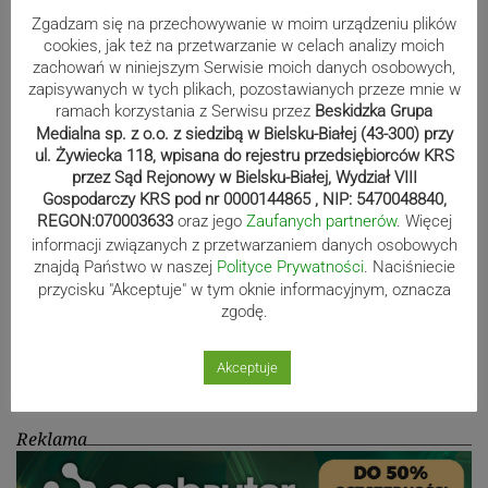
Zgadzam się na przechowywanie w moim urządzeniu plików
80-lecie Soły Kobiernice. Będzie się
cookies, jak też na przetwarzanie w celach analizy moich
zachowań w niniejszym Serwisie moich danych osobowych,
działo! SZCZEGÓŁOWY PROGRAM
zapisywanych w tych plikach, pozostawianych przeze mnie w
ramach korzystania z Serwisu przez
Beskidzka Grupa
Medialna sp. z o.o. z siedzibą w Bielsku-Białej (43-300) przy
ul. Żywiecka 118, wpisana do rejestru przedsiębiorców KRS
Kaniów stolicą europejskiego kajak
przez Sąd Rejonowy w Bielsku-Białej, Wydział VIII
polo. Kilkadziesiąt drużyn z całej
Gospodarczy KRS pod nr 0000144865 , NIP: 5470048840,
REGON:070003633
oraz jego
Zaufanych partnerów
. Więcej
Europy rywalizowało przez trzy dni
informacji związanych z przetwarzaniem danych osobowych
znajdą Państwo w naszej
Polityce Prywatności
. Naciśniecie
przycisku "Akceptuje" w tym oknie informacyjnym, oznacza
Nakamura z dubletem w Wiśle.
zgodę.
Dyskwalifikacja Waszka zmieniła
klasyfikację Polaków
Akceptuje
Reklama