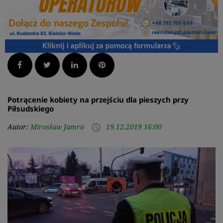
Facebook
Twitter
LinkedIn
Pinterest
Potrącenie kobiety na przejściu dla pieszych przy
Piłsudskiego
Autor:
Mirosław Jamro
19.12.2019 16:00
access_time