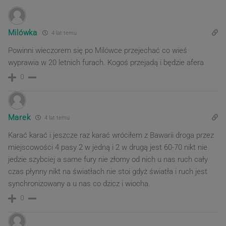
Milówka
4 lat temu
Powinni wieczorem się po Milówce przejechać co wieś
wyprawia w 20 letnich furach. Kogoś przejadą i będzie afera
0
Marek
4 lat temu
Karać karać i jeszcze raz karać wróciłem z Bawarii droga przez
miejscowości 4 pasy 2 w jedną i 2 w drugą jest 60-70 nikt nie
jedzie szybciej a same fury nie złomy od nich u nas ruch cały
czas płynny nikt na światłach nie stoi gdyż światła i ruch jest
synchronizowany a u nas co dzicz i wiocha.
0