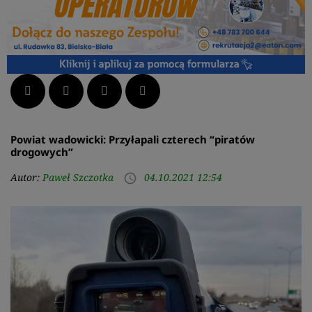
Facebook
Twitter
LinkedIn
Pinterest
Powiat wadowicki: Przyłapali czterech “piratów
drogowych”
Autor:
Paweł Szczotka
04.10.2021 12:54
access_time