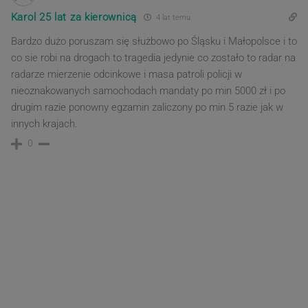
Karol 25 lat za kierownicą
4 lat temu
Bardzo dużo poruszam się służbowo po Śląsku i Małopolsce i to
co sie robi na drogach to tragedia jedynie co zostało to radar na
radarze mierzenie odcinkowe i masa patroli policji w
nieoznakowanych samochodach mandaty po min 5000 zł i po
drugim razie ponowny egzamin zaliczony po min 5 razie jak w
innych krajach.
0