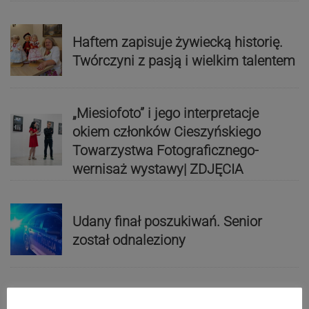
Haftem zapisuje żywiecką historię.
Twórczyni z pasją i wielkim talentem
„Miesiofoto” i jego interpretacje
okiem członków Cieszyńskiego
Towarzystwa Fotograficznego-
wernisaż wystawy| ZDJĘCIA
Udany finał poszukiwań. Senior
został odnaleziony
Reklama