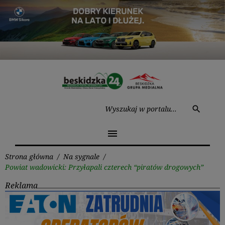
Przejdź
do
treści
Wysz
search
menu
Strona główna
/
Na sygnale
/
Powiat wadowicki: Przyłapali czterech “piratów drogowych”
Reklama