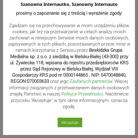
Szanowna Internautko, Szanowny Internauto
prosimy o zapoznanie się z treścią i wyrażenie zgody:
Zgadzam się na przechowywanie w moim urządzeniu plików
cookies, jak też na przetwarzanie w celach analizy moich
zachowań w niniejszym Serwisie moich danych osobowych,
zapisywanych w tych plikach, pozostawianych przeze mnie w
ramach korzystania z Serwisu przez
Beskidzka Grupa
Medialna sp. z o.o. z siedzibą w Bielsku-Białej (43-300) przy
ul. Żywiecka 118, wpisana do rejestru przedsiębiorców KRS
przez Sąd Rejonowy w Bielsku-Białej, Wydział VIII
Gospodarczy KRS pod nr 0000144865 , NIP: 5470048840,
REGON:070003633
oraz jego
Zaufanych partnerów
. Więcej
Sport
informacji związanych z przetwarzaniem danych osobowych
znajdą Państwo w naszej
Polityce Prywatności
. Naciśniecie
przycisku "Akceptuje" w tym oknie informacyjnym, oznacza
zgodę.
Mistrzowie świata z MCK Żywiec!
ZDJĘCIA
Akceptuje