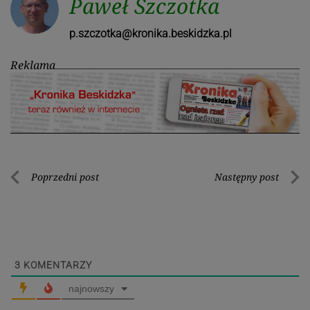
Paweł Szczotka
p.szczotka@kronika.beskidzka.pl
Reklama
Nawigacja
Poprzedni post
Następny post
Poprzedni
Nastę
wpisu
post
post
3
KOMENTARZY
najnowszy