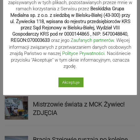
Sport
zapisywanych w tych plikach, pozostawianych przeze mnie w
ramach korzystania z Serwisu przez
Beskidzka Grupa
Medialna sp. z o.o. z siedzibą w Bielsku-Białej (43-300) przy
Beniaminek ze spadkowiczem na
ul. Żywiecka 118, wpisana do rejestru przedsiębiorców KRS
przez Sąd Rejonowy w Bielsku-Białej, Wydział VIII
remis. Podbeskidzie – Lechia 2:2 |
Gospodarczy KRS pod nr 0000144865 , NIP: 5470048840,
ZDJĘCIA
REGON:070003633
oraz jego
Zaufanych partnerów
. Więcej
informacji związanych z przetwarzaniem danych osobowych
znajdą Państwo w naszej
Polityce Prywatności
. Naciśniecie
przycisku "Akceptuje" w tym oknie informacyjnym, oznacza
Biało-zieloni nadal niepokonani.
zgodę.
Rekord – Stal 3:1 | ZDJĘCIA
Akceptuje
Mistrzowie świata z MCK Żywiec!
ZDJĘCIA
Bracia Szejowie ruszają po kolejne