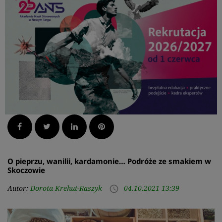
Facebook
Twitter
LinkedIn
Pinterest
O pieprzu, wanilii, kardamonie… Podróże ze smakiem w
Skoczowie
Autor:
Dorota Krehut-Raszyk
04.10.2021 13:39
access_time