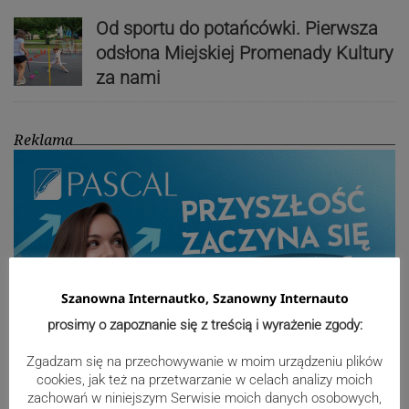
Od sportu do potańcówki. Pierwsza
odsłona Miejskiej Promenady Kultury
za nami
Reklama
Szanowna Internautko, Szanowny Internauto
prosimy o zapoznanie się z treścią i wyrażenie zgody:
Zgadzam się na przechowywanie w moim urządzeniu plików
cookies, jak też na przetwarzanie w celach analizy moich
zachowań w niniejszym Serwisie moich danych osobowych,