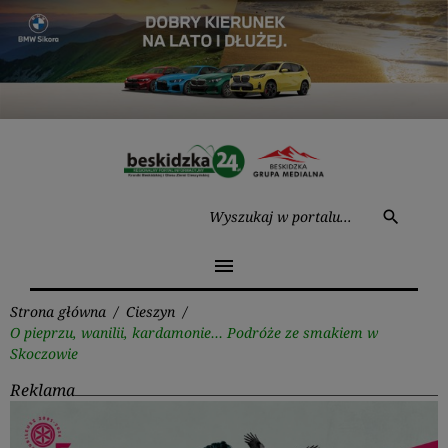
Przejdź
do
treści
Wysz
search
menu
Strona główna
/
Cieszyn
/
O pieprzu, wanilii, kardamonie… Podróże ze smakiem w
Skoczowie
Reklama