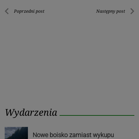
Nawigacja
Poprzedni post
Następny post
Poprzedni
Nastę
wpisu
post
post
Wydarzenia
Nowe boisko zamiast wykupu