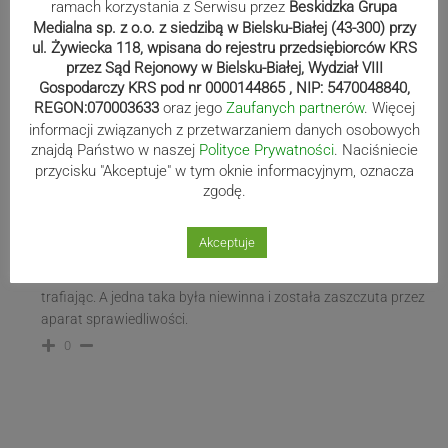
ramach korzystania z Serwisu przez
Beskidzka Grupa
howgh
2 lat temu
Medialna sp. z o.o. z siedzibą w Bielsku-Białej (43-300) przy
Reply to
Tadeusz
ul. Żywiecka 118, wpisana do rejestru przedsiębiorców KRS
przez Sąd Rejonowy w Bielsku-Białej, Wydział VIII
Zrobiłeś łuk aby zrozumieć huk i najpewniej chodzi o Indian co
Gospodarczy KRS pod nr 0000144865 , NIP: 5470048840,
to niektórzy mieli broń palną i też palnęli coś nieraz
REGON:070003633
oraz jego
Zaufanych partnerów
. Więcej
niezrozumiale.
informacji związanych z przetwarzaniem danych osobowych
0
znajdą Państwo w naszej
Polityce Prywatności
. Naciśniecie
przycisku "Akceptuje" w tym oknie informacyjnym, oznacza
zgodę.
Tadeusz
2 lat temu
Akceptuje
Reply to
howgh
Tak palnęli, że jeden taki strzelił sobie trzy razy w brzuch, raz nie
trafiając. A jedna taka była niewinna i została zaszczuta przez
aparat sprawiedliwości.
0