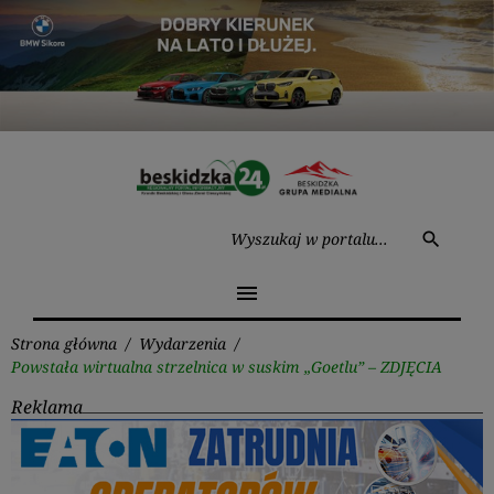
Przejdź
do
treści
Wysz
search
menu
Strona główna
/
Wydarzenia
/
Powstała wirtualna strzelnica w suskim „Goetlu” – ZDJĘCIA
Reklama