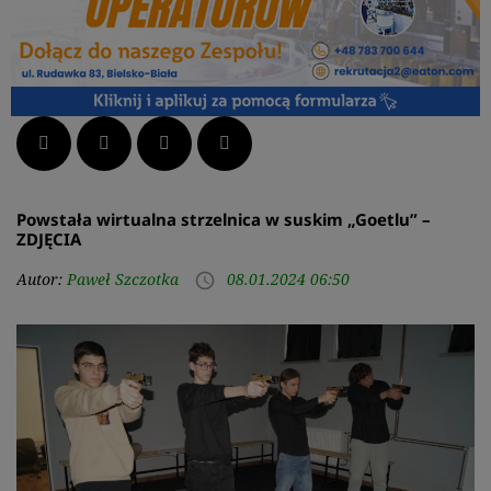
Facebook
Twitter
LinkedIn
Pinterest
Powstała wirtualna strzelnica w suskim „Goetlu” –
ZDJĘCIA
Autor:
Paweł Szczotka
08.01.2024 06:50
access_time