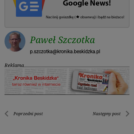
Paweł Szczotka
p.szczotka@kronika.beskidzka.pl
Reklama
Nawigacja
Poprzedni post
Następny post
Poprzedni
Nastę
wpisu
post
post