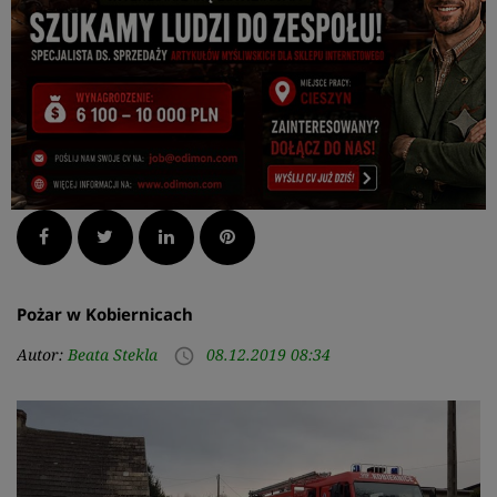
Facebook
Twitter
LinkedIn
Pinterest
Pożar w Kobiernicach
Autor:
Beata Stekla
08.12.2019 08:34
access_time