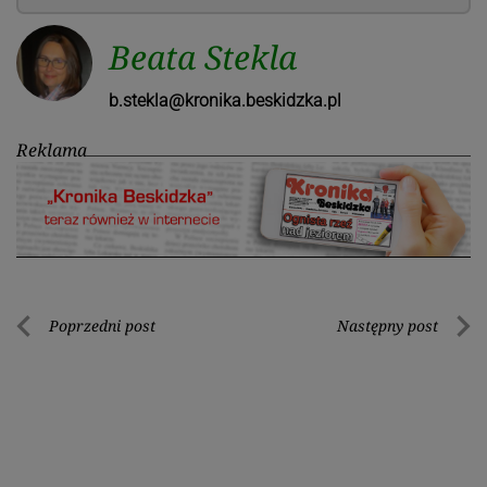
Beata Stekla
b.stekla@kronika.beskidzka.pl
Reklama
Nawigacja
Poprzedni post
Następny post
Poprzedni
Nastę
wpisu
post
post