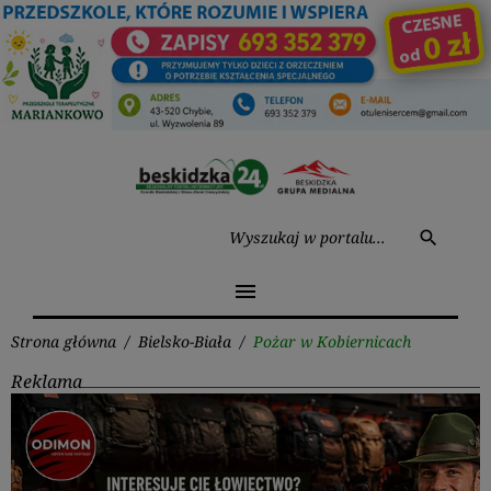
Przejdź
do
treści
Wysz
search
menu
Strona główna
/
Bielsko-Biała
/
Pożar w Kobiernicach
Reklama