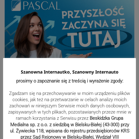
Szanowna Internautko, Szanowny Internauto
Sport
prosimy o zapoznanie się z treścią i wyrażenie zgody:
Zgadzam się na przechowywanie w moim urządzeniu plików
cookies, jak też na przetwarzanie w celach analizy moich
zachowań w niniejszym Serwisie moich danych osobowych,
Mistrzowie świata z MCK Żywiec!
zapisywanych w tych plikach, pozostawianych przeze mnie w
ZDJĘCIA
ramach korzystania z Serwisu przez
Beskidzka Grupa
Medialna sp. z o.o. z siedzibą w Bielsku-Białej (43-300) przy
ul. Żywiecka 118, wpisana do rejestru przedsiębiorców KRS
przez Sąd Rejonowy w Bielsku-Białej, Wydział VIII