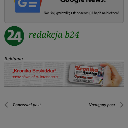
redakcja b24
Reklama
Nawigacja
Poprzedni post
Następny post
Poprzedni
Nastę
wpisu
post
post