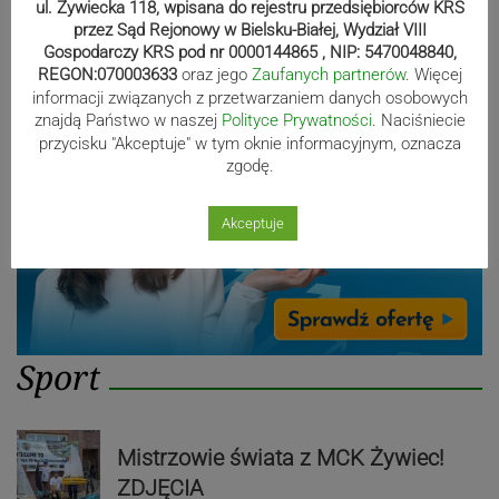
ul. Żywiecka 118, wpisana do rejestru przedsiębiorców KRS
przez Sąd Rejonowy w Bielsku-Białej, Wydział VIII
Reklama
Gospodarczy KRS pod nr 0000144865 , NIP: 5470048840,
REGON:070003633
oraz jego
Zaufanych partnerów
. Więcej
informacji związanych z przetwarzaniem danych osobowych
znajdą Państwo w naszej
Polityce Prywatności
. Naciśniecie
przycisku "Akceptuje" w tym oknie informacyjnym, oznacza
zgodę.
Akceptuje
Sport
Mistrzowie świata z MCK Żywiec!
ZDJĘCIA