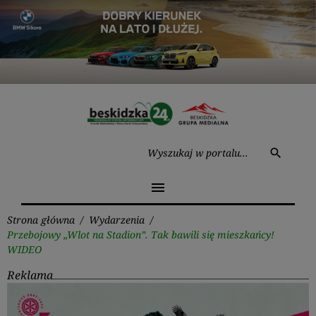
Przejdź
do
treści
Wysz
search
menu
Strona główna
/
Wydarzenia
/
Przebojowy „Wlot na Stadion”. Tak bawili się mieszkańcy!
WIDEO
Reklama