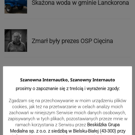
Skażona woda w gminie Lanckorona
Zmarł były prezes OSP Cięcina
Zbieg okoliczności w dwóch
spółkach. Premier prosił, by nie było
Szanowna Internautko, Szanowny Internauto
tu polityki, bo to budzi podejrzenia
prosimy o zapoznanie się z treścią i wyrażenie zgody:
Zgadzam się na przechowywanie w moim urządzeniu plików
cookies, jak też na przetwarzanie w celach analizy moich
Po kontroli zamknęli plac zabaw w
zachowań w niniejszym Serwisie moich danych osobowych,
zapisywanych w tych plikach, pozostawianych przeze mnie w
Toporzysku
ramach korzystania z Serwisu przez
Beskidzka Grupa
Medialna sp. z o.o. z siedzibą w Bielsku-Białej (43-300) przy