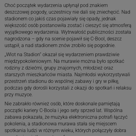
Choć początek wydarzenia upłynął pod znakiem
deszczowej pogody, uczestnicy nie dali się zniechęcić. Nad
stadionem co jakiś czas pojawiały się opady, jednak
większość osób postanowiła zostać i cieszyć się atmosferą
wyjątkowego wydarzenia. Wytrwałość publiczności została
nagrodzona – gdy na scenie pojawił się C-Bool, deszcz
ustąpił, a nad stadionem znów zrobiło się pogodnie.
„Wlot na Stadion” okazał się wydarzeniem prawdziwie
międzypokoleniowym. Na murawie można było spotkać
rodziny z dziećmi, grupy znajomych, młodzież oraz
starszych mieszkańców miasta. Najmłodsi wykorzystywali
przestrzeń stadionu do wspólnej zabawy i gry w piłkę,
podczas gdy dorośli korzystali z okazji do spotkań i relaksu
przy muzyce.
Nie zabrakło również osób, które doskonale pamiętają
początki kariery C-Boola i jego sety sprzed lat. Wspólna
zabawa pokazała, że muzyka elektroniczna potrafi łączyć
pokolenia, a stadionowa murawa stała się miejscem
spotkania ludzi w różnym wieku, których połączyły dobra