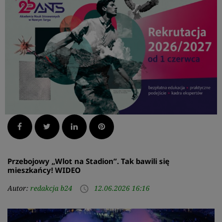
Facebook
Twitter
LinkedIn
Pinterest
Przebojowy „Wlot na Stadion”. Tak bawili się
mieszkańcy! WIDEO
Autor:
redakcja b24
12.06.2026 16:16
access_time