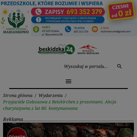
Przejdź
do
treści
Wysz
search
menu
Strona główna
/
Wydarzenia
/
Przyjaciele Goleszowa z Reiskirchen z prezentami. Akcja
charytatywna z lat 80. kontynuowana
Reklama