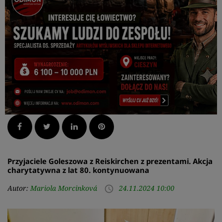
Facebook
Twitter
LinkedIn
Pinterest
Przyjaciele Goleszowa z Reiskirchen z prezentami. Akcja
charytatywna z lat 80. kontynuowana
Autor:
Mariola Morcinková
24.11.2024 10:00
access_time