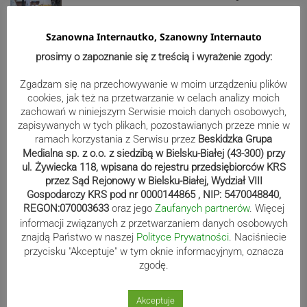
ZDJĘCIA
Szanowna Internautko, Szanowny Internauto
prosimy o zapoznanie się z treścią i wyrażenie zgody:
Bracia Szejowie ruszają po kolejne
Zgadzam się na przechowywanie w moim urządzeniu plików
punkty. Liderzy mistrzostw
cookies, jak też na przetwarzanie w celach analizy moich
wystartują w Rajdzie Rzeszowskim
zachowań w niniejszym Serwisie moich danych osobowych,
zapisywanych w tych plikach, pozostawianych przeze mnie w
ramach korzystania z Serwisu przez
Beskidzka Grupa
Medialna sp. z o.o. z siedzibą w Bielsku-Białej (43-300) przy
80-lecie Soły Kobiernice. Będzie się
ul. Żywiecka 118, wpisana do rejestru przedsiębiorców KRS
przez Sąd Rejonowy w Bielsku-Białej, Wydział VIII
działo! SZCZEGÓŁOWY PROGRAM
Gospodarczy KRS pod nr 0000144865 , NIP: 5470048840,
REGON:070003633
oraz jego
Zaufanych partnerów
. Więcej
informacji związanych z przetwarzaniem danych osobowych
znajdą Państwo w naszej
Polityce Prywatności
. Naciśniecie
Kaniów stolicą europejskiego kajak
przycisku "Akceptuje" w tym oknie informacyjnym, oznacza
polo. Kilkadziesiąt drużyn z całej
zgodę.
Europy rywalizowało przez trzy dni
Akceptuje