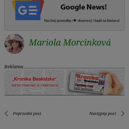
Mariola Morcinková
Reklama
Nawigacja
Poprzedni post
Następny post
Poprzedni
Nastę
wpisu
post
post