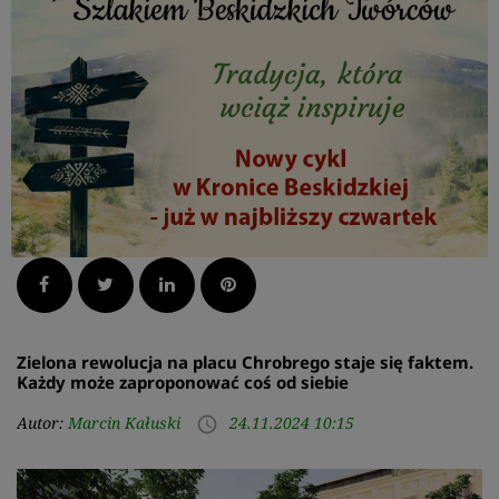
Facebook
Twitter
LinkedIn
Pinterest
Zielona rewolucja na placu Chrobrego staje się faktem.
Każdy może zaproponować coś od siebie
Autor:
Marcin Kałuski
24.11.2024 10:15
access_time