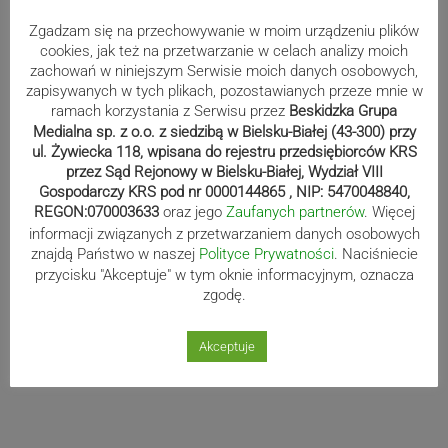
m.kaluski@kronika.beskidzka.pl
Zgadzam się na przechowywanie w moim urządzeniu plików
Reklama
cookies, jak też na przetwarzanie w celach analizy moich
zachowań w niniejszym Serwisie moich danych osobowych,
zapisywanych w tych plikach, pozostawianych przeze mnie w
ramach korzystania z Serwisu przez
Beskidzka Grupa
Medialna sp. z o.o. z siedzibą w Bielsku-Białej (43-300) przy
ul. Żywiecka 118, wpisana do rejestru przedsiębiorców KRS
przez Sąd Rejonowy w Bielsku-Białej, Wydział VIII
Gospodarczy KRS pod nr 0000144865 , NIP: 5470048840,
Nawigacja
Poprzedni post
Następny post
REGON:070003633
oraz jego
Zaufanych partnerów
. Więcej
Poprzedni
Nastę
informacji związanych z przetwarzaniem danych osobowych
wpisu
znajdą Państwo w naszej
Polityce Prywatności
. Naciśniecie
post
post
przycisku "Akceptuje" w tym oknie informacyjnym, oznacza
zgodę.
Akceptuje