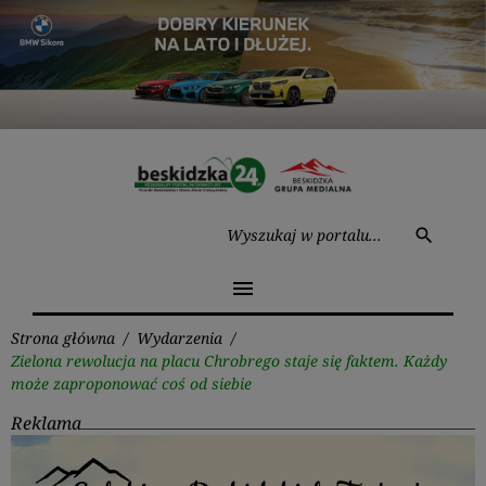
Przejdź
do
treści
Wysz
search
menu
Strona główna
/
Wydarzenia
/
Zielona rewolucja na placu Chrobrego staje się faktem. Każdy
może zaproponować coś od siebie
Reklama