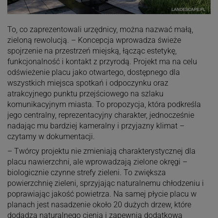
To, co zaprezentowali urzędnicy, można nazwać małą,
zieloną rewolucją. – Koncepcja wprowadza świeże
spojrzenie na przestrzeń miejską, łącząc estetykę,
funkcjonalność i kontakt z przyrodą. Projekt ma na celu
odświeżenie placu jako otwartego, dostępnego dla
wszystkich miejsca spotkań i odpoczynku oraz
atrakcyjnego punktu przejściowego na szlaku
komunikacyjnym miasta. To propozycja, która podkreśla
jego centralny, reprezentacyjny charakter, jednocześnie
nadając mu bardziej kameralny i przyjazny klimat –
czytamy w dokumentacji.
– Twórcy projektu nie zmieniają charakterystycznej dla
placu nawierzchni, ale wprowadzają zielone okręgi –
biologicznie czynne strefy zieleni. To zwiększa
powierzchnię zieleni, sprzyjając naturalnemu chłodzeniu i
poprawiając jakość powietrza. Na samej płycie placu w
planach jest nasadzenie około 20 dużych drzew, które
dodadzą naturalnego cienia i zapewnią dodatkową