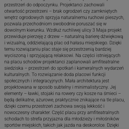
przestrzeń do odpoczynku. Projektanci zachowali
otwartość przestrzeni – brak ogrodzeń czy zamkniętych
wnętrz ogrodowych sprzyja naturalnemu ruchowi pieszych,
pozwala przechodniom swobodnie poruszać się w
dowolnym kierunku. Wzdłuż ruchliwej ulicy 3 Maja projekt
przewiduje pierzeję z drzew – naturalną barierę dźwiękową
i wizualną, oddzielającą plac od hałasu miejskiego. Dzięki
temu rozwiązaniu plac staje się przestrzenią bardziej
wyciszoną i sprzyjającą relaksowi. Na części istniejących
na placu schodów projektanci zaplanowali amfiteatralne
siedziska – przestrzeń do spotkań i kameralnych wydarzeń
kulturalnych. To rozwiązanie doda placowi funkcji
społecznych i integracyjnych. Mała architektura jest
projektowana w sposób subtelny i minimalistyczny. Jej
elementy – ławki, stojaki na rowery czy kosze na śmieci –
będą delikatne, ażurowe, praktycznie znikające na tle placu,
dzięki czemu przestrzeń zachowa swoją lekkość i
nowoczesny charakter. Część placu przy amfiteatralnych
schodach to strefa przyjazna dla młodzieży i miłośników
sportów miejskich, takich jak jazda na deskorolce. Dzięki