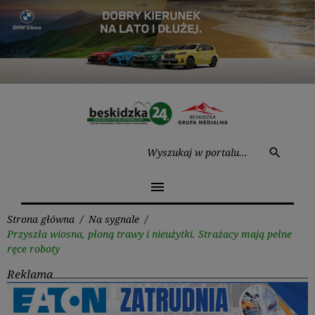
Przejdź
do
treści
Wysz
search
menu
Strona główna
/
Na sygnale
/
Przyszła wiosna, płoną trawy i nieużytki. Strażacy mają pełne
ręce roboty
Reklama