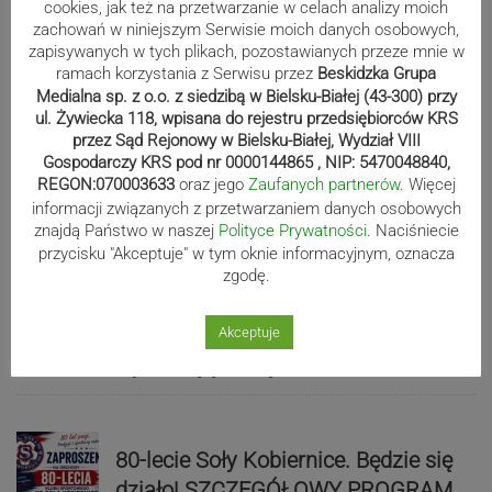
cookies, jak też na przetwarzanie w celach analizy moich
zachowań w niniejszym Serwisie moich danych osobowych,
zapisywanych w tych plikach, pozostawianych przeze mnie w
ramach korzystania z Serwisu przez
Beskidzka Grupa
Sport
Medialna sp. z o.o. z siedzibą w Bielsku-Białej (43-300) przy
ul. Żywiecka 118, wpisana do rejestru przedsiębiorców KRS
przez Sąd Rejonowy w Bielsku-Białej, Wydział VIII
Gospodarczy KRS pod nr 0000144865 , NIP: 5470048840,
Mistrzowie świata z MCK Żywiec!
REGON:070003633
oraz jego
Zaufanych partnerów
. Więcej
informacji związanych z przetwarzaniem danych osobowych
ZDJĘCIA
znajdą Państwo w naszej
Polityce Prywatności
. Naciśniecie
przycisku "Akceptuje" w tym oknie informacyjnym, oznacza
zgodę.
Bracia Szejowie ruszają po kolejne
punkty. Liderzy mistrzostw
Akceptuje
wystartują w Rajdzie Rzeszowskim
80-lecie Soły Kobiernice. Będzie się
działo! SZCZEGÓŁOWY PROGRAM