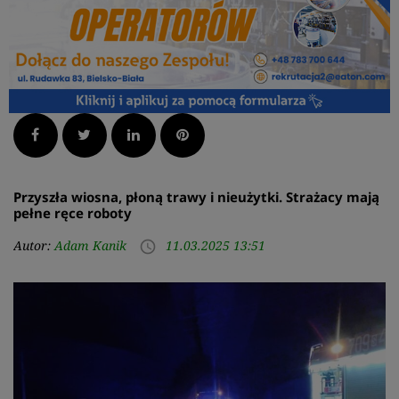
Facebook
Twitter
LinkedIn
Pinterest
Przyszła wiosna, płoną trawy i nieużytki. Strażacy mają
pełne ręce roboty
Autor:
Adam Kanik
11.03.2025 13:51
access_time