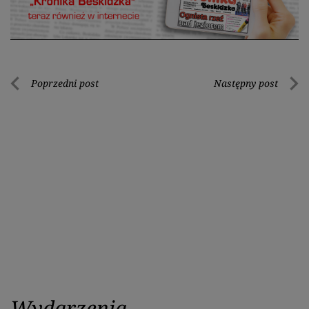
Nawigacja
Poprzedni post
Następny post
Poprzedni
Nastę
wpisu
post
post
Wydarzenia