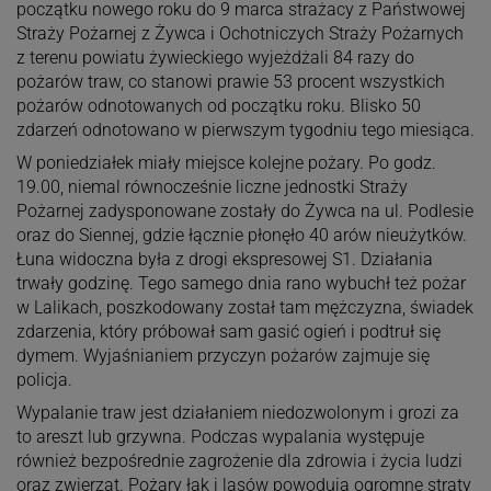
początku nowego roku do 9 marca strażacy z Państwowej
Straży Pożarnej z Żywca i Ochotniczych Straży Pożarnych
z terenu powiatu żywieckiego wyjeżdżali 84 razy do
pożarów traw, co stanowi prawie 53 procent wszystkich
pożarów odnotowanych od początku roku. Blisko 50
zdarzeń odnotowano w pierwszym tygodniu tego miesiąca.
W poniedziałek miały miejsce kolejne pożary. Po godz.
19.00, niemal równocześnie liczne jednostki Straży
Pożarnej zadysponowane zostały do Żywca na ul. Podlesie
oraz do Siennej, gdzie łącznie płonęło 40 arów nieużytków.
Łuna widoczna była z drogi ekspresowej S1. Działania
trwały godzinę. Tego samego dnia rano wybuchł też pożar
w Lalikach, poszkodowany został tam mężczyzna, świadek
zdarzenia, który próbował sam gasić ogień i podtruł się
dymem. Wyjaśnianiem przyczyn pożarów zajmuje się
policja.
Wypalanie traw jest działaniem niedozwolonym i grozi za
to areszt lub grzywna. Podczas wypalania występuje
również bezpośrednie zagrożenie dla zdrowia i życia ludzi
oraz zwierząt. Pożary łąk i lasów powodują ogromne straty