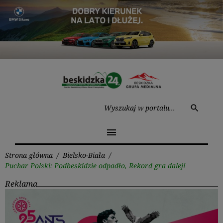
Przejdź
do
treści
Wysz
search
menu
Strona główna
/
Bielsko-Biała
/
Puchar Polski: Podbeskidzie odpadło, Rekord gra dalej!
Reklama