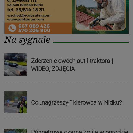
Na sygnale
Zderzenie dwóch aut i traktora |
WIDEO, ZDJĘCIA
Co „nagrzeszył” kierowca w Nidku?
Półmetrowa czarna żmija w ogrodzie