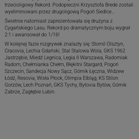
trzecioligowy Rekord. Podopieczni Krzysztofa Brede zostali
wyeliminowani przez drugoligową Pogoń Siedlce…
Świetnie natomiast zaprezentowała się drużyna z
Cygańskiego Lasu. Rekord po dramatycznym boju wygrał
2:1 i awansował do 1/16!
W kolejnej fazie rozgrywek znalazły się: Stomil Olsztyn,
Cracovia, Lechia Gdański, Stal Stalowa Wola, GKS 1962
Jastrzębie, Miedź Legnica, Legia II Warszawa, Radomiak
Radom, Chełmianka Chełm, Błękitni Stargard, Pogoń
Szczecin, Sandecja Nowy Sącz, Górnik Łęczna, Widzew
Łódź, Resovia, Wisła Płock, Olimpia Elbląg, KS Stilon
Gorzów, Lech Poznań, GKS Tychy, Bytovia Bytów, Górnik
Zabrze, Zagłębie Lubin.