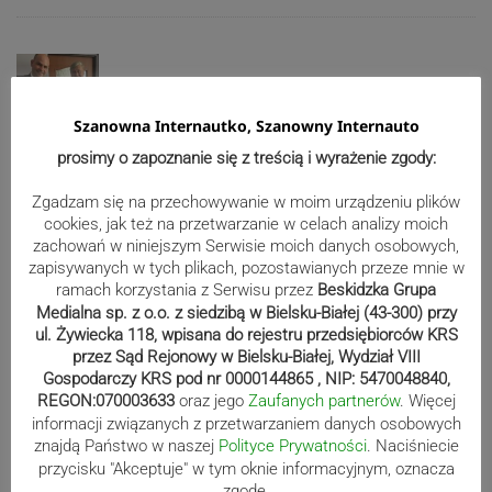
102. urodziny pani Rozalii z Ryczowa
Szanowna Internautko, Szanowny Internauto
prosimy o zapoznanie się z treścią i wyrażenie zgody:
Reklama
Zgadzam się na przechowywanie w moim urządzeniu plików
cookies, jak też na przetwarzanie w celach analizy moich
zachowań w niniejszym Serwisie moich danych osobowych,
zapisywanych w tych plikach, pozostawianych przeze mnie w
ramach korzystania z Serwisu przez
Beskidzka Grupa
Medialna sp. z o.o. z siedzibą w Bielsku-Białej (43-300) przy
ul. Żywiecka 118, wpisana do rejestru przedsiębiorców KRS
przez Sąd Rejonowy w Bielsku-Białej, Wydział VIII
Gospodarczy KRS pod nr 0000144865 , NIP: 5470048840,
REGON:070003633
oraz jego
Zaufanych partnerów
. Więcej
informacji związanych z przetwarzaniem danych osobowych
znajdą Państwo w naszej
Polityce Prywatności
. Naciśniecie
przycisku "Akceptuje" w tym oknie informacyjnym, oznacza
zgodę.