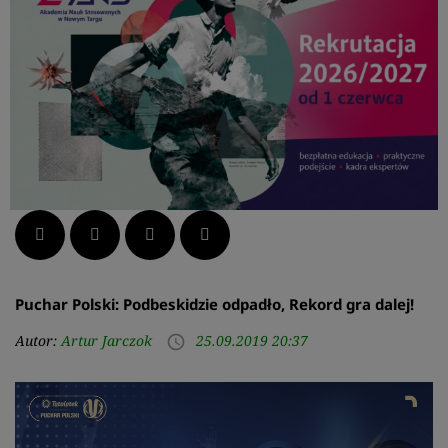
Facebook
Twitter
LinkedIn
Pinterest
Puchar Polski: Podbeskidzie odpadło, Rekord gra dalej!
Autor:
Artur Jarczok
25.09.2019 20:37
access_time