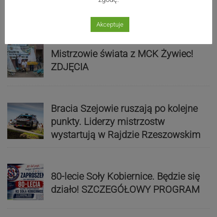
Sport
Akceptuje
Mistrzowie świata z MCK Żywiec!
ZDJĘCIA
Bracia Szejowie ruszają po kolejne
punkty. Liderzy mistrzostw
wystartują w Rajdzie Rzeszowskim
80-lecie Soły Kobiernice. Będzie się
działo! SZCZEGÓŁOWY PROGRAM