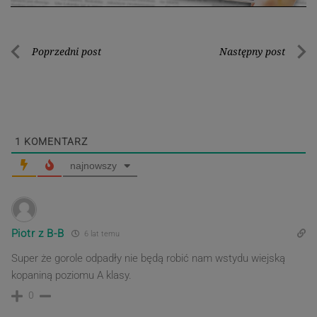
Nawigacja
Poprzedni post
Następny post
Poprzedni
Nastę
wpisu
post
post
1
KOMENTARZ
najnowszy
Piotr z B-B
6 lat temu
Super że gorole odpadły nie będą robić nam wstydu wiejską
kopaniną poziomu A klasy.
0