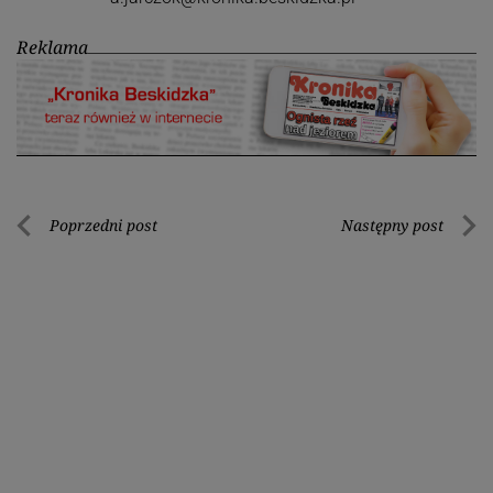
Reklama
Nawigacja
Poprzedni post
Następny post
Poprzedni
Nastę
wpisu
post
post