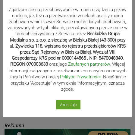
Zgadzam się na przechowywanie w moim urządzeniu plików
Bracia Szejowie ruszają po kolejne
cookies, jak też na przetwarzanie w celach analizy moich
punkty. Liderzy mistrzostw
zachowań w niniejszym Serwisie moich danych osobowych,
wystartują w Rajdzie Rzeszowskim
zapisywanych w tych plikach, pozostawianych przeze mnie w
ramach korzystania z Serwisu przez
Beskidzka Grupa
Medialna sp. z o.o. z siedzibą w Bielsku-Białej (43-300) przy
ul. Żywiecka 118, wpisana do rejestru przedsiębiorców KRS
przez Sąd Rejonowy w Bielsku-Białej, Wydział VIII
80-lecie Soły Kobiernice. Będzie się
Gospodarczy KRS pod nr 0000144865 , NIP: 5470048840,
działo! SZCZEGÓŁOWY PROGRAM
REGON:070003633
oraz jego
Zaufanych partnerów
. Więcej
informacji związanych z przetwarzaniem danych osobowych
znajdą Państwo w naszej
Polityce Prywatności
. Naciśniecie
przycisku "Akceptuje" w tym oknie informacyjnym, oznacza
Kaniów stolicą europejskiego kajak
zgodę.
polo. Kilkadziesiąt drużyn z całej
Europy rywalizowało przez trzy dni
Akceptuje
Reklama