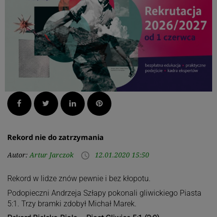
Facebook
Twitter
LinkedIn
Pinterest
Rekord nie do zatrzymania
Autor:
Artur Jarczok
12.01.2020 15:50
access_time
Rekord w lidze znów pewnie i bez kłopotu.
Podopieczni Andrzeja Szłapy pokonali gliwickiego Piasta
5:1. Trzy bramki zdobył Michał Marek.