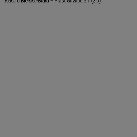
Rekord Bielsko-Biała – Piast Gliwice 5:1 (2:0).