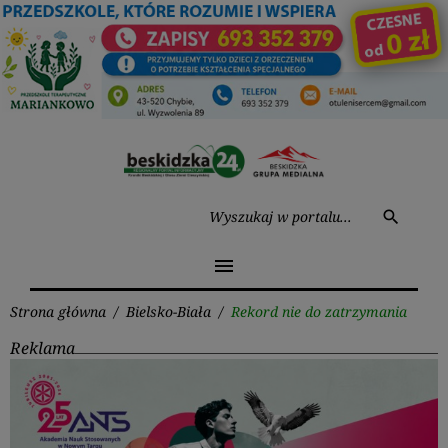
Przejdź
do
treści
Wysz
search
menu
Strona główna
/
Bielsko-Biała
/
Rekord nie do zatrzymania
Reklama