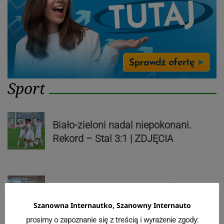
Sport
Biało-zieloni nadal niepokonani.
Rekord – Stal 3:1 | ZDJĘCIA
Mistrzowie świata z MCK Żywiec!
ZDJĘCIA
Szanowna Internautko, Szanowny Internauto
prosimy o zapoznanie się z treścią i wyrażenie zgody: