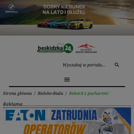
Przejdź
do
treści
Wysz
search
menu
Strona główna
/
Bielsko-Biała
/
Rekord z pucharem!
Reklama