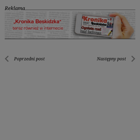
Reklama
Nawigacja
Poprzedni post
Następny post
Poprzedni
Nastę
wpisu
post
post