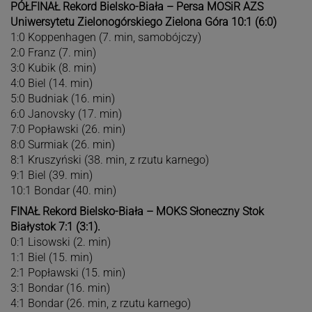
PÓŁFINAŁ Rekord Bielsko-Biała – Persa MOSiR AZS
Uniwersytetu Zielonogórskiego Zielona Góra 10:1 (6:0)
1:0 Koppenhagen (7. min, samobójczy)
2:0 Franz (7. min)
3:0 Kubik (8. min)
4:0 Biel (14. min)
5:0 Budniak (16. min)
6:0 Janovsky (17. min)
7:0 Popławski (26. min)
8:0 Surmiak (26. min)
8:1 Kruszyński (38. min, z rzutu karnego)
9:1 Biel (39. min)
10:1 Bondar (40. min)
FINAŁ Rekord Bielsko-Biała – MOKS Słoneczny Stok
Białystok 7:1 (3:1).
0:1 Lisowski (2. min)
1:1 Biel (15. min)
2:1 Popławski (15. min)
3:1 Bondar (16. min)
4:1 Bondar (26. min, z rzutu karnego)