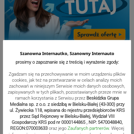
Sport
Szanowna Internautko, Szanowny Internauto
prosimy o zapoznanie się z treścią i wyrażenie zgody:
Mistrzowie świata z MCK Żywiec!
Zgadzam się na przechowywanie w moim urządzeniu plików
ZDJĘCIA
cookies, jak też na przetwarzanie w celach analizy moich
zachowań w niniejszym Serwisie moich danych osobowych,
zapisywanych w tych plikach, pozostawianych przeze mnie w
ramach korzystania z Serwisu przez
Beskidzka Grupa
Medialna sp. z o.o. z siedzibą w Bielsku-Białej (43-300) przy
Bracia Szejowie ruszają po kolejne
ul. Żywiecka 118, wpisana do rejestru przedsiębiorców KRS
punkty. Liderzy mistrzostw
przez Sąd Rejonowy w Bielsku-Białej, Wydział VIII
wystartują w Rajdzie Rzeszowskim
Gospodarczy KRS pod nr 0000144865 , NIP: 5470048840,
REGON:070003633
oraz jego
Zaufanych partnerów
. Więcej