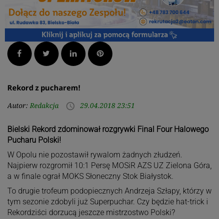
Facebook
Twitter
LinkedIn
Pinterest
Rekord z pucharem!
Autor:
Redakcja
29.04.2018 23:51
access_time
Bielski Rekord zdominował rozgrywki Final Four Halowego
Pucharu Polski!
W Opolu nie pozostawił rywalom żadnych złudzeń.
Najpierw rozgromił 10:1 Persę MOSiR AZS UZ Zielona Góra,
a w finale ograł MOKS Słoneczny Stok Białystok.
To drugie trofeum podopiecznych Andrzeja Szłapy, którzy w
tym sezonie zdobyli już Superpuchar. Czy będzie hat-trick i
Rekordziści dorzucą jeszcze mistrzostwo Polski?