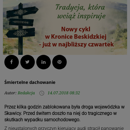
Facebook
Twitter
LinkedIn
Pinterest
Śmiertelne dachowanie
Autor:
Redakcja
14.07.2018 08:32
access_time
Przez kilka godzin zablokowana była droga wojewódzka w
Skawicy. Przed świtem doszło na niej do tragicznego w
skutkach wypadku samochodowego.
Z nieustalonych przyczyn kierujący audi stracił panowanie