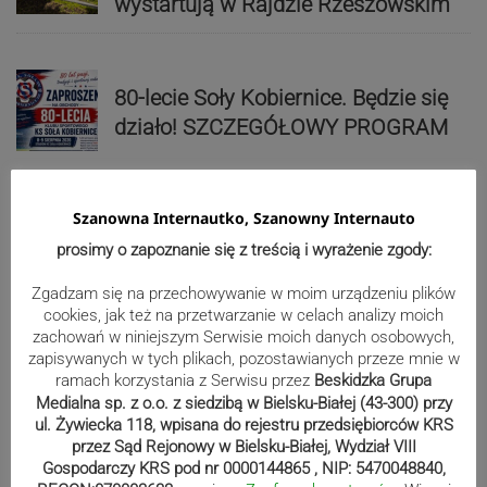
wystartują w Rajdzie Rzeszowskim
80-lecie Soły Kobiernice. Będzie się
działo! SZCZEGÓŁOWY PROGRAM
Kaniów stolicą europejskiego kajak
Szanowna Internautko, Szanowny Internauto
polo. Kilkadziesiąt drużyn z całej
prosimy o zapoznanie się z treścią i wyrażenie zgody:
Europy rywalizowało przez trzy dni
Zgadzam się na przechowywanie w moim urządzeniu plików
cookies, jak też na przetwarzanie w celach analizy moich
zachowań w niniejszym Serwisie moich danych osobowych,
Nakamura z dubletem w Wiśle.
zapisywanych w tych plikach, pozostawianych przeze mnie w
ramach korzystania z Serwisu przez
Beskidzka Grupa
Dyskwalifikacja Waszka zmieniła
Medialna sp. z o.o. z siedzibą w Bielsku-Białej (43-300) przy
klasyfikację Polaków
ul. Żywiecka 118, wpisana do rejestru przedsiębiorców KRS
przez Sąd Rejonowy w Bielsku-Białej, Wydział VIII
Gospodarczy KRS pod nr 0000144865 , NIP: 5470048840,