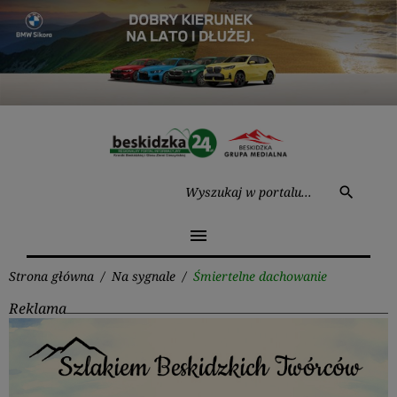
Przejdź
do
treści
Wysz
search
menu
Strona główna
/
Na sygnale
/
Śmiertelne dachowanie
Reklama