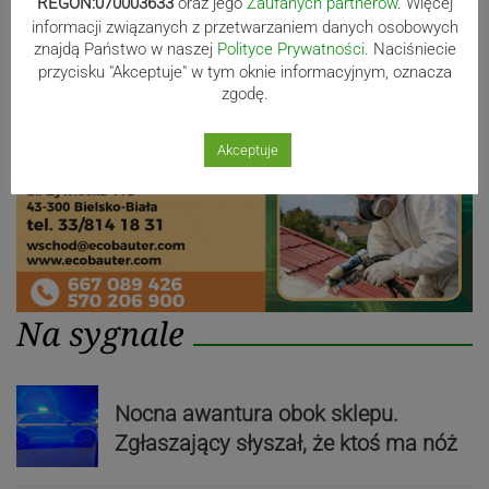
Reklama
REGON:070003633
oraz jego
Zaufanych partnerów
. Więcej
informacji związanych z przetwarzaniem danych osobowych
znajdą Państwo w naszej
Polityce Prywatności
. Naciśniecie
przycisku "Akceptuje" w tym oknie informacyjnym, oznacza
zgodę.
Akceptuje
Na sygnale
Nocna awantura obok sklepu.
Zgłaszający słyszał, że ktoś ma nóż