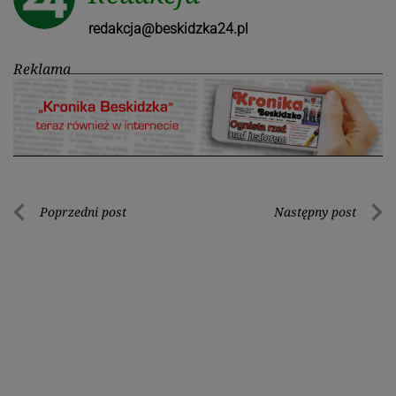
redakcja@beskidzka24.pl
Reklama
Nawigacja
Poprzedni post
Następny post
Poprzedni
Nastę
wpisu
post
post