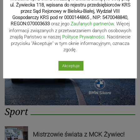
ul. Żywiecka 118, wpisana do rejestru przedsiębiorców KRS
przez Sąd Rejonowy w Bielsku-Białej, Wydział VIII
Reklama
Gospodarczy KRS pod nr 0000144865 , NIP: 5470048840,
REGON:070003633
oraz jego
Zaufanych partnerów
. Więcej
informacji związanych z przetwarzaniem danych osobowych
znajdą Państwo w naszej
Polityce Prywatności
. Naciśniecie
przycisku "Akceptuje" w tym oknie informacyjnym, oznacza
zgodę.
Akceptuje
Sport
Mistrzowie świata z MCK Żywiec!