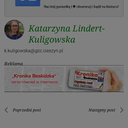
Katarzyna Lindert-
Kuligowska
k.kuligowska@gzc.cieszyn.pl
Reklama
Nawigacja
Poprzedni post
Następny post
Poprzedni
Nastę
wpisu
post
post