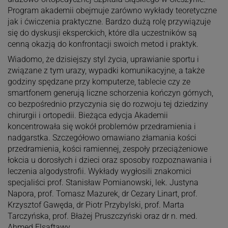
Program akademii obejmuje zarówno wykłady teoretyczne
jak i ćwiczenia praktyczne. Bardzo dużą rolę przywiązuje
się do dyskusji eksperckich, które dla uczestników są
cenną okazją do konfrontacji swoich metod i praktyk.
Wiadomo, że dzisiejszy styl życia, uprawianie sportu i
związane z tym urazy, wypadki komunikacyjne, a także
godziny spędzane przy komputerze, tablecie czy ze
smartfonem generują liczne schorzenia kończyn górnych,
co bezpośrednio przyczynia się do rozwoju tej dziedziny
chirurgii i ortopedii. Bieżąca edycja Akademii
koncentrowała się wokół problemów przedramienia i
nadgarstka. Szczegółowo omawiano złamania kości
przedramienia, kości ramiennej, zespoły przeciążeniowe
łokcia u dorosłych i dzieci oraz sposoby rozpoznawania i
leczenia algodystrofii. Wykłady wygłosili znakomici
specjaliści prof. Stanisław Pomianowski, lek. Justyna
Napora, prof. Tomasz Mazurek, dr Cezary Linart, prof.
Krzysztof Gawęda, dr Piotr Przybylski, prof. Marta
Tarczyńska, prof. Błażej Pruszczyński oraz dr n. med.
Ahmed Elsaftawy.