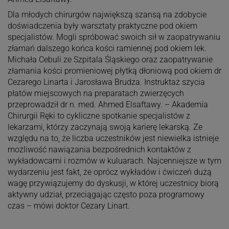
Dla młodych chirurgów największą szansą na zdobycie
doświadczenia były warsztaty praktyczne pod okiem
specjalistów. Mogli spróbować swoich sił w zaopatrywaniu
złamań dalszego końca kości ramiennej pod okiem lek.
Michała Cebuli ze Szpitala Śląskiego oraz zaopatrywanie
złamania kości promieniowej płytką dłoniową pod okiem dr
Cezarego Linarta i Jarosława Brudza. Instruktaż szycia
płatów miejscowych na preparatach zwierzęcych
przeprowadził dr n. med. Ahmed Elsaftawy. – Akademia
Chirurgii Ręki to cykliczne spotkanie specjalistów z
lekarzami, którzy zaczynają swoją karierę lekarską. Ze
względu na to, że liczba uczestników jest niewielka istnieje
możliwość nawiązania bezpośrednich kontaktów z
wykładowcami i rozmów w kuluarach. Najcenniejsze w tym
wydarzeniu jest fakt, że oprócz wykładów i ćwiczeń dużą
wagę przywiązujemy do dyskusji, w której uczestnicy biorą
aktywny udział, przeciągając często poza programowy
czas – mówi doktor Cezary Linart.