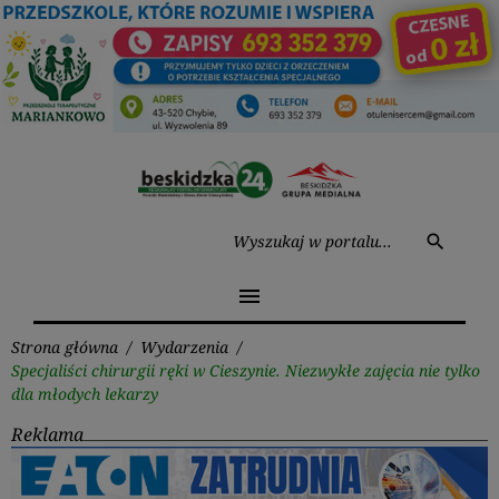
Przejdź
do
treści
Wysz
search
menu
Strona główna
/
Wydarzenia
/
Specjaliści chirurgii ręki w Cieszynie. Niezwykłe zajęcia nie tylko
dla młodych lekarzy
Reklama