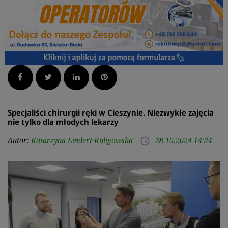
Facebook
Twitter
LinkedIn
Pinterest
Specjaliści chirurgii ręki w Cieszynie. Niezwykłe zajęcia
nie tylko dla młodych lekarzy
Autor:
Katarzyna Lindert-Kuligowska
28.10.2024 14:24
access_time