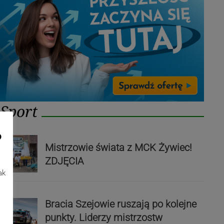
Sport
o
Mistrzowie świata z MCK Żywiec!
ZDJĘCIA
ak
Bracia Szejowie ruszają po kolejne
punkty. Liderzy mistrzostw