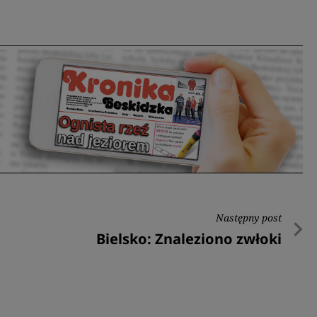
Następny post
Następny
Bielsko: Znaleziono zwłoki
post