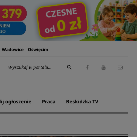
Wadowice
Oświęcim
Wyszukaj:
search
Facebook
Youtube
Kontak
lij ogłoszenie
Praca
Beskidzka TV