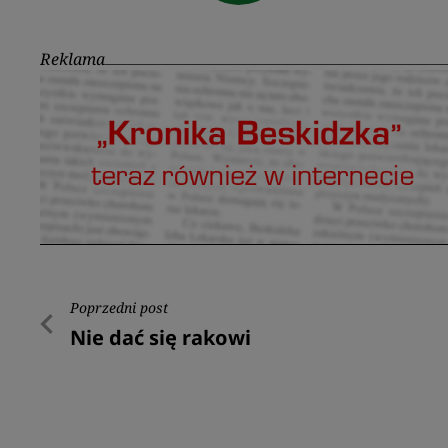
Reklama
Nawigacja
Poprzedni post
Poprzedni
Nie dać się rakowi
wpisu
post