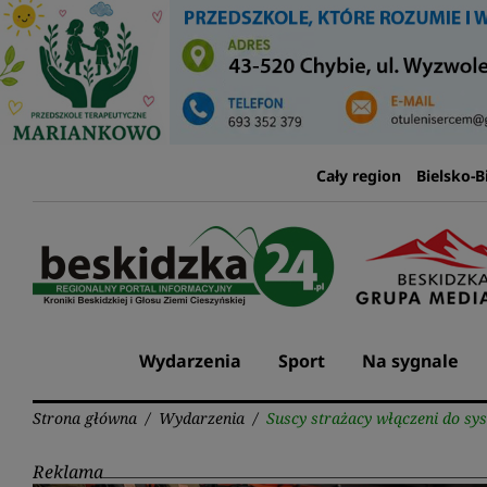
Przejdź
do
treści
Cały region
Bielsko-B
Wydarzenia
Sport
Na sygnale
Strona główna
/
Wydarzenia
/
Suscy strażacy włączeni do sy
Reklama