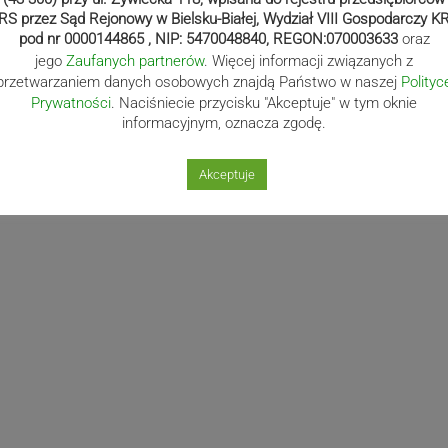
RS przez Sąd Rejonowy w Bielsku-Białej, Wydział VIII Gospodarczy K
pod nr 0000144865 , NIP: 5470048840, REGON:070003633
oraz
jego
Zaufanych partnerów
. Więcej informacji związanych z
przetwarzaniem danych osobowych znajdą Państwo w naszej
Polityc
Prywatności
. Naciśniecie przycisku "Akceptuje" w tym oknie
informacyjnym, oznacza zgodę.
Akceptuje