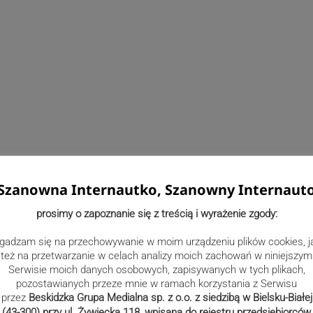
Szanowna Internautko, Szanowny Internaut
prosimy o zapoznanie się z treścią i wyrażenie zgody:
gadzam się na przechowywanie w moim urządzeniu plików cookies, j
też na przetwarzanie w celach analizy moich zachowań w niniejszym
Serwisie moich danych osobowych, zapisywanych w tych plikach,
pozostawianych przeze mnie w ramach korzystania z Serwisu
przez
Beskidzka Grupa Medialna sp. z o.o. z siedzibą w Bielsku-Białej
(43-300) przy ul. Żywiecka 118, wpisana do rejestru przedsiębiorców